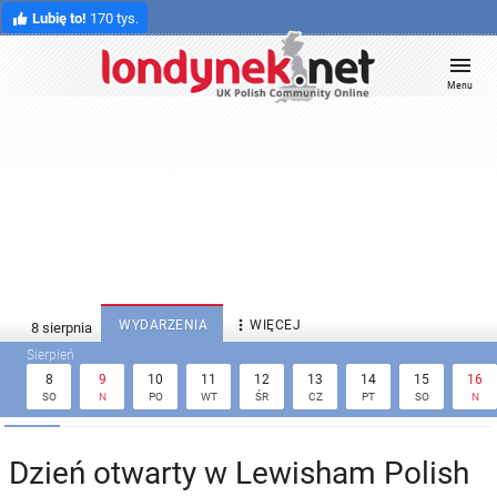
Lubię to!
170 tys.
Menu

WYDARZENIA
WIĘCEJ
8
9
10
11
12
13
14
15
16
SO
N
PO
WT
ŚR
CZ
PT
SO
N
Dzień otwarty w Lewisham Polish