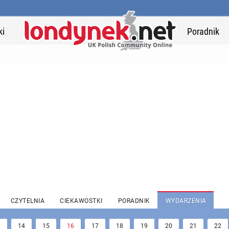
ki
Poradnik
CZYTELNIA
CIEKAWOSTKI
PORADNIK
WYDARZENIA
3
14
15
16
17
18
19
20
21
22