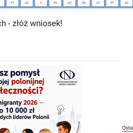
Z
PT
SO
N
PO
WT
ŚR
CZ
PT
SO
h - złóż wniosek!
Osta