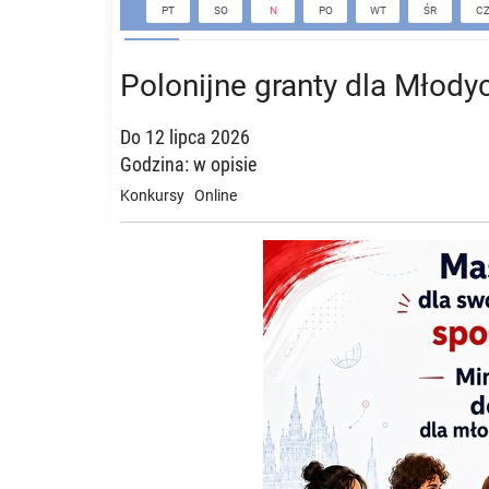
PT
SO
N
PO
WT
ŚR
C
Polonijne granty dla Młodyc
Do 12 lipca 2026
Godzina: w opisie
Konkursy
Online