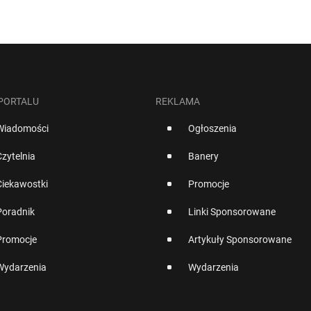
 PORTALU
REKLAMA
Wiadomości
Ogłoszenia
Czytelnia
Banery
Ciekawostki
Promocje
Poradnik
Linki Sponsorowane
Promocje
Artykuły Sponsorowane
Wydarzenia
Wydarzenia