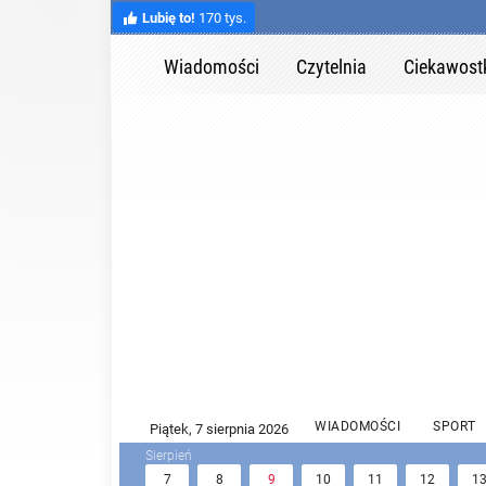
Lubię to!
170 tys.
Wiadomości
Czytelnia
Ciekawost
WIADOMOŚCI
SPORT
7
8
9
10
11
12
1