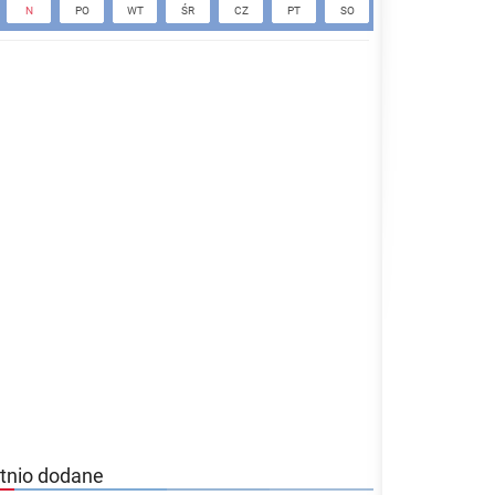
N
PO
WT
ŚR
CZ
PT
SO
N
PO
tnio dodane