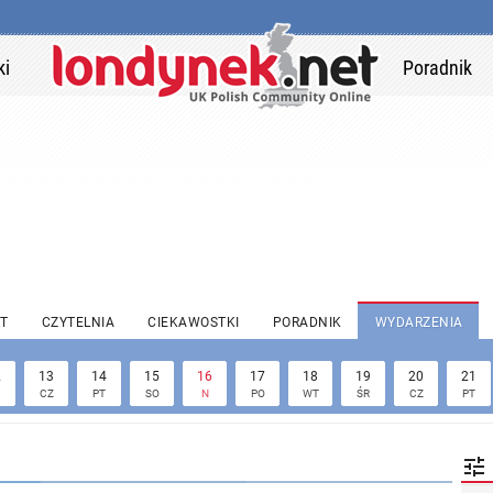
ki
Poradnik
T
CZYTELNIA
CIEKAWOSTKI
PORADNIK
WYDARZENIA
2
13
14
15
16
17
18
19
20
21
CZ
PT
SO
N
PO
WT
ŚR
CZ
PT
