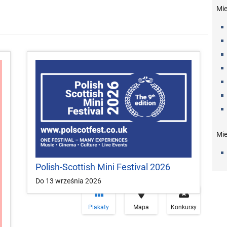
Mi
Mie
Polish-Scottish Mini Festival 2026
Do 13 września 2026


local_play
Plakaty
Mapa
Konkursy