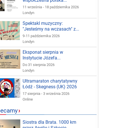
współczesna polska...
11 września - 18 października 2026
Londyn
Spektakl muzyczny:
"Jesteśmy na wczasach" z...
9-11 października 2026
Londyn
Eksponat sierpnia w
Instytucie Józefa...
Do 31 sierpnia 2026
Londyn
Ultramaraton charytatywny
Łódź - Skegness (UK) 2026
17 sierpnia - 3 września 2026
Online
lecamy
›
Siostra dla Brata. 1000 km
przez Anglię i Szkocję -...