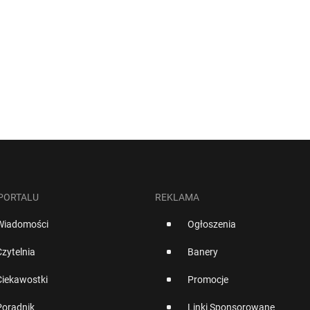
 PORTALU
REKLAMA
Wiadomości
Ogłoszenia
Czytelnia
Banery
Ciekawostki
Promocje
Poradnik
Linki Sponsorowane