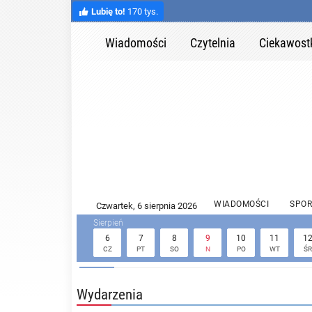
Lubię to!
170 tys.
Wiadomości
Czytelnia
Ciekawost
WIADOMOŚCI
SPOR
6
7
8
9
10
11
1
CZ
PT
SO
N
PO
WT
ŚR
Wydarzenia