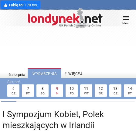
Lubię to!
170 tys.
Menu

WYDARZENIA
WIĘCEJ
6
7
8
9
10
11
12
13
14
CZ
PT
SO
N
PO
WT
ŚR
CZ
PT
I Sympozjum Kobiet, Polek
mieszkających w Irlandii