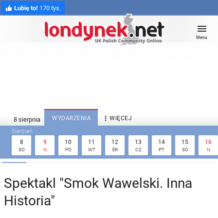
Lubię to!
170 tys.
Menu

WYDARZENIA
WIĘCEJ
8
9
10
11
12
13
14
15
16
SO
N
PO
WT
ŚR
CZ
PT
SO
N
Spektakl "Smok Wawelski. Inna
Historia"