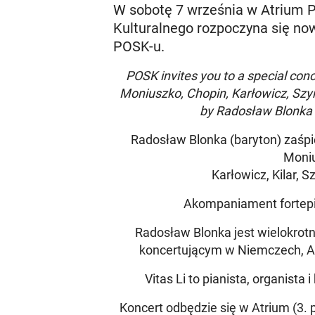
W sobotę 7 września w Atrium P
Kulturalnego rozpoczyna się now
POSK-u.
POSK invites you to a special con
Moniuszko, Chopin, Karłowicz, Szy
by Radosław Blonka -
Radosław Blonka (baryton) zaśpie
Moniu
Karłowicz, Kilar, 
Akompaniament fortepia
Radosław Blonka jest wielokro
koncertującym w Niemczech, Aust
Vitas Li to pianista, organis
Koncert odbędzie się w Atrium (3. 