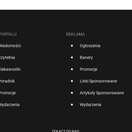
 PORTALU
REKLAMA
Wiadomości
Ogłoszenia
Czytelnia
Banery
Ciekawostki
Promocje
Poradnik
Linki Sponsorowane
Promocje
Artykuły Sponsorowane
Wydarzenia
Wydarzenia
DOŁĄCZ DO NAS: