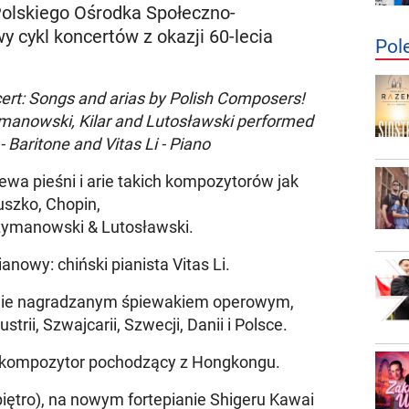
olskiego Ośrodka Społeczno-
y cykl koncertów z okazji 60-lecia
Pol
cert: Songs and arias by Polish Composers!
manowski, Kilar and Lutosławski performed
 Baritone and Vitas Li - Piano
wa pieśni i arie takich kompozytorów jak
szko, Chopin,
Szymanowski & Lutosławski.
nowy: chiński pianista Vitas Li.
tnie nagradzanym śpiewakiem operowym,
rii, Szwajcarii, Szwecji, Danii i Polsce.
ta i kompozytor pochodzący z Hongkongu.
piętro), na nowym fortepianie Shigeru Kawai