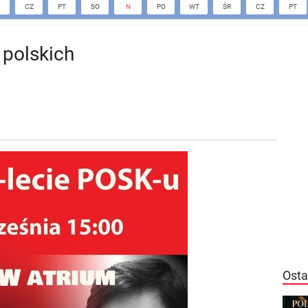
CZ
PT
SO
N
PO
WT
ŚR
CZ
PT
 polskich
Osta