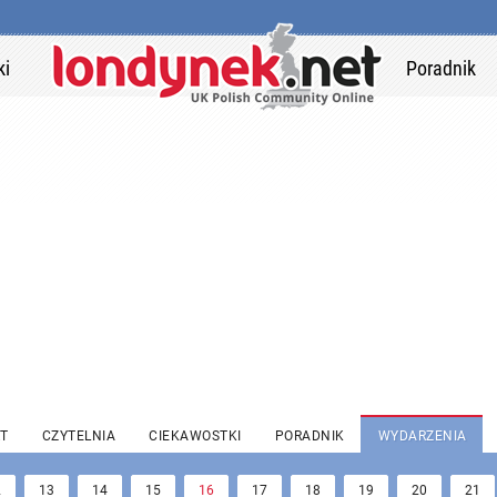
ki
Poradnik
T
CZYTELNIA
CIEKAWOSTKI
PORADNIK
WYDARZENIA
2
13
14
15
16
17
18
19
20
21