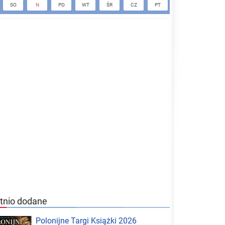
SO
N
PO
WT
ŚR
CZ
PT
SO
N
tnio dodane
Polonijne Targi Książki 2026