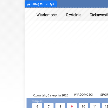
Lubię to!
170 tys.
Wiadomości
Czytelnia
Ciekawost
WIADOMOŚCI
SPOR
6
7
8
9
10
11
1