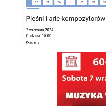
CZ
PT
SO
N
PO
WT
ŚR
Pieśni i arie kompozytorów
7 września 2024
Godzina: 15:00
Koncerty