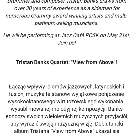
Drummer and composer Tristan Banks draws from
over 30 years of experience as a sideman for
numerous Grammy award-winning artists and multi-
platinum-selling musicians.
He will be performing at Jazz Caf
é
POSK on May 31st.
Join us!
Tristan Banks Quartet: "View from Above"!
Łącząc wpływy idiomów jazzowych, latynoskich i
fusion, muzyka ta stanowi wyjątkowe połączenie
wysokooktanowego wirtuozowskiego wykonania i
wysublimowanej melodyjnej kompozycji. Banks
jednoczy swoich wieloletnich muzycznych przyjaciół,
aby wyrazić swoją muzyczną wizję. Debiutancki
album Tristana "View from Above" ukazał się