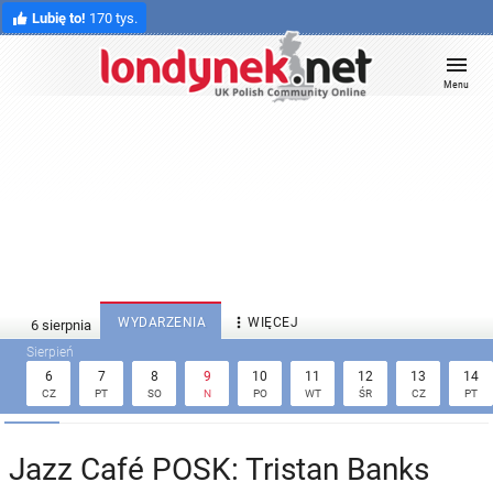
Lubię to!
170 tys.
Menu

WYDARZENIA
WIĘCEJ
6
7
8
9
10
11
12
13
14
CZ
PT
SO
N
PO
WT
ŚR
CZ
PT
Jazz Café POSK: Tristan Banks