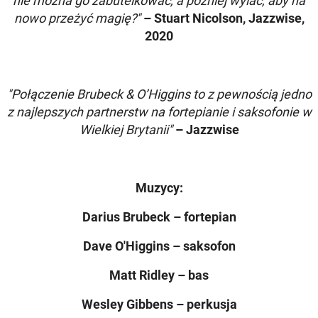
nie można go zabutelkować, a później wylać, aby na
nowo przeżyć magię?"
– Stuart Nicolson, Jazzwise,
2020
"Połączenie Brubeck & O’Higgins to z pewnością jedno
z najlepszych partnerstw na fortepianie i saksofonie w
Wielkiej Brytanii"
– Jazzwise
Muzycy:
Darius Brubeck – fortepian
Dave O'Higgins – saksofon
Matt Ridley – bas
Wesley Gibbens – perkusja