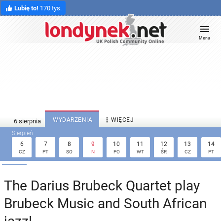
Lubię to!
170 tys.
Menu

WYDARZENIA
WIĘCEJ
6
7
8
9
10
11
12
13
14
CZ
PT
SO
N
PO
WT
ŚR
CZ
PT
The Darius Brubeck Quartet play
Brubeck Music and South African