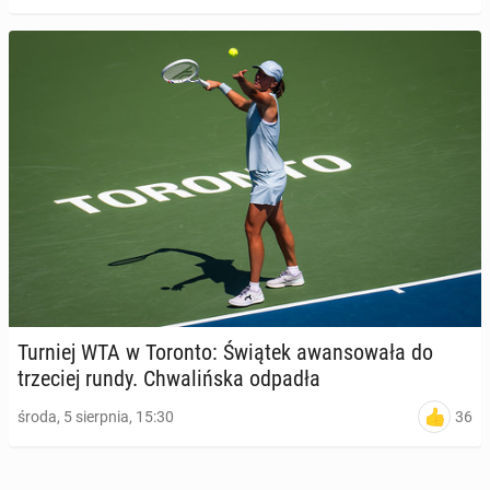
Turniej WTA w Toronto: Świątek awan­so­wa­ła do
trze­ciej rundy. Chwa­liń­ska odpadła
36
środa, 5 sierpnia, 15:30