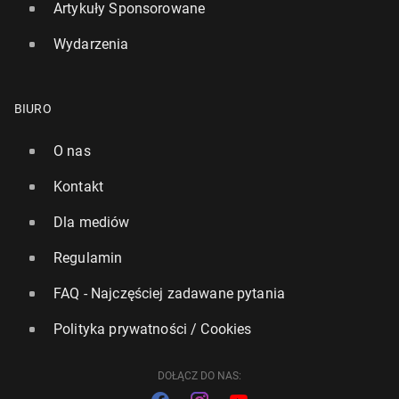
Artykuły Sponsorowane
Wydarzenia
BIURO
O nas
Ranking ATP: Maj­chrzak w górę, Hurkacz mi­ni­mal­
Kontakt
nie w dół, Alcaraz wi­ce­li­de­rem
Dla mediów
14
3 sierpnia, 15:30
Regulamin
FAQ - Najczęściej zadawane pytania
Polityka prywatności / Cookies
DOŁĄCZ DO NAS: