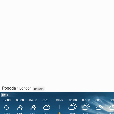
Turniej ATP w Mont­re­alu: Hurkacz awan­so­wał do
drugiej rundy
43
środa, 5 sierpnia, 12:30
Pogoda
•
London
ZMIANA
Dziś
02:00
03:00
04:00
05:00
05:36
06:00
07:00
08:00
09: