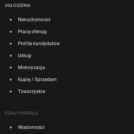
OGŁOSZENIA
Nieruchomości
Pracę oferują
Profile kandydatów
Usługi
Motoryzacja
Kupię / Sprzedam
Towarzyskie
Turniej WTA w Toronto: Awans Linette do 2. rundy
17
wtorek, 4 sierpnia, 12:30
DZIAŁY PORTALU
Wiadomości