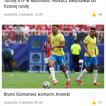
Turniej ATP w Mont­re­alu: Hurkacz awan­so­wał do
trze­ciej rundy
40
czwartek, 6 sierpnia, 12:30
Bruno Gu­ima­ra­es wzmocni Arsenal
37
czwartek, 6 sierpnia, 09:30