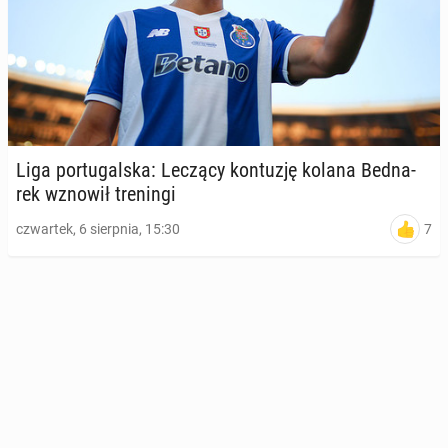
Liga por­tu­gal­ska: Leczący kon­tu­zję kolana Bed­na­
rek wznowił tre­nin­gi
7
czwartek, 6 sierpnia, 15:30