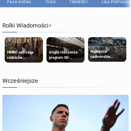
PIŁKA NOŻNA
TENIS
TRENERZY
LIGA PORTUGAL
›
Rolki Wiadomości
Najlepsze
HMRC ostrzega
Anglia rozszerza
nadmorskie
rodziców
program 50-
miasteczko blisko
pobierających Child
procentowych
Londynu
Benefit. Mogą być
zniżek kolejowych
zobowiązani do
na 18-latków
zwrotu zasiłku
Wcześniejsze