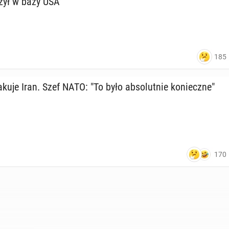
zył w bazy USA
185
uje Iran. Szef NATO: "To było ab­so­lut­nie ko­niecz­ne"
170