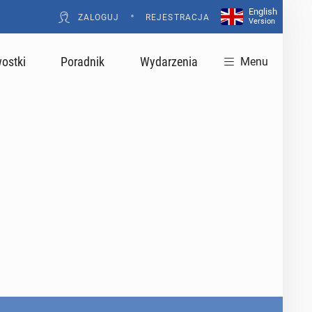
English
•
ZALOGUJ
REJESTRACJA
Version
ostki
Poradnik
Wydarzenia
Menu