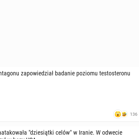
ta­go­nu za­po­wie­dział badanie poziomu te­sto­ste­ro­nu
136
ata­ko­wa­ła "dzie­siąt­ki celów" w Iranie. W odwecie