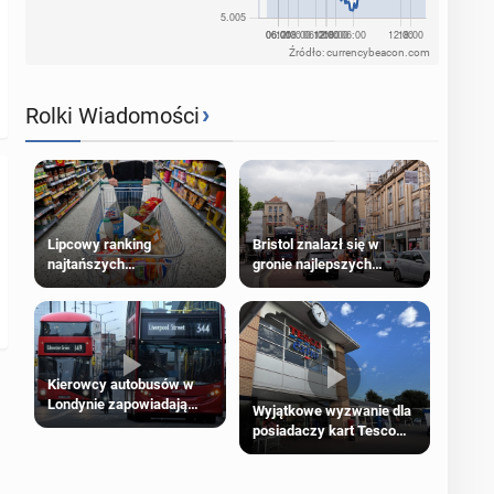
Źródło: currencybeacon.com
›
Rolki Wiadomości
Lipcowy ranking
Bristol znalazł się w
najtańszych
gronie najlepszych
supermarketów
kierunków podróży na
świecie
Kierowcy autobusów w
Londynie zapowiadają
Wyjątkowe wyzwanie dla
strajki
posiadaczy kart Tesco
Clubcard!