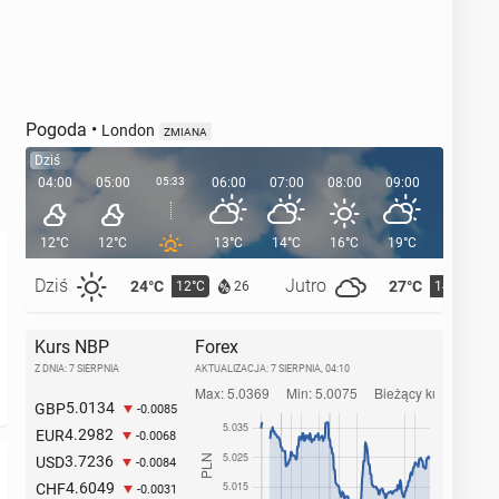
Pogoda
•
London
ZMIANA
Dziś
04:00
05:00
05:33
06:00
07:00
08:00
09:00
10:00
12°C
12°C
13°C
14°C
16°C
19°C
21°C
Dziś
Jutro
24°C
27°C
12°C
14°C
26
Kurs NBP
Forex
Z DNIA: 7 SIERPNIA
AKTUALIZACJA:
7 SIERPNIA, 04:10
5.0134
GBP
-0.0085
4.2982
EUR
-0.0068
3.7236
USD
-0.0084
4.6049
CHF
-0.0031