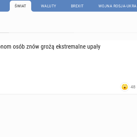
ŚWIAT
WALUTY
BREXIT
WOJNA ROSJA-UKRA
o­nom osób znów grożą eks­tre­mal­ne upały
48