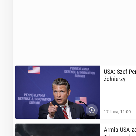
USA: Szef Pen­
żoł­nie­rzy
17 lipca, 11:00
Armia USA za­