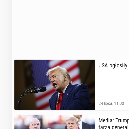
USA ogło­si­ł
24 lipca, 11:00
Media: Trump c
ta­rza ge­ne­ra