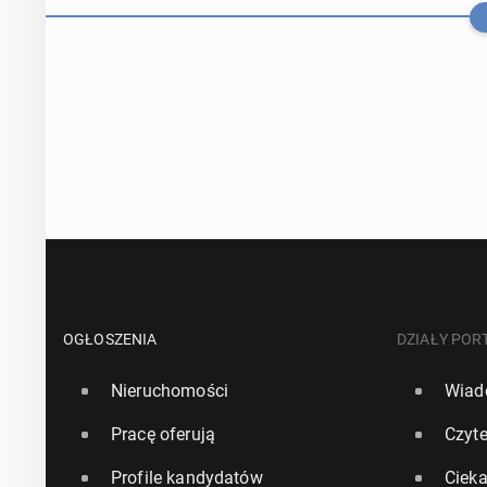
Europa obawia
so­jusz­ni­kom
OGŁOSZENIA
DZIAŁY POR
Nieruchomości
Wiad
7 lipca, 11:00
Pracę oferują
Czyte
Stany Zjed­no­
Profile kandydatów
Ciek