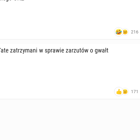
216
ate za­trzy­ma­ni w sprawie za­rzu­tów o gwałt
171