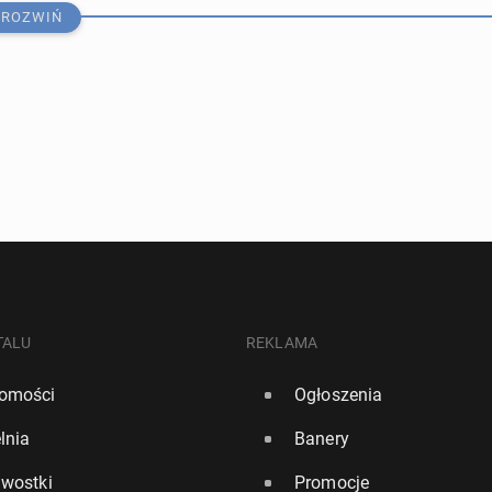
ROZWIŃ
 się, że USA nie będą w stanie do­star­czać uzbro­je­nia
TALU
REKLAMA
omości
Ogłoszenia
65
lnia
Banery
czo­ne mają już 250 lat – 4 lipca 1776 r. przy­ję­ta została
awostki
Promocje