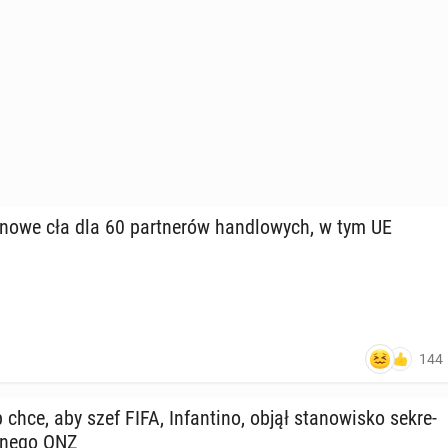
y nowe cła dla 60 part­ne­rów han­dlo­wych, w tym UE
144
hce, aby szef FIFA, In­fan­ti­no, objął sta­no­wi­sko se­kre­
l­ne­go ONZ