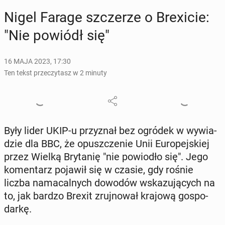
Nigel Farage szcze­rze o Bre­xi­cie:
"Nie powiódł się"
16 MAJA 2023, 17:30
Ten tekst przeczytasz w 2 minuty
Były lider UKIP-u przy­znał bez ogródek w wy­wia­
dzie dla BBC, że opusz­cze­nie Unii Eu­ro­pej­skiej
przez Wielką Bry­ta­nię "nie po­wio­dło się". Jego
ko­men­tarz pojawił się w czasie, gdy rośnie
liczba na­ma­cal­nych dowodów wska­zu­ją­cych na
to, jak bardzo Brexit zruj­no­wał krajową go­spo­
dar­kę.