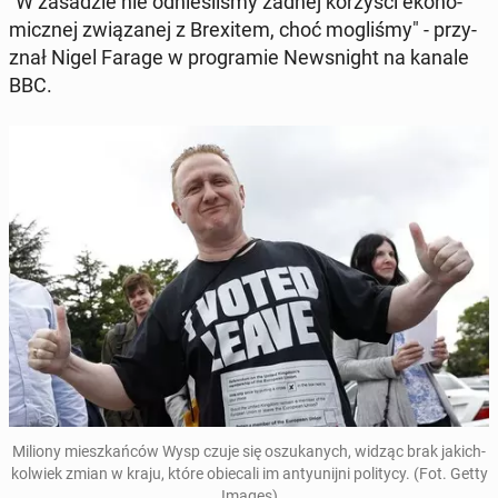
"W za­sa­dzie nie od­nie­śli­śmy żadnej ko­rzy­ści eko­no­
micz­nej zwią­za­nej z Bre­xi­tem, choć mo­gli­śmy" - przy­
znał Nigel Farage w pro­gra­mie New­sni­ght na kanale
BBC.
Miliony miesz­kań­ców Wysp czuje się oszu­ka­nych, widząc brak ja­kich­
kol­wiek zmian w kraju, które obie­ca­li im an­ty­unij­ni po­li­ty­cy. (Fot. Getty
Images)