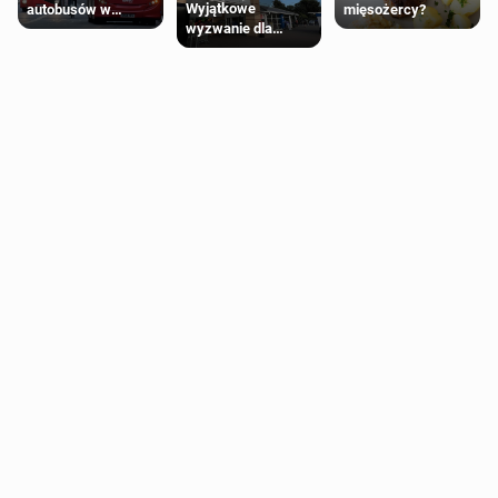
Wyjątkowe
autobusów w
mięsożercy?
wyzwanie dla
Londynie
posiadaczy kart
zapowiadają strajki
Tesco Clubcard!