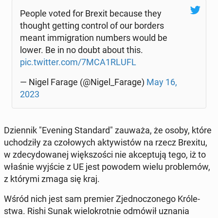
People voted for Brexit because they
thought getting control of our borders
meant im­mi­gra­tion numbers would be
lower. Be in no doubt about this.
pic.twitter.com/7MCA1RLUFL
— Nigel Farage (@Nigel_Farage)
May 16,
2023
Dzien­nik "Evening Stan­dard" zauważa, że osoby, które
ucho­dzi­ły za czo­ło­wych ak­ty­wi­stów na rzecz Brexitu,
w zde­cy­do­wa­nej więk­szo­ści nie ak­cep­tu­ją tego, iż to
właśnie wyjście z UE jest powodem wielu pro­ble­mów,
z którymi zmaga się kraj.
Wśród nich jest sam premier Zjed­no­czo­ne­go Kró­le­
stwa. Rishi Sunak wie­lo­krot­nie odmówił uznania