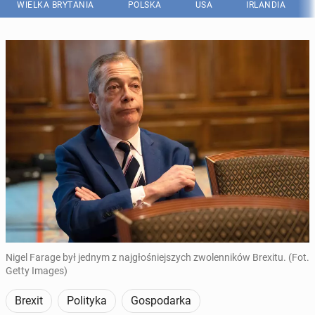
WIELKA BRYTANIA
POLSKA
USA
IRLANDIA
Nigel Farage był jednym z najgłośniejszych zwolenników Brexitu. (Fot.
Getty Images)
Brexit
Polityka
Gospodarka