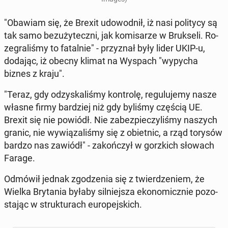
"Obawiam się, że Brexit udo­wod­nił, iż nasi po­li­ty­cy są
tak samo bez­u­ży­tecz­ni, jak ko­mi­sa­rze w Bruk­se­li. Ro­
ze­gra­li­śmy to fa­tal­nie" - przy­znał były lider UKIP-u,
dodając, iż obecny klimat na Wyspach "wypycha
biznes z kraju".
"Teraz, gdy od­zy­ska­li­śmy kon­tro­lę, re­gu­lu­je­my nasze
własne firmy bar­dziej niż gdy byliśmy częścią UE.
Brexit się nie powiódł. Nie za­bez­pie­czy­li­śmy naszych
granic, nie wy­wią­za­li­śmy się z obiet­nic, a rząd torysów
bardzo nas zawiódł" - za­koń­czył w gorz­kich słowach
Farage.
Odmówił jednak zgo­dze­nia się z twier­dze­niem, że
Wielka Bry­ta­nia byłaby sil­niej­sza eko­no­micz­nie po­zo­
sta­jąc w struk­tu­rach eu­ro­pej­skich.