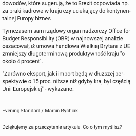
dowodów, które su­ge­ru­ją, że to Brexit od­po­wia­da np.
za braki kadrowe w kraju czy ucie­ka­ją­cy do kon­ty­nen­
tal­nej Europy biznes.
Tym­cza­sem sam rządowy organ nad­zor­czy Office for
Budget Re­spon­si­bi­li­ty (OBR) w naj­now­szej ana­li­zie
osza­co­wał, iż umowa han­dlo­wa Wiel­kiej Bry­ta­nii z UE
zmniej­szy dłu­go­ter­mi­no­wą pro­duk­tyw­ność kraju "o
około 4 procent".
"Zarówno eksport, jak i import będą w dłuż­szej per­
spek­ty­wie o 15 proc. niższe niż gdyby kraj był częścią
Unii Eu­ro­pej­skiej" - wy­ka­za­no.
Evening Standard / Marcin Rychcik
Dziękujemy za przeczytanie artykułu. Co o tym myślisz?