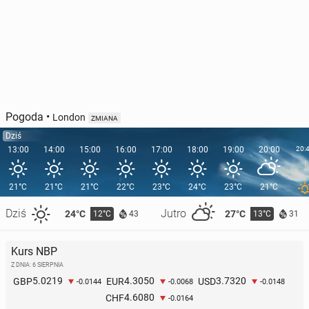
Pogoda
•
London
ZMIANA
Dziś
13:00
14:00
15:00
16:00
17:00
18:00
19:00
20:00
20:
21°C
21°C
21°C
22°C
23°C
24°C
23°C
21°C
Dziś
Jutro
24°C
27°C
12°C
13°C
43
31
Kurs NBP
Z DNIA: 6 SIERPNIA
5.0219
4.3050
3.7320
GBP
EUR
USD
-0.0144
-0.0068
-0.0148
4.6080
CHF
-0.0164