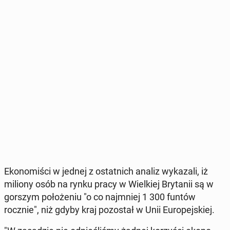
Eko­no­mi­ści w jednej z ostat­nich analiz wy­ka­za­li, iż
miliony osób na rynku pracy w Wiel­kiej Bry­ta­nii są w
gorszym po­ło­że­niu "o co naj­mniej 1 300 funtów
rocznie", niż gdyby kraj po­zo­stał w Unii Eu­ro­pej­skiej.