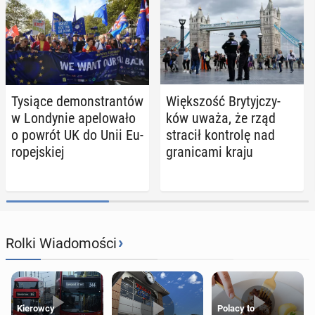
Tysiące de­mon­stran­tów
Więk­szość Bry­tyj­czy­
w Lon­dy­nie ape­lo­wa­ło
ków uważa, że rząd
o powrót UK do Unii Eu­
stracił kon­tro­lę nad
ro­pej­skiej
gra­ni­ca­mi kraju
›
Rolki Wiadomości
Kierowcy
Polacy to