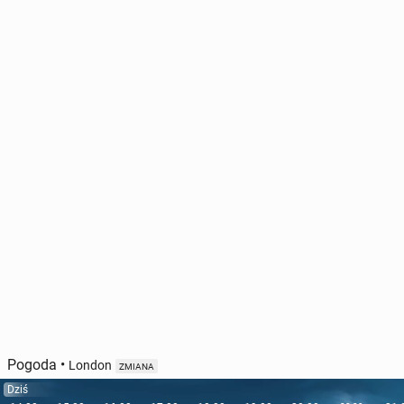
Pogoda
•
London
ZMIANA
Dziś