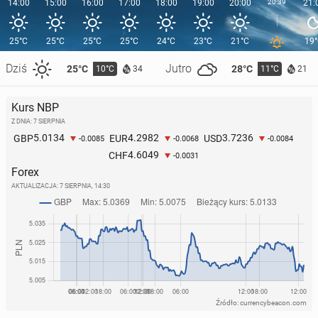
14:00
15:00
16:00
17:00
18:00
19:00
20:00
20:39
21:
25°C
25°C
25°C
25°C
24°C
23°C
21°C
19
Dziś
Jutro
25°C
28°C
10°C
11°C
34
21
Kurs NBP
Z DNIA: 7 SIERPNIA
5.0134
4.2982
3.7236
GBP
EUR
USD
-0.0085
-0.0068
-0.0084
4.6049
CHF
-0.0031
Forex
AKTUALIZACJA:
7 SIERPNIA, 14:30
Źródło: currencybeacon.com