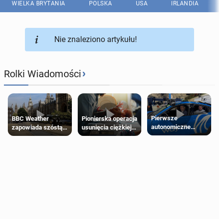
WIELKA BRYTANIA
POLSKA
USA
IRLANDIA
Nie znaleziono artykułu!
›
Rolki Wiadomości
Pierwsze
Pionierska operacja
BBC Weather
autonomiczne
usunięcia ciężkiej
zapowiada szóstą
Ubery pojawią się
wady wrodzonej
falę upałów w
w Londynie jeszcze
płodu w łonie matki
Londynie
tego lata