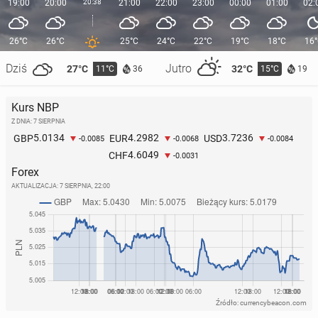
19:00
20:00
20:38
21:00
22:00
23:00
00:00
01:00
02:
26°C
26°C
25°C
24°C
22°C
19°C
18°C
16
Dziś
Jutro
27°C
32°C
11°C
15°C
36
19
Kurs NBP
Z DNIA: 7 SIERPNIA
5.0134
4.2982
3.7236
GBP
EUR
USD
-0.0085
-0.0068
-0.0084
4.6049
CHF
-0.0031
Forex
AKTUALIZACJA:
7 SIERPNIA, 22:00
Źródło: currencybeacon.com