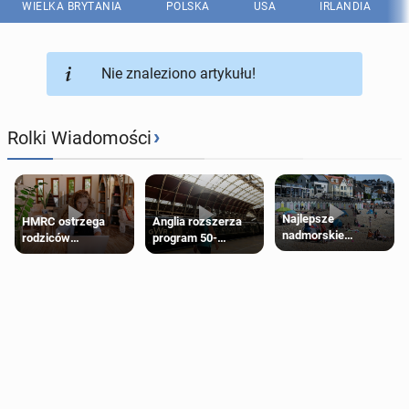
WIELKA BRYTANIA
POLSKA
USA
IRLANDIA
Nie znaleziono artykułu!
›
Rolki Wiadomości
Najlepsze
HMRC ostrzega
Anglia rozszerza
nadmorskie
rodziców
program 50-
miasteczko blisko
pobierających Child
procentowych
Londynu
Benefit. Mogą być
zniżek kolejowych
zobowiązani do
na 18-latków
zwrotu zasiłku