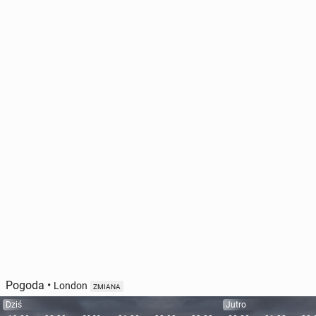
Pogoda
•
London
ZMIANA
Dziś
Jutro