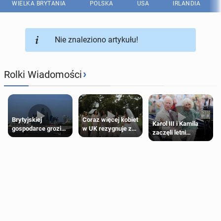
WIELKA BRYTANIA
POLSKA
USA
IRLANDIA
Nie znaleziono artykułu!
›
Rolki Wiadomości
Brytyjskiej
Coraz więcej kobiet
Karol III i Kamila
gospodarce grozi
w UK rezygnuje z
zaczęli letni
recesja, jeśli
roli druhny na
odpoczynek po
kryzys na Bliskim
ślubie
Igrzyskach
Wschodzie się
Wspólnoty w
przedłuży
Glasgow