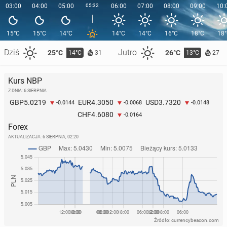
03:00
04:00
05:00
05:32
06:00
07:00
08:00
09:00
10:
15°C
15°C
14°C
14°C
14°C
16°C
18°C
18
Dziś
Jutro
25°C
26°C
14°C
13°C
31
27
Kurs NBP
Z DNIA: 6 SIERPNIA
5.0219
4.3050
3.7320
GBP
EUR
USD
-0.0144
-0.0068
-0.0148
4.6080
CHF
-0.0164
Forex
AKTUALIZACJA:
6 SIERPNIA, 02:20
Źródło: currencybeacon.com