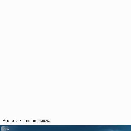
Pogoda
•
London
ZMIANA
Dziś