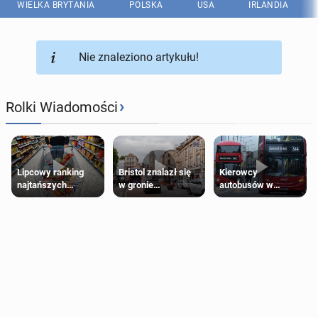
WIELKA BRYTANIA
POLSKA
USA
IRLANDIA
Nie znaleziono artykułu!
›
Rolki Wiadomości
Lipcowy ranking
Bristol znalazł się
Kierowcy
najtańszych
w gronie
autobusów w
supermarketów
najlepszych
Londynie
kierunków podróży
zapowiadają strajki
na świecie