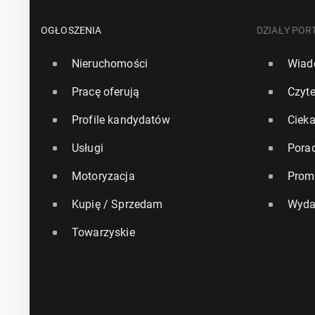
OGŁOSZENIA
DZIAŁY POR
Nieruchomości
Wiad
Pracę oferują
Czyte
Profile kandydatów
Ciek
Usługi
Pora
Motoryzacja
Prom
Kupię / Sprzedam
Wyda
Towarzyskie