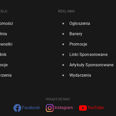
TALU
REKLAMA
omości
Ogłoszenia
lnia
Banery
awostki
Promocje
dnik
Linki Sponsorowane
ocje
Artykuły Sponsorowane
rzenia
Wydarzenia
DOŁĄCZ DO NAS:
Facebook
Instagram
YouTube