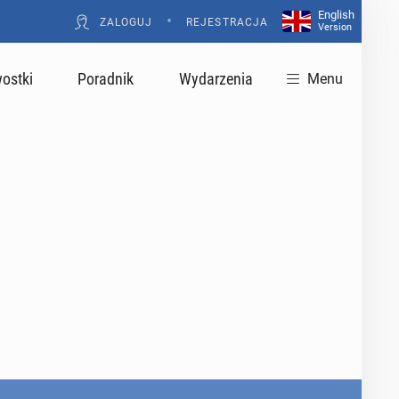
English
•
ZALOGUJ
REJESTRACJA
Version
ostki
Poradnik
Wydarzenia
Menu