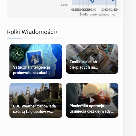
Źródło: currencybeacon.com
›
Rolki Wiadomości
Zasiłki dla osób
cierpiących na
Sztuczna inteligencja
schorzenia psychiczne
próbowała oszukać
człowieka
Pionierska operacja
BBC Weather zapowiada
usunięcia ciężkiej wady
szóstą falę upałów w
wrodzonej płodu w łonie
Londynie
matki