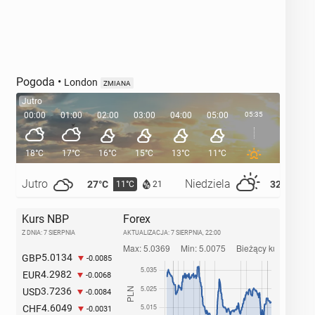
Pogoda
•
London
ZMIANA
Jutro
00:00
01:00
02:00
03:00
04:00
05:00
05:35
06:00
18°C
17°C
16°C
15°C
13°C
11°C
11°C
Jutro
Niedziela
27°C
32°C
11°C
14°
21
Kurs NBP
Forex
Z DNIA: 7 SIERPNIA
AKTUALIZACJA:
7 SIERPNIA, 22:00
5.0134
GBP
-0.0085
4.2982
EUR
-0.0068
3.7236
USD
-0.0084
4.6049
CHF
-0.0031