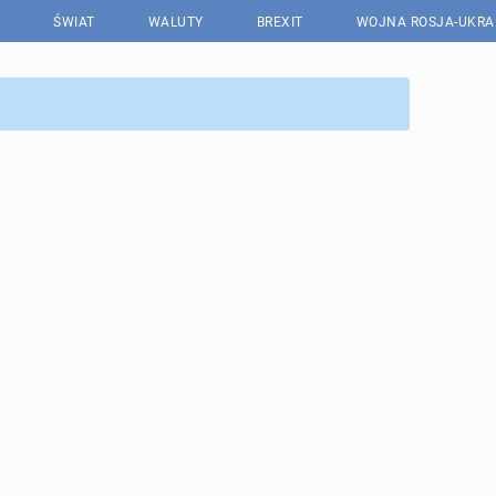
ŚWIAT
WALUTY
BREXIT
WOJNA ROSJA-UKRA