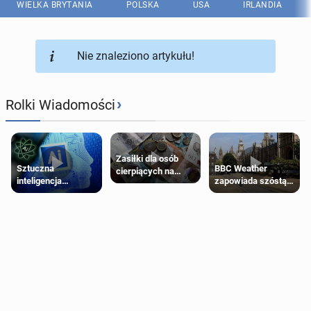
WIELKA BRYTANIA
POLSKA
USA
IRLANDIA
Nie znaleziono artykułu!
›
Rolki Wiadomości
Zasiłki dla osób
Sztuczna
BBC Weather
cierpiących na
inteligencja
zapowiada szóstą
schorzenia
próbowała oszukać
falę upałów w
psychiczne
człowieka
Londynie