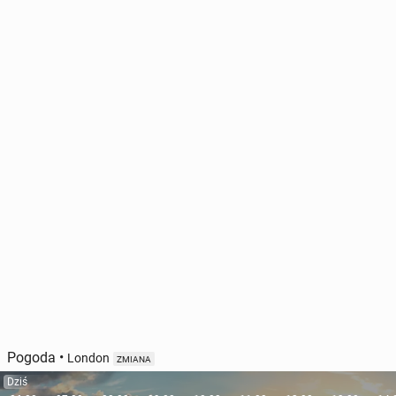
Pogoda
•
London
ZMIANA
Dziś