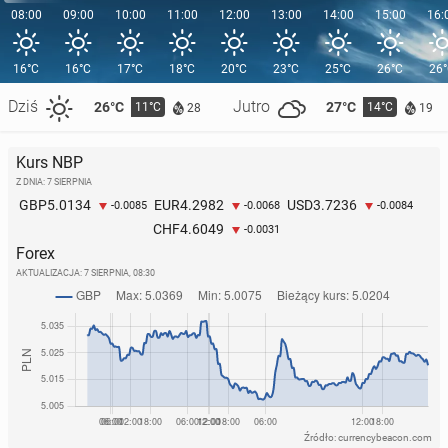
08:00
09:00
10:00
11:00
12:00
13:00
14:00
15:00
16:
16°C
16°C
17°C
18°C
20°C
23°C
25°C
26°C
26
Dziś
Jutro
26°C
27°C
11°C
14°C
28
19
Kurs NBP
Z DNIA: 7 SIERPNIA
5.0134
4.2982
3.7236
GBP
EUR
USD
-0.0085
-0.0068
-0.0084
4.6049
CHF
-0.0031
Forex
AKTUALIZACJA:
7 SIERPNIA, 08:30
Źródło: currencybeacon.com