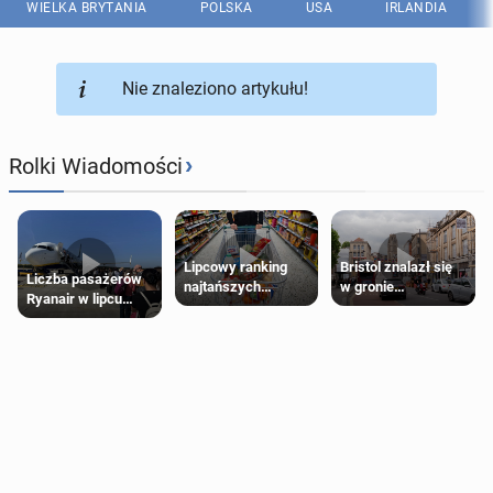
WIELKA BRYTANIA
POLSKA
USA
IRLANDIA
Nie znaleziono artykułu!
›
Rolki Wiadomości
Lipcowy ranking
Bristol znalazł się
Liczba pasażerów
najtańszych
w gronie
Ryanair w lipcu
supermarketów
najlepszych
pobiła rekord
kierunków podróży
na świecie