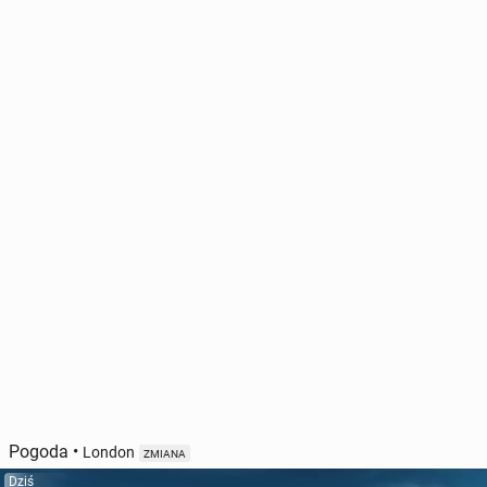
Pogoda
•
London
ZMIANA
Dziś