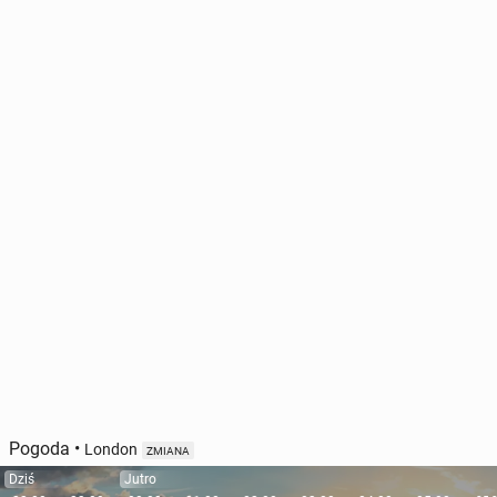
Pogoda
•
London
ZMIANA
Dziś
Jutro