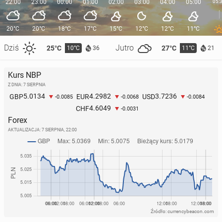
22:00
23:00
00:00
01:00
02:00
03:00
04:00
05:00
05:
20°C
20°C
18°C
17°C
15°C
12°C
12°C
11°C
Dziś
Jutro
25°C
27°C
10°C
11°C
36
21
Kurs NBP
Z DNIA: 7 SIERPNIA
5.0134
4.2982
3.7236
GBP
EUR
USD
-0.0085
-0.0068
-0.0084
4.6049
CHF
-0.0031
Forex
AKTUALIZACJA:
7 SIERPNIA, 22:00
Źródło: currencybeacon.com