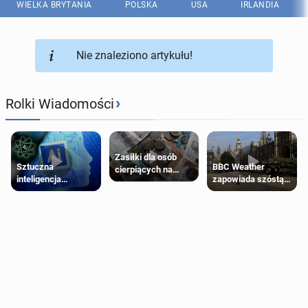
WIELKA BRYTANIA
POLSKA
USA
IRLANDIA
Nie znaleziono artykułu!
›
Rolki Wiadomości
Zasiłki dla osób
Sztuczna
BBC Weather
cierpiących na
inteligencja
zapowiada szóstą
schorzenia
próbowała oszukać
falę upałów w
psychiczne
człowieka
Londynie