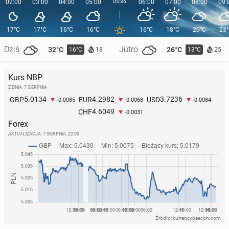
02:00
03:00
04:00
05:00
05:36
06:00
07:00
08:00
09:
17°C
17°C
16°C
16°C
16°C
18°C
20°C
23
Dziś
Jutro
32°C
26°C
16°C
13°C
18
25
Kurs NBP
Z DNIA: 7 SIERPNIA
5.0134
4.2982
3.7236
GBP
EUR
USD
-0.0085
-0.0068
-0.0084
4.6049
CHF
-0.0031
Forex
AKTUALIZACJA:
7 SIERPNIA, 22:00
Źródło: currencybeacon.com