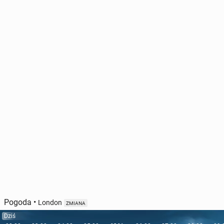
Pogoda
•
London
ZMIANA
Dziś