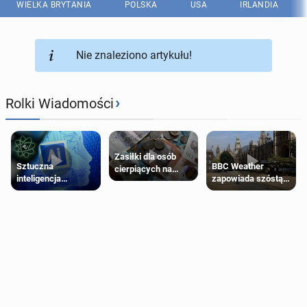
WIELKA BRYTANIA
POLSKA
USA
IRLANDIA
Nie znaleziono artykułu!
›
Rolki Wiadomości
Zasiłki dla osób
Sztuczna
BBC Weather
cierpiących na
inteligencja
zapowiada szóstą
schorzenia
próbowała oszukać
falę upałów w
psychiczne
człowieka
Londynie