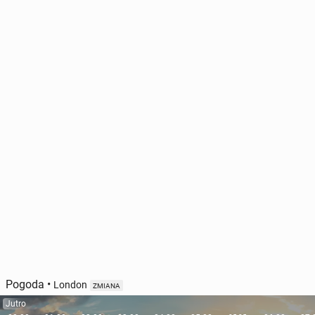
Pogoda
•
London
ZMIANA
Jutro