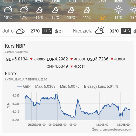
00:00
01:00
02:00
03:00
04:00
05:00
05:35
06:00
07:
18°C
17°C
16°C
15°C
13°C
11°C
11°C
13
Jutro
Niedziela
27°C
32°C
11°C
14°C
21
Kurs NBP
Z DNIA: 7 SIERPNIA
5.0134
4.2982
3.7236
GBP
EUR
USD
-0.0085
-0.0068
-0.0084
4.6049
CHF
-0.0031
Forex
AKTUALIZACJA:
7 SIERPNIA, 22:00
Źródło: currencybeacon.com