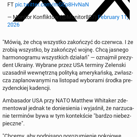
FT
pic.twitter.com/mGEp8HvNaN
— Monitor Kon­flik­tów (@Monitor807)
Fe­bru­ary 11,
2026
"Mówią, że chcą wszyst­ko za­koń­czyć do czerwca. I że
zrobią wszyst­ko, by za­koń­czyć wojnę. Chcą jasnego
har­mo­no­gra­mu wszyst­kich działań" — oznaj­mił pre­zy­
dent Ukrainy. Wybrane przez USA terminy Ze­łen­ski
uza­sad­nił we­wnętrz­ną po­li­ty­ką ame­ry­kań­ską, zwłasz­
cza za­pla­no­wa­ny­mi na li­sto­pad wy­bo­ra­mi środka pre­
zy­denc­kiej ka­den­cji.
Am­ba­sa­dor USA przy NATO Matthew Whi­ta­ker zde­
men­to­wał jednak te do­nie­sie­nia i wy­ja­śnił, że na­rzu­ca­
nie ter­mi­nów bywa w tym kon­tek­ście "bardzo nie­bez­
piecz­ne".
"Chcemy, aby pod­pi­sa­no po­ro­zu­mie­nie po­ko­jo­we.