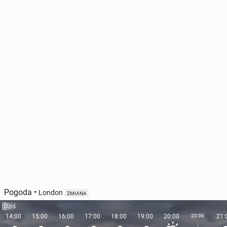
Pogoda
•
London
ZMIANA
Dziś
14:00
15:00
16:00
17:00
18:00
19:00
20:00
20:36
21: