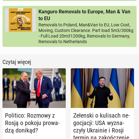
Kanguro Removals to Europe, Man & Van
to EU
Removals to Poland, Man&Van to EU, Low Cost,
Moving, Custom Clearance. Part load 5m3/300kg
- Full Load 20m31200kg, Removals to Germany,
Removals to Netherlands
Czytaj więcej
Po­li­ti­co: Rozmowy z
Ze­łen­ski o ku­li­sach ne­
Rosją o pokoju pro­wa­
go­cja­cji: USA wy­zna­
dzą donikąd?
czy­ły Ukra­inie i Rosji
termin na za­koń­cze­nie