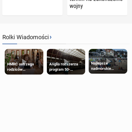
wojny
›
Rolki Wiadomości
Najlepsze
HMRC ostrzega
Anglia rozszerza
nadmorskie
rodziców
program 50-
miasteczko blisko
pobierających Child
procentowych
Londynu
Benefit. Mogą być
zniżek kolejowych
zobowiązani do
na 18-latków
zwrotu zasiłku