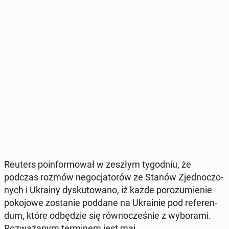
Reuters po­in­for­mo­wał w zeszłym ty­go­dniu, że
podczas rozmów ne­go­cja­to­rów ze Stanów Zjed­no­czo­
nych i Ukrainy dys­ku­to­wa­no, iż każde po­ro­zu­mie­nie
po­ko­jo­we zo­sta­nie poddane na Ukra­inie pod re­fe­ren­
dum, które od­bę­dzie się rów­no­cze­śnie z wy­bo­ra­mi.
Roz­wa­ża­nym ter­mi­nem jest maj.