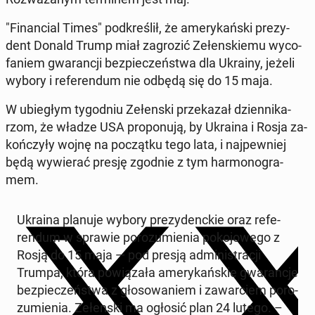
"Fi­nan­cial Times" pod­kre­ślił, że ame­ry­kań­ski pre­zy­
dent Donald Trump miał za­gro­zić Ze­łen­skie­mu wy­co­
fa­niem gwa­ran­cji bez­pie­czeń­stwa dla Ukrainy, jeżeli
wybory i re­fe­ren­dum nie odbędą się do 15 maja.
W ubie­głym ty­go­dniu Ze­łen­ski prze­ka­zał dzien­ni­ka­
rzom, że władze USA pro­po­nu­ją, by Ukraina i Rosja za­
koń­czy­ły wojnę na po­cząt­ku tego lata, i naj­pew­niej
będą wy­wie­rać presję zgodnie z tym har­mo­no­gra­
mem.
Ukraina planuje wybory pre­zy­denc­kie oraz re­fe­
ren­dum w sprawie po­ro­zu­mie­nia po­ko­jo­we­go z
Rosją do 15 maja — pod presją ad­mi­ni­stra­cji
Trumpa, która po­wią­za­ła ame­ry­kań­skie gwa­ran­cje
bez­pie­czeń­stwa z gło­so­wa­niem i za­war­ciem po­ro­
zu­mie­nia. Ze­łen­ski ma ogłosić plan 24 lutego. –