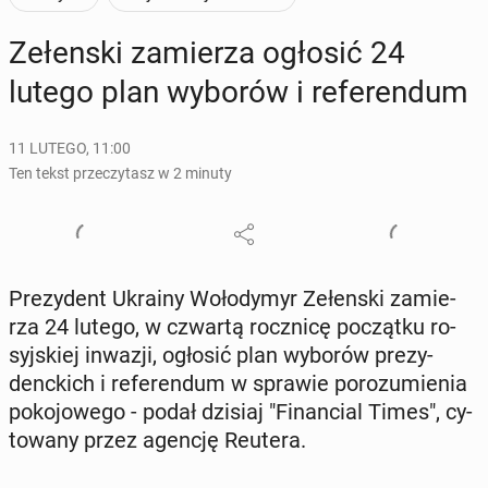
Ze­łen­ski za­mie­rza ogłosić 24
lutego plan wyborów i re­fe­ren­dum
11 LUTEGO, 11:00
Ten tekst przeczytasz w 2 minuty
Pre­zy­dent Ukrainy Wo­ło­dy­myr Ze­łen­ski za­mie­
rza 24 lutego, w czwartą rocz­ni­cę po­cząt­ku ro­
syj­skiej inwazji, ogłosić plan wyborów pre­zy­
denc­kich i re­fe­ren­dum w sprawie po­ro­zu­mie­nia
po­ko­jo­we­go - podał dzisiaj "Fi­nan­cial Times", cy­
to­wa­ny przez agencję Reutera.