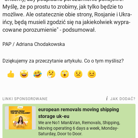
Myślę, że po prostu to zrobimy, jak tylko będzie to
możliwe. Ale osta­tecz­nie obie strony, Ro­sja­nie i Ukra­
iń­cy, będą musieli zgodzić się na ja­kie­kol­wiek wy­pra­
co­wa­ne po­ro­zu­mie­nie" - pod­su­mo­wał.
PAP / Adriana Chodakowska
Dziękujemy za przeczytanie artykułu. Co o tym myślisz?
LINKI SPONSOROWANE
JAK DODAĆ?
european removals moving shipping
storage uk-eu
We are No1 Man&Van, Removals, Shipping,
Moving operating 6 days a week, Monday-
Saturday, Door to Door.