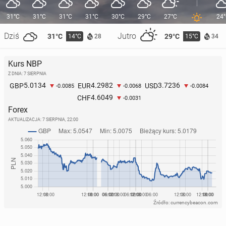
31°C
31°C
31°C
31°C
30°C
29°C
27°C
24
Dziś
Jutro
31°C
29°C
14°C
15°C
28
34
Kurs NBP
Z DNIA: 7 SIERPNIA
5.0134
4.2982
3.7236
GBP
EUR
USD
-0.0085
-0.0068
-0.0084
4.6049
CHF
-0.0031
Forex
AKTUALIZACJA:
7 SIERPNIA, 22:00
Źródło: currencybeacon.com