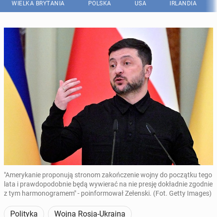
WIELKA BRYTANIA
POLSKA
USA
IRLANDIA
"Amerykanie proponują stronom zakończenie wojny do początku tego
lata i prawdopodobnie będą wywierać na nie presję dokładnie zgodnie
z tym harmonogramem" - poinformował Zełenski. (Fot. Getty Images)
Polityka
Wojna Rosja-Ukraina