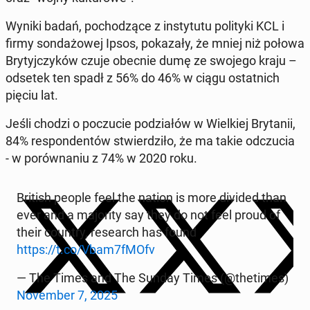
Wyniki badań, po­cho­dzą­ce z in­sty­tu­tu po­li­ty­ki KCL i
firmy son­da­żo­wej Ipsos, po­ka­za­ły, że mniej niż połowa
Bry­tyj­czy­ków czuje obecnie dumę ze swojego kraju –
odsetek ten spadł z 56% do 46% w ciągu ostat­nich
pięciu lat.
Jeśli chodzi o po­czu­cie po­dzia­łów w Wiel­kiej Bry­ta­nii,
84% re­spon­den­tów stwier­dzi­ło, że ma takie od­czu­cia
- w po­rów­na­niu z 74% w 2020 roku.
British people feel the nation is more divided than
ever and a ma­jo­ri­ty say they do not feel proud of
their country, re­se­arch has found
https://t.co/Vbam7fMOfv
— The Times and The Sunday Times (@the­ti­mes)
No­vem­ber 7, 2025