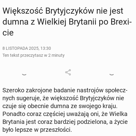
Więk­szość Bry­tyj­czy­ków nie jest
dumna z Wiel­kiej Bry­ta­nii po Bre­xi­
cie
8 LISTOPADA 2025, 13:30
Ten tekst przeczytasz w 2 minuty
Szeroko za­kro­jo­ne badanie na­stro­jów spo­łecz­
nych su­ge­ru­je, że więk­szość Bry­tyj­czy­ków nie
czuje się obecnie dumna ze swojego kraju.
Ponadto coraz czę­ściej uważają oni, że Wielka
Bry­ta­nia jest coraz bar­dziej po­dzie­lo­na, a życie
było lepsze w prze­szło­ści.