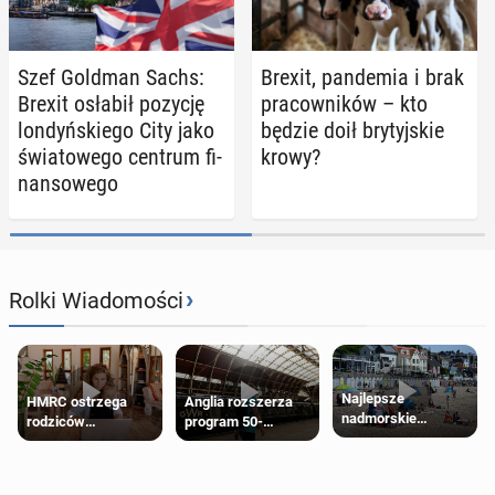
Szef Goldman Sachs:
Brexit, pan­de­mia i brak
Brexit osłabił pozycję
pra­cow­ni­ków – kto
lon­dyń­skie­go City jako
będzie doił bry­tyj­skie
świa­to­we­go centrum fi­
krowy?
nan­so­we­go
›
Rolki Wiadomości
Najlepsze
HMRC ostrzega
Anglia rozszerza
nadmorskie
rodziców
program 50-
miasteczko blisko
pobierających Child
procentowych
Londynu
Benefit. Mogą być
zniżek kolejowych
zobowiązani do
na 18-latków