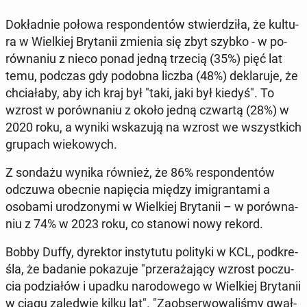
Do­kład­nie połowa re­spon­den­tów stwier­dzi­ła, że ​​kul­tu­
ra w Wiel­kiej Bry­ta­nii zmienia się zbyt szybko - w po­
rów­na­niu z nieco ponad jedną trzecią (35%) pięć lat
temu, podczas gdy podobna liczba (48%) de­kla­ru­je, że
chcia­ła­by, aby ich kraj był "taki, jaki był kiedyś". To
wzrost w po­rów­na­niu z około jedną czwartą (28%) w
2020 roku, a wyniki wska­zu­ją na wzrost we wszyst­kich
grupach wie­ko­wych.
Z sondażu wynika również, że 86% re­spon­den­tów
odczuwa obecnie na­pię­cia między imi­gran­ta­mi a
osobami uro­dzo­ny­mi w Wiel­kiej Bry­ta­nii – w po­rów­na­
niu z 74% w 2023 roku, co stanowi nowy rekord.
Bobby Duffy, dy­rek­tor in­sty­tu­tu po­li­ty­ki w KCL, pod­kre­
śla, że badanie po­ka­zu­je "prze­ra­ża­ją­cy wzrost po­czu­
cia po­dzia­łów i upadku na­ro­do­we­go w Wiel­kiej Bry­ta­nii
w ciągu za­le­d­wie kilku lat". "Za­ob­ser­wo­wa­li­śmy gwał­