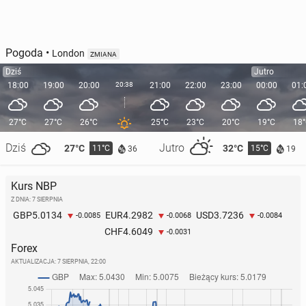
Pogoda
•
London
ZMIANA
Dziś
Jutro
18:00
19:00
20:00
20:38
21:00
22:00
23:00
00:00
01:
27°C
27°C
26°C
25°C
23°C
20°C
19°C
18
Dziś
Jutro
27°C
32°C
11°C
15°C
36
19
Kurs NBP
Z DNIA: 7 SIERPNIA
5.0134
4.2982
3.7236
GBP
EUR
USD
-0.0085
-0.0068
-0.0084
4.6049
CHF
-0.0031
Forex
AKTUALIZACJA:
7 SIERPNIA, 22:00