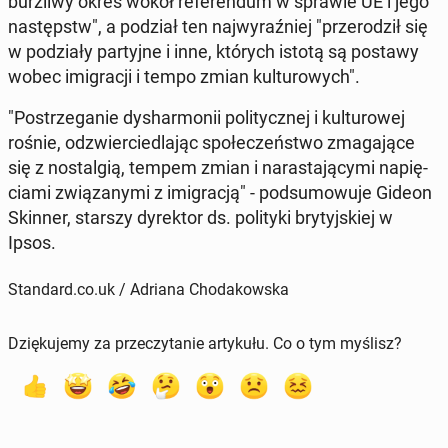
burz­li­wy okres wokół re­fe­ren­dum w sprawie UE i jego
na­stępstw", a podział ten naj­wy­raź­niej "prze­ro­dził się
w po­dzia­ły par­tyj­ne i inne, których istotą są postawy
wobec imi­gra­cji i tempo zmian kul­tu­ro­wych".
"Po­strze­ga­nie dys­har­mo­nii po­li­tycz­nej i kul­tu­ro­wej
rośnie, od­zwier­cie­dla­jąc spo­łe­czeń­stwo zma­ga­ją­ce
się z no­stal­gią, tempem zmian i na­ra­sta­ją­cy­mi na­pię­
cia­mi zwią­za­ny­mi z imi­gra­cją" - pod­su­mo­wu­je Gideon
Skinner, starszy dy­rek­tor ds. po­li­ty­ki bry­tyj­skiej w
Ipsos.
Standard.co.uk / Adriana Chodakowska
Dziękujemy za przeczytanie artykułu. Co o tym myślisz?