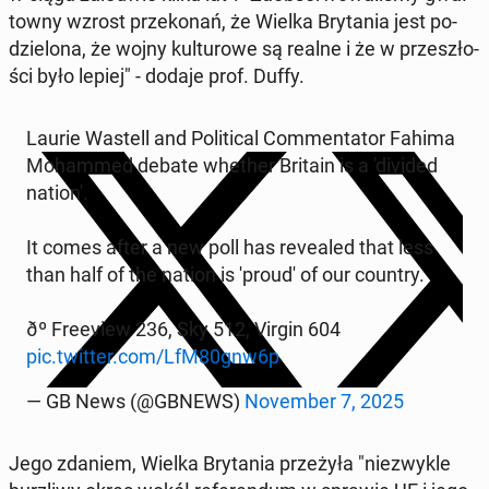
tow­ny wzrost prze­ko­nań, że Wielka Bry­ta­nia jest po­
dzie­lo­na, ​​że ​​wojny kul­tu­ro­we są realne i że w prze­szło­
ści było lepiej" - dodaje prof. Duffy.
Laurie Wastell and Po­li­ti­cal Com­men­ta­tor Fahima
Mo­ham­med debate whether Britain is a 'di­vi­ded
nation'.
It comes after a new poll has re­ve­aled that less
than half of the nation is 'proud' of our country.
ðº Fre­eview 236, Sky 512, Virgin 604
pic.twitter.com/LfM80gnw6p
— GB News (@GBNEWS)
No­vem­ber 7, 2025
Jego zdaniem, Wielka Bry­ta­nia prze­ży­ła "nie­zwy­kle