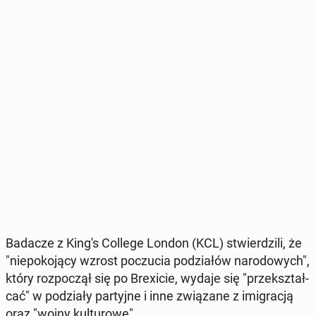
Badacze z King's College London (KCL) stwier­dzi­li, że
"nie­po­ko­ją­cy wzrost po­czu­cia po­dzia­łów na­ro­do­wych",
który roz­po­czął się po Bre­xi­cie, wydaje się "prze­kształ­
cać" w po­dzia­ły par­tyj­ne i inne zwią­za­ne z imi­gra­cją
oraz "wojny kul­tu­ro­we".