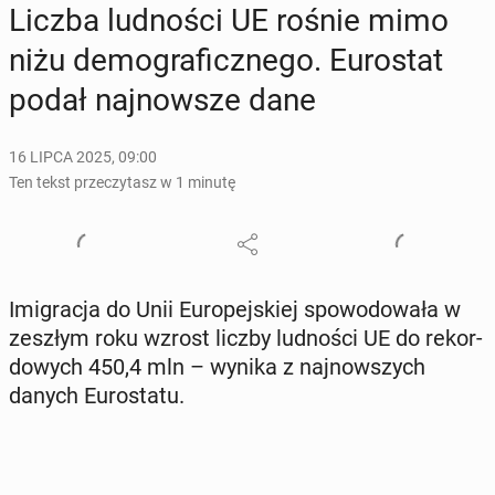
Liczba lud­no­ści UE rośnie mimo
niżu de­mo­gra­ficz­ne­go. Eu­ro­stat
podał naj­now­sze dane
16 LIPCA 2025, 09:00
Ten tekst przeczytasz w 1 minutę
Imi­gra­cja do Unii Eu­ro­pej­skiej spo­wo­do­wa­ła w
zeszłym roku wzrost liczby lud­no­ści UE do re­kor­
do­wych 450,4 mln – wynika z naj­now­szych
danych Eu­ro­sta­tu.