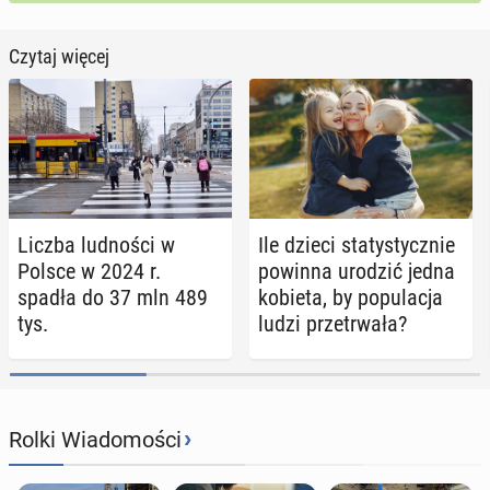
Czytaj więcej
Liczba lud­no­ści w
Ile dzieci sta­ty­stycz­nie
Polsce w 2024 r.
powinna urodzić jedna
spadła do 37 mln 489
kobieta, by po­pu­la­cja
tys.
ludzi prze­trwa­ła?
›
Rolki Wiadomości