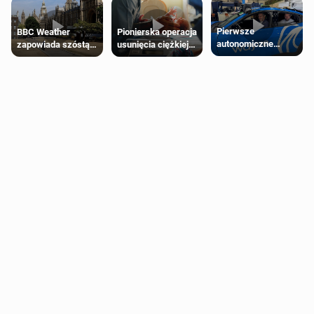
Pierwsze
Pionierska operacja
BBC Weather
autonomiczne
usunięcia ciężkiej
zapowiada szóstą
Ubery pojawią się
wady wrodzonej
falę upałów w
w Londynie jeszcze
płodu w łonie matki
Londynie
tego lata