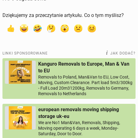
Dziękujemy za przeczytanie artykułu. Co o tym myślisz?
LINKI SPONSOROWANE
JAK DODAĆ?
Kanguro Removals to Europe, Man & Van
to EU
Removals to Poland, Man&Van to EU, Low Cost,
Moving, Custom Clearance. Part load 5m3/300kg
- Full Load 20m31200kg, Removals to Germany,
Removals to Netherlands
european removals moving shipping
storage uk-eu
We are No1 Man&Van, Removals, Shipping,
Moving operating 6 days a week, Monday-
Saturday, Door to Door.