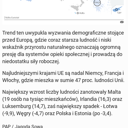
Trend ten uwy­pu­kla wy­zwa­nia de­mo­gra­ficz­ne stojące
przed Europą, gdzie coraz starsza ludność i niski
wskaź­nik przy­ro­stu na­tu­ral­ne­go ozna­cza­ją ogromną
presję dla sys­te­mów opieki spo­łecz­nej i pro­wa­dzą do
nie­do­stat­ku siły ro­bo­czej.
Naj­lud­niej­szy­mi krajami UE są nadal Niemcy, Francja i
Włochy, gdzie mieszka w sumie 47 proc. lud­no­ści Unii.
Naj­więk­szy wzrost liczby lud­no­ści za­no­to­wa­ły Malta
(19 osób na tysiąc miesz­kań­ców), Ir­lan­dia (16,3) oraz
Luk­sem­burg (14,7), zaś naj­więk­szy spadek - Łotwa
(-9,9), Węgry (-4,7) oraz Polska i Estonia (po -3,4).
PAP / Jagoda Sowa