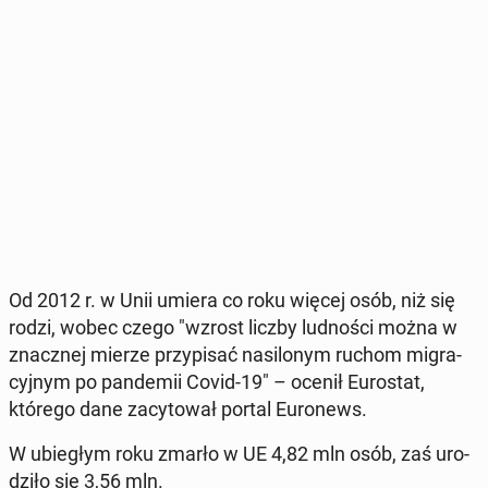
Od 2012 r. w Unii umiera co roku więcej osób, niż się
rodzi, wobec czego "wzrost liczby lud­no­ści można w
znacz­nej mierze przy­pi­sać na­si­lo­nym ruchom mi­gra­
cyj­nym po pan­de­mii Covid-19" – ocenił Eu­ro­stat,
którego dane za­cy­to­wał portal Eu­ro­news.
W ubie­głym roku zmarło w UE 4,82 mln osób, zaś uro­
dzi­ło się 3,56 mln.