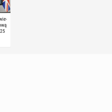
­wie­
o­wą
225