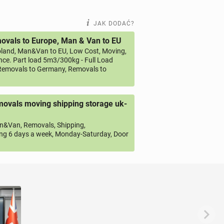
JAK DODAĆ?
vals to Europe, Man & Van to EU
land, Man&Van to EU, Low Cost, Moving,
ce. Part load 5m3/300kg - Full Load
emovals to Germany, Removals to
ovals moving shipping storage uk-
&Van, Removals, Shipping,
ng 6 days a week, Monday-Saturday, Door