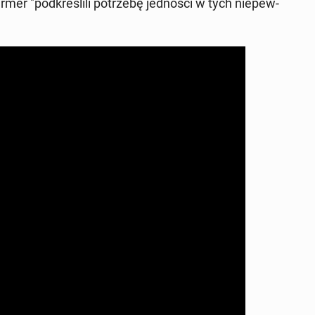
 "pod­kre­śli­li po­trze­bę jed­no­ści w tych nie­pew­