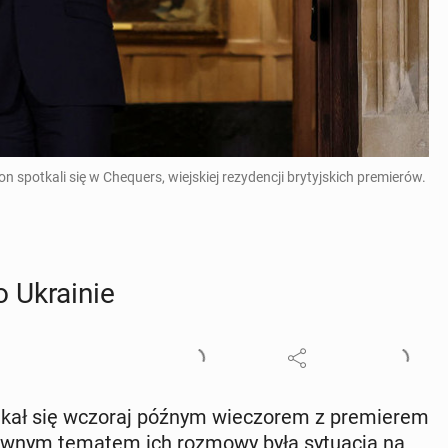
 spotkali się w Chequers, wiejskiej rezydencji brytyjskich premierów.
 Ukra­inie
tkał się wczoraj późnym wie­czo­rem z pre­mie­rem
 głównym tematem ich rozmowy była sy­tu­acja na