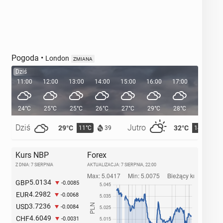
Pogoda
•
London
ZMIANA
Dziś
11:00
12:00
13:00
14:00
15:00
16:00
17:00
18:00
24°C
25°C
25°C
26°C
27°C
29°C
28°C
28°C
Dziś
Jutro
29°C
32°C
11°C
14°C
39
Kurs NBP
Forex
Z DNIA: 7 SIERPNIA
AKTUALIZACJA:
7 SIERPNIA, 22:00
5.0134
GBP
-0.0085
4.2982
EUR
-0.0068
3.7236
USD
-0.0084
4.6049
CHF
-0.0031