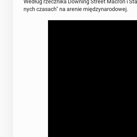
Według rzecz­ni­ka Downing Street Macron i Starmer
nych czasach" na arenie mię­dzy­na­ro­do­wej.