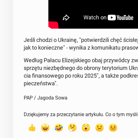
Jeśli chodzi o Ukrainę, "po­twier­dzi­li chęć ścisłej
jak to ko­niecz­ne" - wynika z ko­mu­ni­ka­tu pra­so­
Według Pałacu Eli­zej­skie­go obaj przy­wód­cy zwró
sprzętu nie­zbęd­ne­go do obrony te­ry­to­rium Ukr
cia fi­nan­so­we­go po roku 2025", a także pod­kre­śl
pie­czeń­stwa".
PAP / Jagoda Sowa
Dziękujemy za przeczytanie artykułu. Co o tym myśl