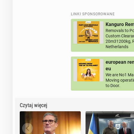
LINKI SPONSOROWANE
Kanguro Remo
Removals to Po
Custom Clearan
20m31200kg, R
Netherlands
european rem
eu
We are No1 Man
Moving operati
to Door.
Czytaj więcej