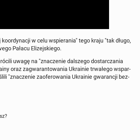
 ko­or­dy­na­cji w celu wspie­ra­nia" tego kraju "tak długo,
we­go Pałacu Eli­zej­skie­go.
­ci­li uwagę na "zna­cze­nie dal­sze­go do­star­cza­nia
ainy oraz za­gwa­ran­to­wa­nia Ukra­inie trwa­łe­go wspar­
i­li "zna­cze­nie za­ofe­ro­wa­nia Ukra­inie gwa­ran­cji bez­
isz?