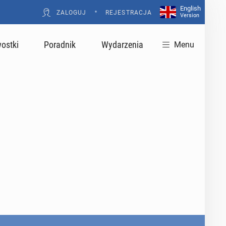
English
•
ZALOGUJ
REJESTRACJA
Version
ostki
Poradnik
Wydarzenia
Menu