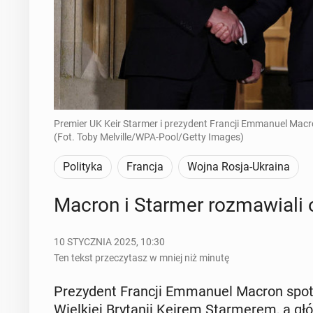
Premier UK Keir Starmer i prezydent Francji Emmanuel Macron
(Fot. Toby Melville/WPA-Pool/Getty Images)
Polityka
Francja
Wojna Rosja-Ukraina
Macron i Starmer roz­ma­wia­li o
10 STYCZNIA 2025, 10:30
Ten tekst przeczytasz w mniej niż minutę
Pre­zy­dent Francji Em­ma­nu­el Macron spo
Wiel­kiej Bry­ta­nii Keirem Star­me­rem, a