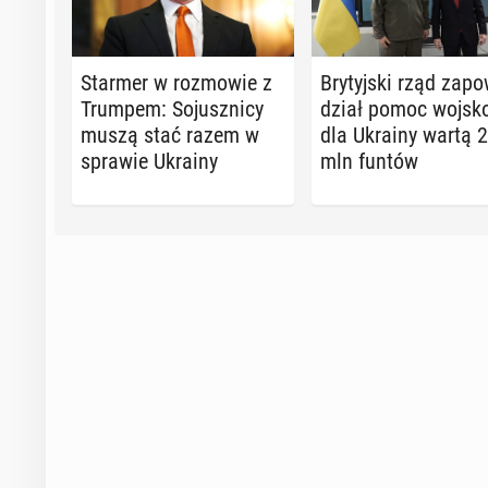
Starmer w roz­mo­wie z
Bry­tyj­ski rząd za­po
Trumpem: So­jusz­ni­cy
dział pomoc woj­sk
muszą stać razem w
dla Ukrainy wartą 
sprawie Ukrainy
mln funtów