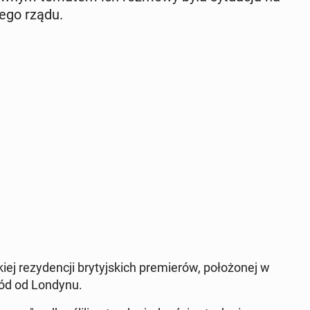
ie­go rządu.
ej re­zy­den­cji bry­tyj­skich pre­mie­rów, po­ło­żo­nej w
chód od Londynu.