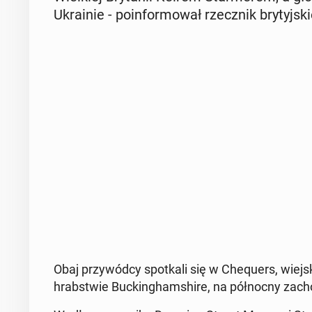
Ukra­inie - po­in­for­mo­wał rzecz­nik bry­tyj­sk
Obaj przy­wód­cy spo­tka­li się w Che­qu­ers, wiej­ski
hrab­stwie Buc­kin­gham­shi­re, na pół­noc­ny za