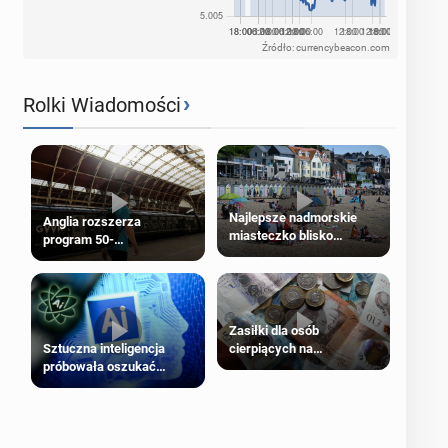
Źródło: currencybeacon.com
›
Rolki Wiadomości
Najlepsze nadmorskie
Anglia rozszerza
miasteczko blisko
program 50-
Londynu
procentowych zniżek
kolejowych na 18-latków
Zasiłki dla osób
cierpiących na
Sztuczna inteligencja
schorzenia psychiczne
próbowała oszukać
człowieka