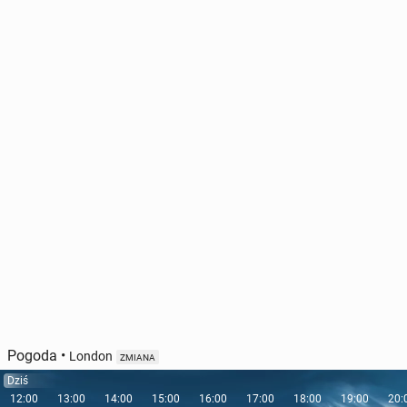
Pogoda
•
London
ZMIANA
Dziś
12:00
13:00
14:00
15:00
16:00
17:00
18:00
19:00
20: