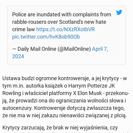
Police are inun­da­ted with com­pla­ints from
rabble-rousers over Sco­tlan­d's new hate
crime law
https://t.co/NXzRXot­bVR
pic.twitter.com/hvK8ob90Ob
— Daily Mail Online (@Ma­ilOn­li­ne)
April 7,
2024
Ustawa budzi ogromne kon­tro­wer­sje, a jej krytycy - w
tym m.in. autorka książek o Harrym Pot­te­rze JK
Rowling i wła­ści­ciel plat­for­my X Elon Musk - prze­ko­nu­
ją, że pro­wa­dzi ona do ogra­ni­cza­nia wol­no­ści słowa i
au­to­cen­zu­ry. Kon­tro­wer­sje dotyczą zwłasz­cza tego,
że nie ma w niej zakazu nie­na­wi­ści zwią­za­nej z płcią.
Krytycy za­rzu­ca­ją, że brak w niej wy­ja­śnie­nia, czy