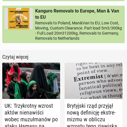
Kanguro Removals to Europe, Man & Van
to EU
Removals to Poland, Man&Van to EU, Low Cost,
Moving, Custom Clearance. Part load 5m3/300kg
- Full Load 20m31200kg, Removals to Germany,
Removals to Netherlands
Czytaj więcej
UK: Trzy­krot­ny wzrost
Bry­tyj­ski rząd przyjął
aktów nie­na­wi­ści
nową de­fi­ni­cję eks­tre­
wobec mu­zuł­ma­nów po
mi­zmu w obliczu
ataku Hamasu na
wzrostu tego zja­wi­ska