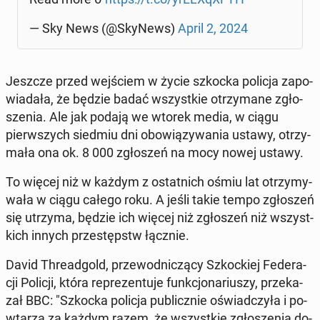
— Sky News (@SkyNews)
April 2, 2024
Jeszcze przed wej­ściem w życie szkocka policja za­po­
wia­da­ła, że będzie badać wszyst­kie otrzy­ma­ne zgło­
sze­nia. Ale jak podają we wtorek media, w ciągu
pierw­szych siedmiu dni obo­wią­zy­wa­nia ustawy, otrzy­
ma­ła ona ok. 8 000 zgło­szeń na mocy nowej ustawy.
To więcej niż w każdym z ostat­nich ośmiu lat otrzy­my­
wa­ła w ciągu całego roku. A jeśli takie tempo zgło­szeń
się utrzyma, będzie ich więcej niż zgło­szeń niż wszyst­
kich innych prze­stępstw łącznie.
David Thre­ad­gold, prze­wod­ni­czą­cy Szkoc­kiej Fe­de­ra­
cji Policji, która re­pre­zen­tu­je funk­cjo­na­riu­szy, prze­ka­
zał BBC: "Szkocka policja pu­blicz­nie oświad­czy­ła i po­
wta­rza za każdym razem, że wszyst­kie zgło­sze­nia do­