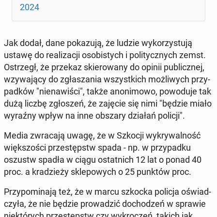
2024
Jak dodał, dane po­ka­zu­ją, że ludzie wy­ko­rzy­stu­ją
ustawę do re­ali­za­cji oso­bi­stych i po­li­tycz­nych zemst.
Ostrzegł, że przekaz skie­ro­wa­ny do opinii pu­blicz­nej,
wzy­wa­ją­cy do zgła­sza­nia wszyst­kich moż­li­wych przy­
pad­ków "nie­na­wi­ści", także ano­ni­mo­wo, po­wo­du­je tak
dużą liczbę zgło­szeń, że zajęcie się nimi "będzie miało
wyraźny wpływ na inne obszary działań policji".
Media zwra­ca­ją uwagę, że w Szkocji wy­kry­wal­ność
więk­szo­ści prze­stępstw spada - np. w przy­pad­ku
oszustw spadła w ciągu ostat­nich 12 lat o ponad 40
proc. a kra­dzie­ży skle­po­wych o 25 punktów proc.
Przy­po­mi­na­ją też, że w marcu szkocka policja oświad­
czy­ła, że nie będzie pro­wa­dzić do­cho­dzeń w sprawie
nie­któ­rych prze­stępstw czy wy­kro­czeń, takich jak