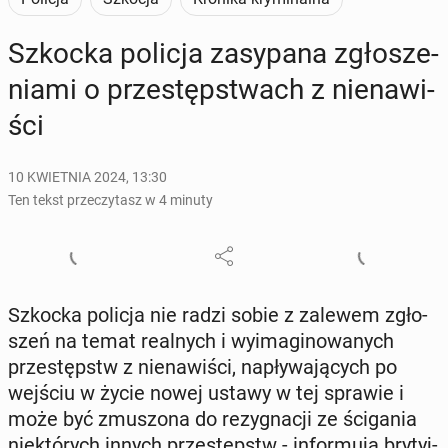
Szkocka policja za­sy­pa­na zgło­sze­
nia­mi o prze­stęp­stwach z nie­na­wi­
ści
10 KWIETNIA 2024, 13:30
Ten tekst przeczytasz w 4 minuty
Szkocka policja nie radzi sobie z zalewem zgło­
szeń na temat re­al­nych i wy­ima­gi­no­wa­nych
prze­stępstw z nie­na­wi­ści, na­pły­wa­ją­cych po
wejściu w życie nowej ustawy w tej sprawie i
może być zmu­szo­na do re­zy­gna­cji ze ści­ga­nia
nie­któ­rych innych prze­stępstw - in­for­mu­ją bry­tyj­