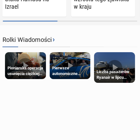
Izrael
w kraju
›
Rolki Wiadomości
Pierwsze
Pionierska operacja
Liczba pasażerów
autonomiczne
usunięcia ciężkiej
Ryanair w lipcu
Ubery pojawią się
wady wrodzonej
pobiła rekord
w Londynie jeszcze
płodu w łonie matki
tego lata