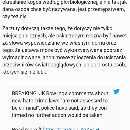
okre­śla­nie kogoś według płci bio­lo­gicz­nej, a nie tak jak
dana osoba chce być na­zy­wa­na, jest prze­stęp­stwem,
czy też nie.
Zarzuty dotyczą także tego, że dotyczy nie tylko
miejsc pu­blicz­nych, ale oskar­żo­nym można być nawet
za słowa wy­po­wie­dzia­ne we własnym domu oraz
tego, że ustawa może być wy­ko­rzy­sty­wa­na poprzez
wy­ima­gi­no­wa­ne, ano­ni­mo­we zgło­sze­nia do uci­sza­nia
prze­ciw­ni­ków świa­to­po­glą­do­wych lub po prostu osób,
których się nie lubi.
BRE­AKING: JK Row­lin­g's com­ments about
new hate crime laws "are not as­ses­sed to
be cri­mi­nal", police have said, as they con­
fir­med no further action would be taken
Read more ð
https://t.co/yrL­LXqXFTH