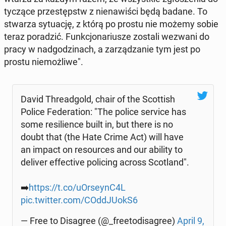
ty­czą­ce prze­stępstw z nie­na­wi­ści będą badane. To
stwarza sy­tu­ację, z którą po prostu nie możemy sobie
teraz po­ra­dzić. Funk­cjo­na­riu­sze zostali wezwani do
pracy w nad­go­dzi­nach, a za­rzą­dza­nie tym jest po
prostu nie­moż­li­we".
David Thre­ad­gold, chair of the Scot­tish
Police Fe­de­ra­tion: "The police service has
some re­si­lien­ce built in, but there is no
doubt that (the Hate Crime Act) will have
an impact on re­so­ur­ces and our ability to
deliver ef­fec­ti­ve po­li­cing across Sco­tland".
➡️
https://t.co/uOr­seynC4L
pic.twitter.com/COd­dJU­okS6
— Free to Di­sa­gree (@_fre­eto­di­sa­gree)
April 9,