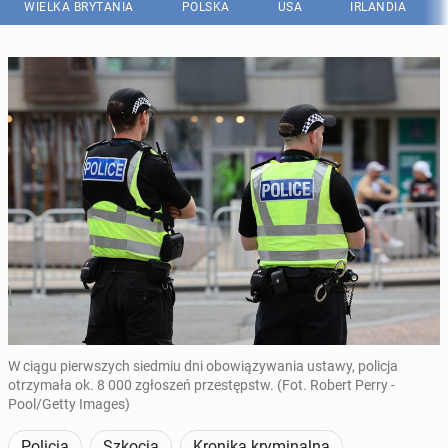
WIELKA BRYTANIA
POLSKA
USA
IRLANDIA
W ciągu pierwszych siedmiu dni obowiązywania ustawy, policja
otrzymała ok. 8 000 zgłoszeń przestępstw. (Fot. Robert Perry -
Pool/Getty Images)
Policja
Szkocja
Kronika kryminalna