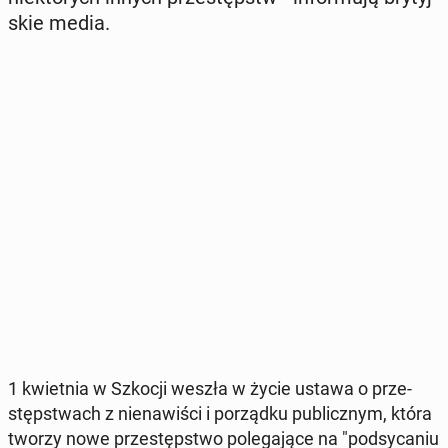
skie media.
1 kwiet­nia w Szkocji weszła w życie ustawa o prze­
stęp­stwach z nie­na­wi­ści i po­rząd­ku pu­blicz­nym, która
tworzy nowe prze­stęp­stwo po­le­ga­ją­ce na "pod­sy­ca­niu