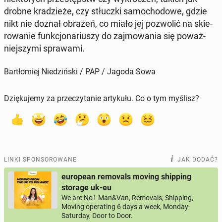
drobne kra­dzie­że, czy stłucz­ki sa­mo­cho­do­we, gdzie
nikt nie doznał obrażeń, co miało jej po­zwo­lić na skie­
ro­wa­nie funk­cjo­na­riu­szy do zaj­mo­wa­nia się po­waż­
niej­szy­mi spra­wa­mi.
Bartłomiej Niedziński / PAP / Jagoda Sowa
Dziękujemy za przeczytanie artykułu. Co o tym myślisz?
LINKI SPONSOROWANE
JAK DODAĆ?
european removals moving shipping
storage uk-eu
We are No1 Man&Van, Removals, Shipping,
Moving operating 6 days a week, Monday-
Saturday, Door to Door.