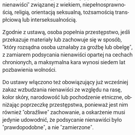
nie­na­wi­ści" zwią­za­nej z wiekiem, nie­peł­no­spraw­no­
ścią, religią, orien­ta­cją sek­su­al­ną, toż­sa­mo­ścią trans­
pł­cio­wą lub in­ter­sek­su­al­no­ścią.
Zgodnie z ustawą, osoba po­peł­nia prze­stęp­stwo, jeśli
prze­ka­zu­je ma­te­ria­ły lub za­cho­wu­je się w sposób,
"który roz­sąd­na osoba uzna­ła­by za groźbę lub obelgę",
z za­mia­rem pod­sy­ca­nia nie­na­wi­ści opartej na cechach
chro­nio­nych, a mak­sy­mal­na kara wynosi siedem lat
po­zba­wie­nia wol­no­ści.
Do ustawy włą­czo­no też obo­wią­zu­ją­cy już wcze­śniej
zakaz wzbu­dza­nia nie­na­wi­ści ze względu na rasę,
kolor skóry, na­ro­do­wość lub po­cho­dze­nie et­nicz­ne, ob­
ni­ża­jąc po­przecz­kę prze­stęp­stwa, po­nie­waż jest nim
również "ob­raź­li­we" za­cho­wa­nie, a oskar­że­nie musi
jedynie udo­wod­nić, że pod­sy­ca­nie nie­na­wi­ści było
"praw­do­po­dob­ne", a nie "za­mie­rzo­ne".