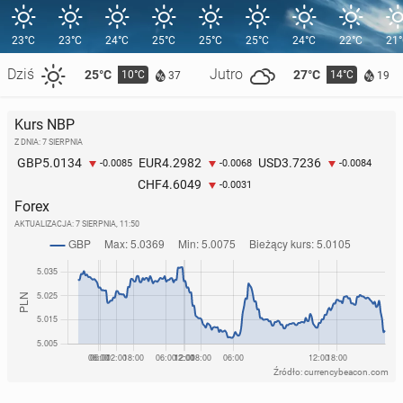
23°C
23°C
24°C
25°C
25°C
25°C
24°C
22°C
21
Dziś
Jutro
25°C
27°C
10°C
14°C
37
19
Kurs NBP
Z DNIA: 7 SIERPNIA
5.0134
4.2982
3.7236
GBP
EUR
USD
-0.0085
-0.0068
-0.0084
4.6049
CHF
-0.0031
Forex
AKTUALIZACJA:
7 SIERPNIA, 11:50
Źródło: currencybeacon.com