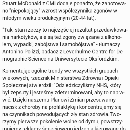
Stuart McDo­nald z CMI dodaje ponadto, że za­no­to­wa­
no "nie­po­ko­ją­cy" wzrost współ­czyn­ni­ka zgonów w
młodym wieku pro­duk­cyj­nym (20-44 lat).
"Taki stan rzeczy to naj­czę­ściej re­zul­tat przedaw­ko­wa­
nia nar­ko­ty­ków, ale są też zgony zwią­za­ne z al­ko­ho­
lem, wypadki, za­bój­stwa i sa­mo­bój­stwa" - tłu­ma­czy
An­to­ni­no Polizzi, badacz z Le­ver­hul­me Centre for De­
mo­gra­phic Science na Uni­wer­sy­te­cie Oks­fordz­kim.
Ko­men­tu­jąc ogólne trendy we wszyst­kich grupach
wie­ko­wych, rzecz­nik Mi­ni­ster­stwa Zdrowia i Opieki
Spo­łecz­nej stwier­dził: "Odzie­dzi­czy­li­śmy NHS, który
był zepsuty i je­ste­śmy zde­ter­mi­no­wa­ni, aby to na­pra­
wić. Dzięki naszemu Planowi Zmian prze­su­wa­my
nacisk z choroby na pro­fi­lak­ty­kę i kon­cen­tru­je­my się
na czyn­ni­kach po­wo­du­ją­cych zły stan zdrowia.Two­
rzy­my pierw­sze po­ko­le­nie wolne od dymu, po­wstrzy­
mu­je­my reklamy śmie­cio­we­go je­dze­nia kie­ro­wa­ne do