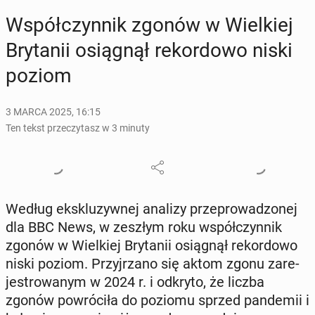
Współ­czyn­nik zgonów w Wiel­kiej
Bry­ta­nii osią­gnął re­kor­do­wo niski
poziom
3 MARCA 2025, 16:15
Ten tekst przeczytasz w 3 minuty
Według eks­klu­zyw­nej analizy prze­pro­wa­dzo­nej
dla BBC News, w zeszłym roku współ­czyn­nik
zgonów w Wiel­kiej Bry­ta­nii osią­gnął re­kor­do­wo
niski poziom. Przyj­rza­no się aktom zgonu za­re­
je­stro­wa­nym w 2024 r. i odkryto, że liczba
zgonów po­wró­ci­ła do poziomu sprzed pan­de­mii i