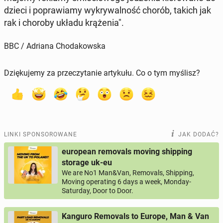
dzieci i po­pra­wia­my wy­kry­wal­ność chorób, takich jak
rak i choroby układu krą­że­nia".
BBC / Adriana Chodakowska
Dziękujemy za przeczytanie artykułu. Co o tym myślisz?
LINKI SPONSOROWANE
JAK DODAĆ?
european removals moving shipping
storage uk-eu
We are No1 Man&Van, Removals, Shipping,
Moving operating 6 days a week, Monday-
Saturday, Door to Door.
Kanguro Removals to Europe, Man & Van