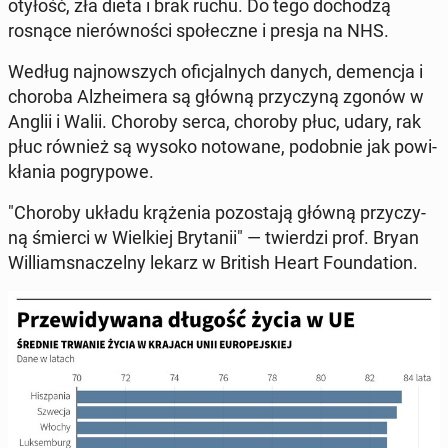
otyłość, zła dieta i brak ruchu. Do tego do­cho­dzą
rosnące nie­rów­no­ści spo­łecz­ne i presja na NHS.
Według naj­now­szych ofi­cjal­nych danych, de­men­cja i
choroba Al­zhe­ime­ra są główną przy­czy­ną zgonów w
Anglii i Walii. Choroby serca, choroby płuc, udary, rak
płuc również są wysoko no­to­wa­ne, po­dob­nie jak po­wi­
kła­nia po­gry­po­we.
"Choroby układu krą­że­nia po­zo­sta­ją główną przy­czy­
ną śmierci w Wiel­kiej Bry­ta­nii" — twier­dzi prof. Bryan
Wil­liam­sna­czel­ny lekarz w British Heart Fo­un­da­tion.