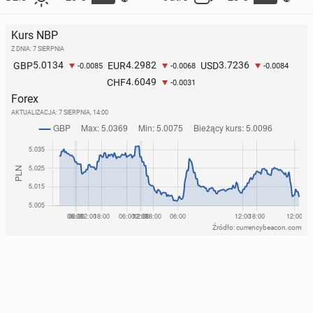
Kurs NBP
Z DNIA: 7 SIERPNIA
5.0134
4.2982
3.7236
GBP
EUR
USD
-0.0085
-0.0068
-0.0084
4.6049
CHF
-0.0031
Forex
AKTUALIZACJA:
7 SIERPNIA, 14:00
Źródło: currencybeacon.com