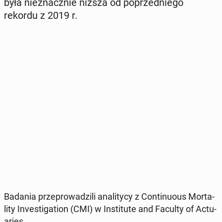
była nie­znacz­nie niższa od po­przed­nie­go
rekordu z 2019 r.
Badania prze­pro­wa­dzi­li ana­li­ty­cy z Con­ti­nu­ous Mor­ta­
li­ty In­ve­sti­ga­tion (CMI) w In­sti­tu­te and Faculty of Ac­tu­
aries.