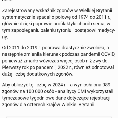
Za­re­je­stro­wa­ny wskaź­nik zgonów w Wiel­kiej Bry­ta­nii
sys­te­ma­tycz­nie spadał o połowę od 1974 do 2011 r.,
głównie dzięki po­pra­wie pro­fi­lak­ty­ki chorób serca, w
tym za­po­bie­ga­niu paleniu tytoniu i po­stę­po­wi me­dy­cy­
ny.
Od 2011 do 2019 r. poprawa dra­stycz­nie zwol­ni­ła, a
na­stęp­nie zmie­ni­ła kie­ru­nek podczas pan­de­mii COVID,
po­nie­waż zmarło wówczas więcej osób niż zwykle.
Pierw­szy rok po pan­de­mii, 2022 r., również od­no­to­wał
dużą liczbę do­dat­ko­wych zgonów.
Aby ob­li­czyć tę liczbę w 2024 r. - a wy­nio­sła ona 989
zgonów na 100 000 osób - ana­li­ty­cy CMI wy­ko­rzy­sta­li
tym­cza­so­we ty­go­dnio­we dane do­ty­czą­ce re­je­stra­cji
zgonów dla czte­rech krajów Wiel­kiej Bry­ta­nii.