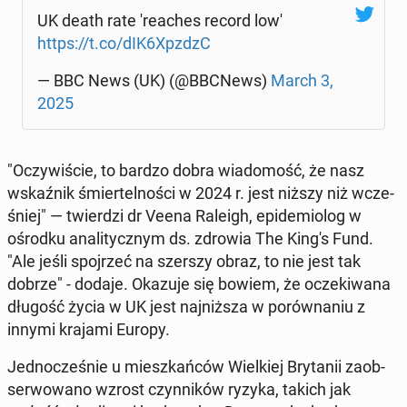
UK death rate 're­aches record low'
https://t.co/dIK6XpzdzC
— BBC News (UK) (@BBCNews)
March 3,
2025
"Oczy­wi­ście, to bardzo dobra wia­do­mość, że nasz
wskaź­nik śmier­tel­no­ści w 2024 r. jest niższy niż wcze­
śniej" — twier­dzi dr Veena Raleigh, epi­de­mio­log w
ośrodku ana­li­tycz­nym ds. zdrowia The King's Fund.
"Ale jeśli spoj­rzeć na szerszy obraz, to nie jest tak
dobrze" - dodaje. Okazuje się bowiem, że ocze­ki­wa­na
długość życia w UK jest naj­niż­sza w po­rów­na­niu z
innymi krajami Europy.
Jed­no­cze­śnie u miesz­kań­ców Wiel­kiej Bry­ta­nii za­ob­
ser­wo­wa­no wzrost czyn­ni­ków ryzyka, takich jak