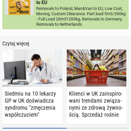
to EU
Removals to Poland, Man&Van to EU, Low Cost,
Moving, Custom Clearance. Part load 5m3/300kg
- Full Load 20m31200kg, Removals to Germany,
Removals to Netherlands
Czytaj więcej
Siedmiu na 10 lekarzy
Klienci w UK za­in­spi­ro­
GP w UK do­świad­cza
wa­ni tren­da­mi zwią­za­
syn­dro­mu "zmę­cze­nia
ny­mi ze zdrową żyw­no­
współ­czu­ciem"
ścią. Sprze­daż rośnie