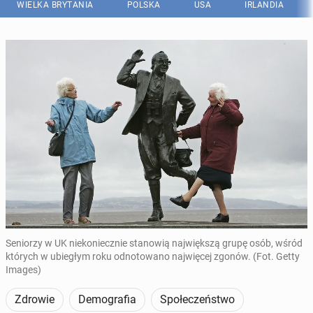
WIELKA BRYTANIA
POLSKA
USA
IRLANDIA
Seniorzy w UK niekoniecznie stanowią największą grupę osób, wśród
których w ubiegłym roku odnotowano najwięcej zgonów. (Fot. Getty
Images)
Zdrowie
Demografia
Społeczeństwo