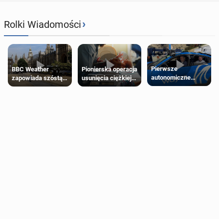
›
Rolki Wiadomości
Pierwsze
Pionierska operacja
BBC Weather
autonomiczne
usunięcia ciężkiej
zapowiada szóstą
Ubery pojawią się
wady wrodzonej
falę upałów w
w Londynie jeszcze
płodu w łonie matki
Londynie
tego lata