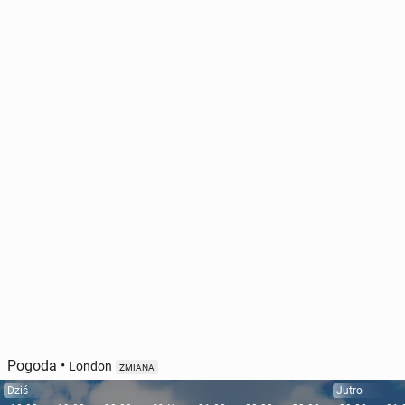
Pogoda
•
London
ZMIANA
Dziś
Jutro