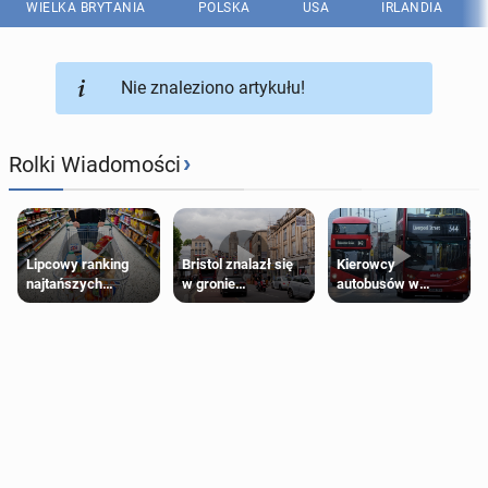
WIELKA BRYTANIA
POLSKA
USA
IRLANDIA
Nie znaleziono artykułu!
›
Rolki Wiadomości
Lipcowy ranking
Bristol znalazł się
Kierowcy
najtańszych
w gronie
autobusów w
supermarketów
najlepszych
Londynie
kierunków podróży
zapowiadają strajki
na świecie