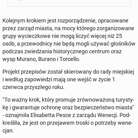
Ko­lej­nym krokiem jest roz­po­rzą­dze­nie, opra­co­wa­ne
przez zarząd miasta, na mocy którego zor­ga­ni­zo­wa­ne
grupy wy­ciecz­ko­we nie mogą liczyć więcej niż 25
osób, a prze­wod­ni­cy nie będą mogli używać gło­śni­ków
podczas zwie­dza­nia hi­sto­rycz­ne­go centrum oraz
wysp Murano, Burano i Tor­cel­lo.
Projekt prze­pi­sów został skie­ro­wa­ny do rady miej­skiej
i według za­po­wie­dzi mają one wejść w życie 1
czerwca przy­szłe­go roku.
"To ważny krok, który promuje zrów­no­wa­żo­ną tu­ry­sty­
kę i gwa­ran­tu­je ochronę oraz bez­pie­czeń­stwo miasta"
- oznaj­mi­ła Eli­sa­bet­ta Pesce z zarządu Wenecji. Pod­
kre­śli­ła, że jest on prze­ja­wem troski o po­trze­by we­ne­
cjan.