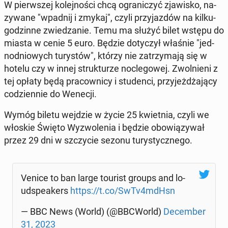
W pierw­szej ko­lej­no­ści chcą ogra­ni­czyć zja­wi­sko, na­
zy­wa­ne "wpadnij i zmykaj", czyli przy­jaz­dów na kil­ku­
go­dzin­ne zwie­dza­nie. Temu ma służyć bilet wstępu do
miasta w cenie 5 euro. Będzie do­ty­czył właśnie "jed­
no­dnio­wych tu­ry­stów", którzy nie za­trzy­ma­ją się w
hotelu czy w innej struk­tu­rze noc­le­go­wej. Zwol­nie­ni z
tej opłaty będą pra­cow­ni­cy i stu­den­ci, przy­jeż­dża­ją­cy
co­dzien­nie do Wenecji.
Wymóg biletu wejdzie w życie 25 kwiet­nia, czyli we
włoskie Święto Wy­zwo­le­nia i będzie obo­wią­zy­wał
przez 29 dni w szczy­cie sezonu tu­ry­stycz­ne­go.
Venice to ban large tourist groups and lo­
ud­spe­akers
https://t.co/SwTv4mdHsn
— BBC News (World) (@BBCWorld)
De­cem­ber
31, 2023