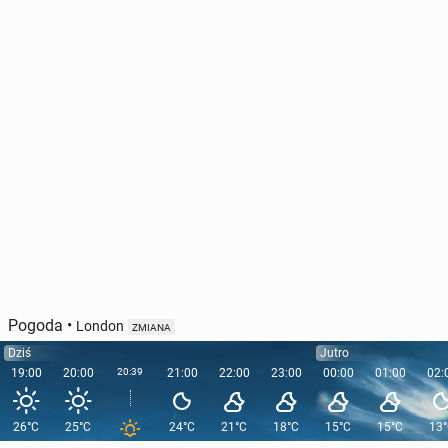
Pogoda
•
London
ZMIANA
Dziś
Jutro
19:00
20:00
20:39
21:00
22:00
23:00
00:00
01:00
02:
26°C
25°C
24°C
21°C
18°C
15°C
15°C
13