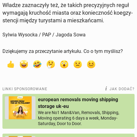
Władze za­zna­czy­ły też, że takich pre­cy­zyj­nych reguł
wy­ma­ga­ją kru­chość miasta oraz ko­niecz­ność ko­eg­zy­
sten­cji między tu­ry­sta­mi a miesz­kań­ca­mi.
Sylwia Wysocka / PAP / Jagoda Sowa
Dziękujemy za przeczytanie artykułu. Co o tym myślisz?
LINKI SPONSOROWANE
JAK DODAĆ?
european removals moving shipping
storage uk-eu
We are No1 Man&Van, Removals, Shipping,
Moving operating 6 days a week, Monday-
Saturday, Door to Door.