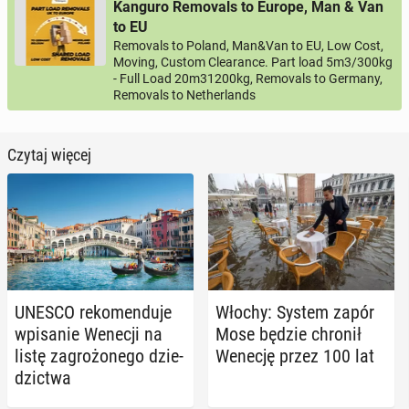
Kanguro Removals to Europe, Man & Van
to EU
Removals to Poland, Man&Van to EU, Low Cost,
Moving, Custom Clearance. Part load 5m3/300kg
- Full Load 20m31200kg, Removals to Germany,
Removals to Netherlands
Czytaj więcej
UNESCO re­ko­men­du­je
Włochy: System zapór
wpi­sa­nie Wenecji na
Mose będzie chronił
listę za­gro­żo­ne­go dzie­
Wenecję przez 100 lat
dzic­twa