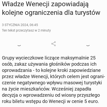
Władze Wenecji za­po­wia­da­ją
kolejne ogra­ni­cze­nia dla tu­ry­stów
3 STYCZNIA 2024, 06:45
Ten tekst przeczytasz w 2 minuty
Grupy wy­ciecz­ko­we liczące mak­sy­mal­nie 25
osób, zakaz uży­wa­nia gło­śni­ków podczas ich
opro­wa­dza­nia - to kolejne kroki za­po­wie­dzia­ne
przez władze Wenecji, których celem jest ogra­ni­
cze­nie ne­ga­tyw­ne­go wpływu masowej tu­ry­sty­ki
na życie miesz­kań­ców. Wcze­śniej zapadła
decyzja o wpro­wa­dze­niu od wiosny przy­szłe­go
roku biletu wstępu do Wenecji w cenie 5 euro.