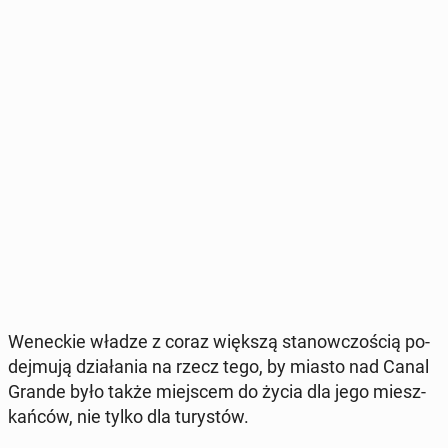
We­nec­kie władze z coraz większą sta­now­czo­ścią po­
dej­mu­ją dzia­ła­nia na rzecz tego, by miasto nad Canal
Grande było także miej­scem do życia dla jego miesz­
kań­ców, nie tylko dla tu­ry­stów.