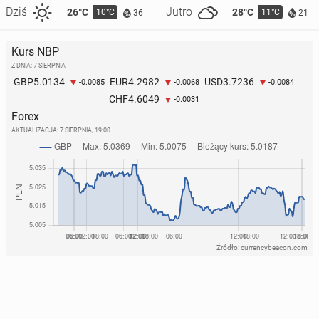
Dziś
Jutro
26°C
28°C
10°C
11°C
36
21
Kurs NBP
Z DNIA: 7 SIERPNIA
5.0134
4.2982
3.7236
GBP
EUR
USD
-0.0085
-0.0068
-0.0084
4.6049
CHF
-0.0031
Forex
AKTUALIZACJA:
7 SIERPNIA, 19:00
Źródło: currencybeacon.com