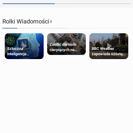
›
Rolki Wiadomości
Zasiłki dla osób
Sztuczna
BBC Weather
cierpiących na
inteligencja
zapowiada szóstą
schorzenia
próbowała oszukać
falę upałów w
psychiczne
człowieka
Londynie