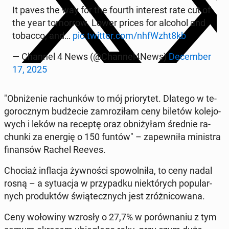
It paves the way for the fourth in­te­rest rate cut of
the year to­mor­row. Lower prices for alcohol and
tobacco, and…
pic.twitter.com/nhfWzht8kb
— Channel 4 News (@Channel4News)
De­cem­ber
17, 2025
"Ob­ni­że­nie ra­chun­ków to mój prio­ry­tet. Dlatego w te­
go­rocz­nym bu­dże­cie za­mro­zi­łam ceny biletów ko­le­jo­
wych i leków na receptę oraz ob­ni­ży­łam średnie ra­
chun­ki za energię o 150 funtów" – za­pew­ni­ła mi­ni­stra
fi­nan­sów Rachel Reeves.
Chociaż in­fla­cja żyw­no­ści spo­wol­ni­ła, to ceny nadal
rosną – a sy­tu­acja w przy­pad­ku nie­któ­rych po­pu­lar­
nych pro­duk­tów świą­tecz­nych jest zróż­ni­co­wa­na.
Ceny wo­ło­wi­ny wzrosły o 27,7% w po­rów­na­niu z tym