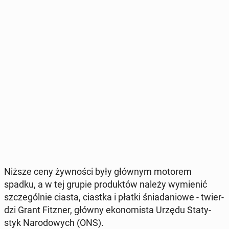
Niższe ceny żyw­no­ści były głównym motorem
spadku, a w tej grupie pro­duk­tów należy wy­mie­nić
szcze­gól­nie ciasta, ciastka i płatki śnia­da­nio­we - twier­
dzi Grant Fitzner, główny eko­no­mi­sta Urzędu Sta­ty­
styk Na­ro­do­wych (ONS).