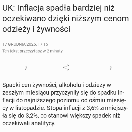
UK: In­fla­cja spadła bar­dziej niż
ocze­ki­wa­no dzięki niższym cenom
odzieży i żyw­no­ści
17 GRUDNIA 2025, 17:15
Ten tekst przeczytasz w 2 minuty
Spadki cen żyw­no­ści, al­ko­ho­lu i odzieży w
zeszłym mie­sią­cu przy­czy­ni­ły się do spadku in­
fla­cji do naj­niż­sze­go poziomu od ośmiu mie­się­
cy w li­sto­pa­dzie. Stopa in­fla­cji z 3,6% zmniej­szy­
ła się do 3,2%, co stanowi większy spadek niż
ocze­ki­wa­li ana­li­ty­cy.