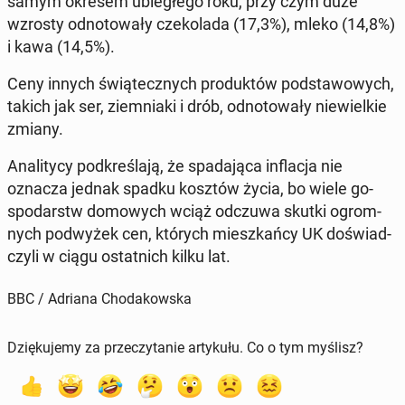
samym okresem ubie­głe­go roku, przy czym duże
wzrosty od­no­to­wa­ły cze­ko­la­da (17,3%), mleko (14,8%)
i kawa (14,5%).
Ceny innych świą­tecz­nych pro­duk­tów pod­sta­wo­wych,
takich jak ser, ziem­nia­ki i drób, od­no­to­wa­ły nie­wiel­kie
zmiany.
Ana­li­ty­cy pod­kre­śla­ją, że spa­da­ją­ca in­fla­cja nie
oznacza jednak spadku ​​kosz­tów życia, bo wiele go­
spo­darstw do­mo­wych wciąż odczuwa skutki ogrom­
nych pod­wy­żek cen, których miesz­kań­cy UK do­świad­
czy­li w ciągu ostat­nich kilku lat.
BBC / Adriana Chodakowska
Dziękujemy za przeczytanie artykułu. Co o tym myślisz?