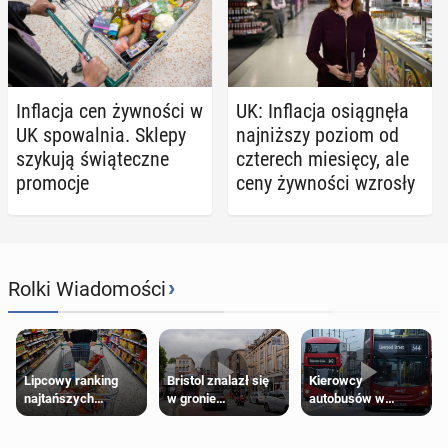
In­fla­cja cen żyw­no­ści w
UK: In­fla­cja osią­gnę­ła
UK spo­wal­nia. Sklepy
naj­niż­szy poziom od
szykują świą­tecz­ne
czte­rech mie­się­cy, ale
pro­mo­cje
ceny żyw­no­ści wzrosły
›
Rolki Wiadomości
Lipcowy ranking
Bristol znalazł się
Kierowcy
najtańszych
w gronie
autobusów w
supermarketów
najlepszych
Londynie
kierunków podróży
zapowiadają strajki