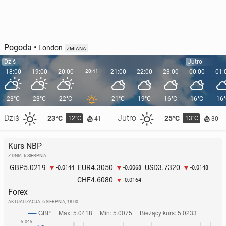
Pogoda
•
London
ZMIANA
Dziś
Jutro
18:00
19:00
20:00
20:41
21:00
22:00
23:00
00:00
01:
23°C
23°C
22°C
21°C
19°C
16°C
16°C
16
Dziś
Jutro
23°C
25°C
12°C
13°C
41
30
Kurs NBP
Z DNIA: 6 SIERPNIA
5.0219
4.3050
3.7320
GBP
EUR
USD
-0.0144
-0.0068
-0.0148
4.6080
CHF
-0.0164
Forex
AKTUALIZACJA:
6 SIERPNIA, 18:00