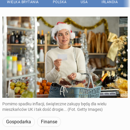
WIELKA BRYTANIA
POLSKA
USA
IRLANDIA
Pomimo spadku inflacji, świąteczne zakupy będą dla wielu
mieszkańców UK i tak dość drogie... (Fot. Getty Images)
Gospodarka
Finanse