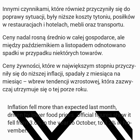
Innymi czyn­ni­ka­mi, które również przy­czy­ni­ły się do
poprawy sy­tu­acji, były niższe koszty tytoniu, po­sił­ków
w re­stau­ra­cjach i ho­te­lach, mebli oraz trans­por­tu.
Ceny nadal rosną średnio w całej go­spo­dar­ce, ale
między paź­dzier­ni­kiem a li­sto­pa­dem od­no­to­wa­no
spadki w przy­pad­ku nie­któ­rych towarów.
Ceny żyw­no­ści, które w naj­więk­szym stopniu przy­czy­
ni­ły się do niższej in­fla­cji, spadały z mie­sią­ca na
miesiąc – wbrew ten­den­cji wzro­sto­wej, która za­zwy­
czaj utrzy­mu­je się o tej porze roku.
In­fla­tion fell more than expec­ted last month,
driven by lower food prices. Of­fi­cial figures show it
fell from 3.6% in the year to October, to 3.2% in No­
vem­ber.