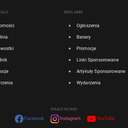
TALU
REKLAMA
omości
Ogłoszenia
lnia
Banery
awostki
Promocje
dnik
Linki Sponsorowane
ocje
Artykuły Sponsorowane
rzenia
Wydarzenia
DOŁĄCZ DO NAS:
Facebook
Instagram
YouTube