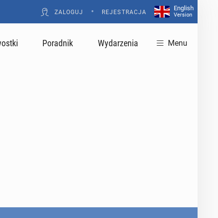
English
•
ZALOGUJ
REJESTRACJA
Version
ostki
Poradnik
Wydarzenia
Menu