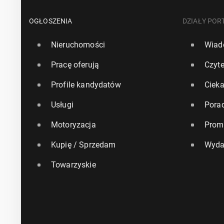
OGŁOSZENIA
DZIAŁY POR
Nieruchomości
Wiad
Pracę oferują
Czyte
Profile kandydatów
Ciek
Usługi
Pora
Motoryzacja
Prom
Kupię / Sprzedam
Wyda
Towarzyskie