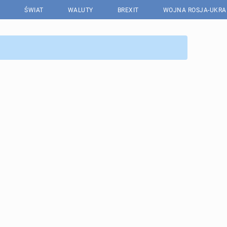
ŚWIAT
WALUTY
BREXIT
WOJNA ROSJA-UKRA