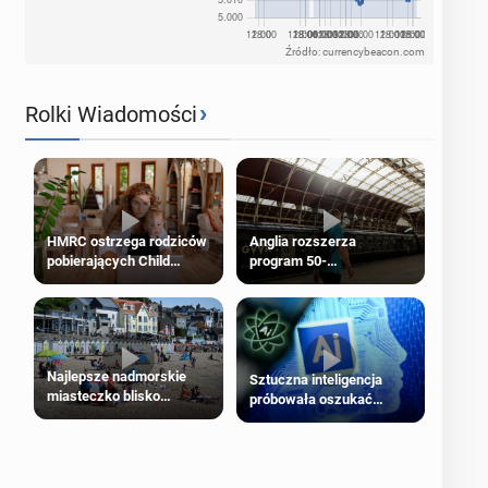
Źródło: currencybeacon.com
›
Rolki Wiadomości
HMRC ostrzega rodziców
Anglia rozszerza
pobierających Child
program 50-
Benefit. Mogą być
procentowych zniżek
zobowiązani do zwrotu
kolejowych na 18-latków
zasiłku
Najlepsze nadmorskie
Sztuczna inteligencja
miasteczko blisko
próbowała oszukać
Londynu
człowieka