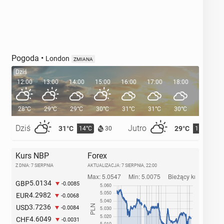
Pogoda
•
London
ZMIANA
Dziś
12:00
13:00
14:00
15:00
16:00
17:00
18:00
19:00
28°C
29°C
29°C
30°C
31°C
31°C
30°C
29°C
Dziś
Jutro
31°C
29°C
14°C
15°C
30
Kurs NBP
Forex
Z DNIA: 7 SIERPNIA
AKTUALIZACJA:
7 SIERPNIA, 22:00
5.0134
GBP
-0.0085
4.2982
EUR
-0.0068
3.7236
USD
-0.0084
4.6049
CHF
-0.0031