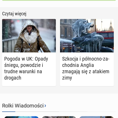
Czytaj więcej
Pogoda w UK: Opady
Szkocja i pół­noc­no-za­
śniegu, po­wo­dzie i
chod­nia Anglia
trudne warunki na
zmagają się z atakiem
drogach
zimy
›
Rolki Wiadomości