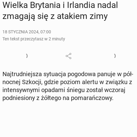
Wielka Bry­ta­nia i Ir­lan­dia nadal
zmagają się z atakiem zimy
18 STYCZNIA 2024, 07:00
Ten tekst przeczytasz w 2 minuty
Naj­trud­niej­sza sy­tu­acja po­go­do­wa panuje w pół­
noc­nej Szkocji, gdzie poziom alertu w związku z
in­ten­syw­ny­mi opadami śniegu został wczoraj
pod­nie­sio­ny z żółtego na po­ma­rań­czo­wy.