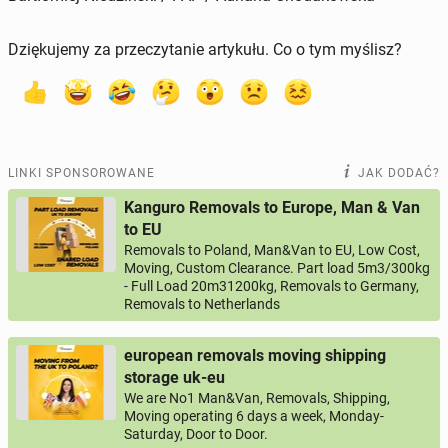
Dziękujemy za przeczytanie artykułu. Co o tym myślisz?
LINKI SPONSOROWANE
JAK DODAĆ?
Kanguro Removals to Europe, Man & Van
to EU
Removals to Poland, Man&Van to EU, Low Cost,
Moving, Custom Clearance. Part load 5m3/300kg
- Full Load 20m31200kg, Removals to Germany,
Removals to Netherlands
european removals moving shipping
storage uk-eu
We are No1 Man&Van, Removals, Shipping,
Moving operating 6 days a week, Monday-
Saturday, Door to Door.