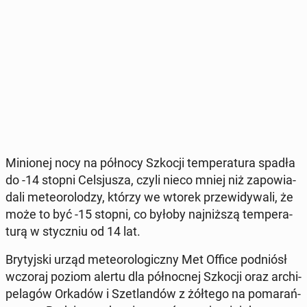
Mi­nio­nej nocy na północy Szkocji tem­pe­ra­tu­ra spadła
do -14 stopni Cel­sju­sza, czyli nieco mniej niż za­po­wia­
da­li me­te­oro­lo­dzy, którzy we wtorek prze­wi­dy­wa­li, że
może to być -15 stopni, co byłoby naj­niż­szą tem­pe­ra­
tu­rą w stycz­niu od 14 lat.
Bry­tyj­ski urząd me­te­oro­lo­gicz­ny Met Office pod­niósł
wczoraj poziom alertu dla pół­noc­nej Szkocji oraz ar­chi­
pe­la­gów Orkadów i Sze­tlan­dów z żółtego na po­ma­rań­