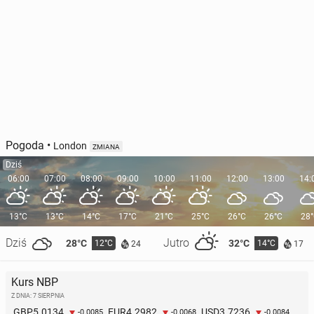
Pogoda
•
London
ZMIANA
Dziś
06:00
07:00
08:00
09:00
10:00
11:00
12:00
13:00
14:
13°C
13°C
14°C
17°C
21°C
25°C
26°C
26°C
28
Dziś
Jutro
28°C
32°C
12°C
14°C
24
17
Kurs NBP
Z DNIA: 7 SIERPNIA
5.0134
4.2982
3.7236
GBP
EUR
USD
-0.0085
-0.0068
-0.0084