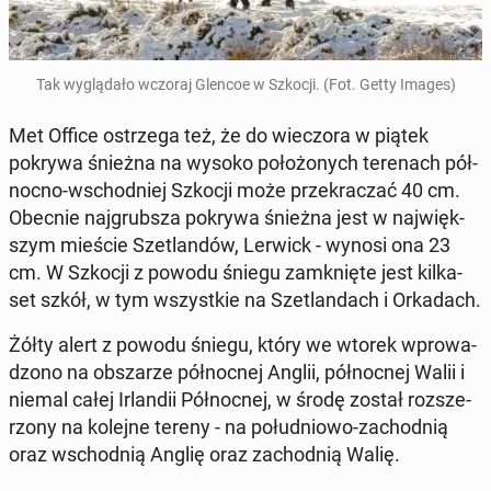
Tak wy­glą­da­ło wczoraj Glencoe w Szkocji. (Fot. Getty Images)
Met Office ostrze­ga też, że do wie­czo­ra w piątek
pokrywa śnieżna na wysoko po­ło­żo­nych te­re­nach pół­
noc­no-wschod­niej Szkocji może prze­kra­czać 40 cm.
Obecnie naj­grub­sza pokrywa śnieżna jest w naj­więk­
szym mieście Sze­tlan­dów, Lerwick - wynosi ona 23
cm. W Szkocji z powodu śniegu za­mknię­te jest kil­ka­
set szkół, w tym wszyst­kie na Sze­tlan­dach i Or­ka­dach.
Żółty alert z powodu śniegu, który we wtorek wpro­wa­
dzo­no na ob­sza­rze pół­noc­nej Anglii, pół­noc­nej Walii i
niemal całej Ir­lan­dii Pół­noc­nej, w środę został roz­sze­
rzo­ny na kolejne tereny - na po­łu­dnio­wo-za­chod­nią
oraz wschod­nią Anglię oraz za­chod­nią Walię.