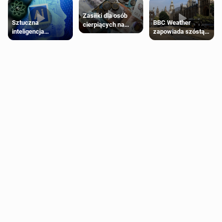
Zasiłki dla osób
Sztuczna
BBC Weather
cierpiących na
inteligencja
zapowiada szóstą
schorzenia
próbowała oszukać
falę upałów w
psychiczne
człowieka
Londynie