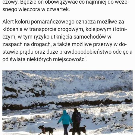
czo­wy. Będzie on obo­wią­zy­wać co naj­mniej do wcze­
sne­go wie­czo­ra w czwar­tek.
Alert koloru po­ma­rań­czo­we­go oznacza możliwe za­
kłó­ce­nia w trans­por­cie dro­go­wym, ko­le­jo­wym i lot­ni­
czym, w tym ryzyko utknię­cia sa­mo­cho­dów w
zaspach na drogach, a także możliwe przerwy w do­
sta­wie prądu oraz duże praw­do­po­do­bień­stwo od­cię­cia
od świata nie­któ­rych miej­sco­wo­ści.