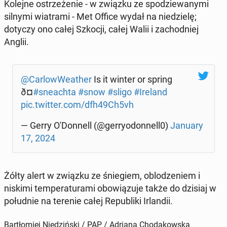
Kolejne ostrze­że­nie - w związku ze spo­dzie­wa­ny­mi
silnymi wia­tra­mi - Met Office wydał na nie­dzie­lę;
dotyczy ono całej Szkocji, całej Walii i za­chod­niej
Anglii.
@Car­low­We­ather
Is it winter or spring
ð¤
#sne­ach­ta
#snow
#sligo
#Ireland
pic.twitter.com/dfh49Ch5vh
— Gerry O'Don­nell (@ger­ry­odon­nell0)
January
17, 2024
Żółty alert w związku ze śnie­giem, ob­lo­dze­niem i
niskimi tem­pe­ra­tu­ra­mi obo­wią­zu­je także do dzisiaj w
po­łu­dnie na terenie całej Re­pu­bli­ki Ir­lan­dii.
Bartłomiej Niedziński / PAP / Adriana Chodakowska