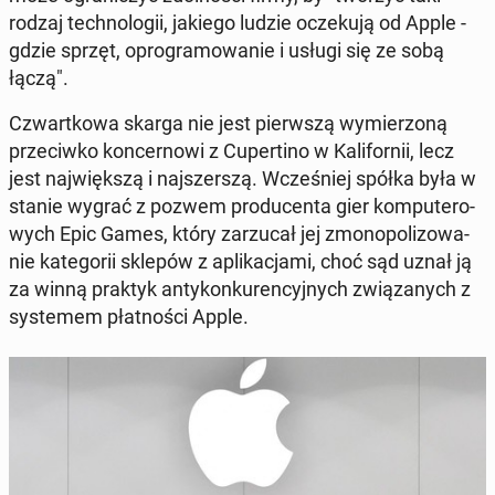
rodzaj tech­no­lo­gii, jakiego ludzie ocze­ku­ją od Apple -
gdzie sprzęt, opro­gra­mo­wa­nie i usługi się ze sobą
łączą".
Czwart­ko­wa skarga nie jest pierw­szą wy­mie­rzo­ną
prze­ciw­ko kon­cer­no­wi z Cu­per­ti­no w Ka­li­for­nii, lecz
jest naj­więk­szą i naj­szer­szą. Wcze­śniej spółka była w
stanie wygrać z pozwem pro­du­cen­ta gier kom­pu­te­ro­
wych Epic Games, który za­rzu­cał jej zmo­no­po­li­zo­wa­
nie ka­te­go­rii sklepów z apli­ka­cja­mi, choć sąd uznał ją
za winną praktyk an­ty­kon­ku­ren­cyj­nych zwią­za­nych z
sys­te­mem płat­no­ści Apple.