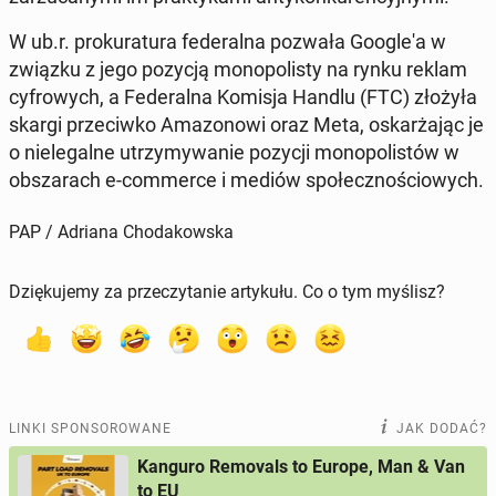
W ub.r. pro­ku­ra­tu­ra fe­de­ral­na pozwała Go­ogle­'a w
związku z jego pozycją mo­no­po­li­sty na rynku reklam
cy­fro­wych, a Fe­de­ral­na Komisja Handlu (FTC) złożyła
skargi prze­ciw­ko Ama­zo­no­wi oraz Meta, oskar­ża­jąc je
o nie­le­gal­ne utrzy­my­wa­nie pozycji mo­no­po­li­stów w
ob­sza­rach e-com­mer­ce i mediów spo­łecz­no­ścio­wych.
PAP / Adriana Chodakowska
Dziękujemy za przeczytanie artykułu. Co o tym myślisz?
LINKI SPONSOROWANE
JAK DODAĆ?
Kanguro Removals to Europe, Man & Van
to EU