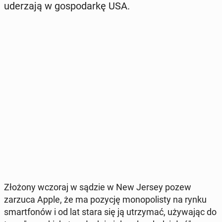
ude­rza­ją w go­spo­dar­kę USA.
Złożony wczoraj w sądzie w New Jersey pozew
zarzuca Apple, że ma pozycję mo­no­po­li­sty na rynku
smart­fo­nów i od lat stara się ją utrzy­mać, uży­wa­jąc do