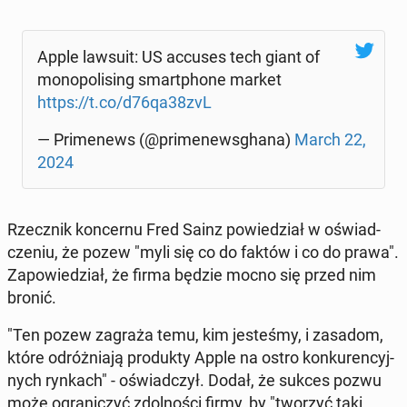
Apple lawsuit: US accuses tech giant of
mo­no­po­li­sing smart­pho­ne market
https://t.co/d76qa38zvL
— Pri­me­news (@pri­me­news­gha­na)
March 22,
2024
Rzecz­nik kon­cer­nu Fred Sainz po­wie­dział w oświad­
cze­niu, że pozew "myli się co do faktów i co do prawa".
Za­po­wie­dział, że firma będzie mocno się przed nim
bronić.
"Ten pozew zagraża temu, kim je­ste­śmy, i zasadom,
które od­róż­nia­ją pro­duk­ty Apple na ostro kon­ku­ren­cyj­
nych rynkach" - oświad­czył. Dodał, że sukces pozwu
może ogra­ni­czyć zdol­no­ści firmy, by "tworzyć taki