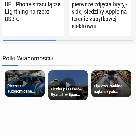
UE. iPhone straci łącze
pierw­sze zdjęcia bry­tyj­
Li­ght­ning na rzecz
skiej sie­dzi­by Apple na
USB-C
terenie za­byt­ko­wej
elek­trow­ni
›
Rolki Wiadomości
Pierwsze
Lipcowy ranking
Liczba pasażerów
autonomiczne
najtańszych
Ryanair w lipcu
Ubery pojawią się
supermarketów
pobiła rekord
w Londynie jeszcze
tego lata