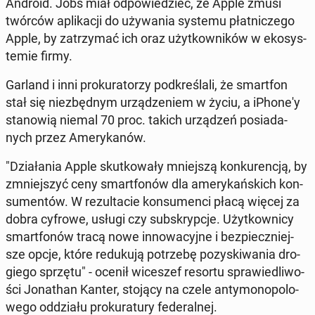
Android. Jobs miał od­po­wie­dzieć, że Apple zmusi
twórców apli­ka­cji do uży­wa­nia systemu płat­ni­cze­go
Apple, by za­trzy­mać ich oraz użyt­kow­ni­ków w eko­sys­
te­mie firmy.
Garland i inni pro­ku­ra­to­rzy pod­kre­śla­li, że smart­fon
stał się nie­zbęd­nym urzą­dze­niem w życiu, a iPho­ne­'y
sta­no­wią niemal 70 proc. takich urzą­dzeń po­sia­da­
nych przez Ame­ry­ka­nów.
"Dzia­ła­nia Apple skut­ko­wa­ły mniej­szą kon­ku­ren­cją, by
zmniej­szyć ceny smart­fo­nów dla ame­ry­kań­skich kon­
su­men­tów. W re­zul­ta­cie kon­su­men­ci płacą więcej za
dobra cyfrowe, usługi czy sub­skryp­cje. Użyt­kow­ni­cy
smart­fo­nów tracą nowe in­no­wa­cyj­ne i bez­piecz­niej­
sze opcje, które re­du­ku­ją po­trze­bę po­zy­ski­wa­nia dro­
gie­go sprzętu" - ocenił wi­ce­szef resortu spra­wie­dli­wo­
ści Jo­na­than Kanter, stojący na czele an­ty­mo­no­po­lo­
we­go od­dzia­łu pro­ku­ra­tu­ry fe­de­ral­nej.