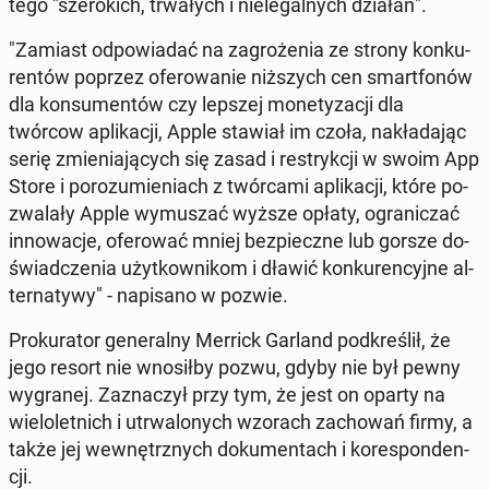
tego "sze­ro­kich, trwa­łych i nie­le­gal­nych działań".
"Zamiast od­po­wia­dać na za­gro­że­nia ze strony kon­ku­
ren­tów poprzez ofe­ro­wa­nie niż­szych cen smart­fo­nów
dla kon­su­men­tów czy lepszej mo­ne­ty­za­cji dla
twórcow apli­ka­cji, Apple stawiał im czoła, na­kła­da­jąc
serię zmie­nia­ją­cych się zasad i re­stryk­cji w swoim App
Store i po­ro­zu­mie­niach z twór­ca­mi apli­ka­cji, które po­
zwa­la­ły Apple wy­mu­szać wyższe opłaty, ogra­ni­czać
in­no­wa­cje, ofe­ro­wać mniej bez­piecz­ne lub gorsze do­
świad­cze­nia użyt­kow­ni­kom i dławić kon­ku­ren­cyj­ne al­
ter­na­ty­wy" - na­pi­sa­no w pozwie.
Pro­ku­ra­tor ge­ne­ral­ny Merrick Garland pod­kre­ślił, że
jego resort nie wno­sił­by pozwu, gdyby nie był pewny
wy­gra­nej. Za­zna­czył przy tym, że jest on oparty na
wie­lo­let­nich i utrwa­lo­nych wzorach za­cho­wań firmy, a
także jej we­wnętrz­nych do­ku­men­tach i ko­re­spon­den­
cji.