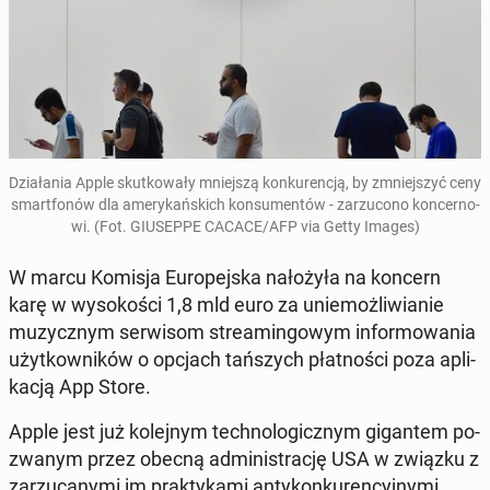
Dzia­ła­nia Apple skut­ko­wa­ły mniej­szą kon­ku­ren­cją, by zmniej­szyć ceny
smart­fo­nów dla ame­ry­kań­skich kon­su­men­tów - za­rzu­co­no kon­cer­no­
wi. (Fot. GIU­SEP­PE CACACE/AFP via Getty Images)
W marcu Komisja Eu­ro­pej­ska na­ło­ży­ła na koncern
karę w wy­so­ko­ści 1,8 mld euro za unie­moż­li­wia­nie
mu­zycz­nym ser­wi­som stre­amin­go­wym in­for­mo­wa­nia
użyt­kow­ni­ków o opcjach tań­szych płat­no­ści poza apli­
ka­cją App Store.
Apple jest już ko­lej­nym tech­no­lo­gicz­nym gi­gan­tem po­
zwa­nym przez obecną ad­mi­ni­stra­cję USA w związku z
za­rzu­ca­ny­mi im prak­ty­ka­mi an­ty­kon­ku­ren­cyj­ny­mi.