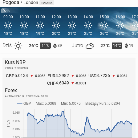
Pogoda
•
London
ZMIANA
Dziś
09:00
10:00
11:00
12:00
13:00
14:00
15:00
16:00
17:
18°C
18°C
19°C
20°C
21°C
25°C
26°C
26°C
25
Dziś
Jutro
26°C
27°C
11°C
14°C
39
19
Kurs NBP
Z DNIA: 7 SIERPNIA
5.0134
4.2982
3.7236
GBP
EUR
USD
-0.0085
-0.0068
-0.0084
4.6049
CHF
-0.0031
Forex
AKTUALIZACJA:
7 SIERPNIA, 08:30