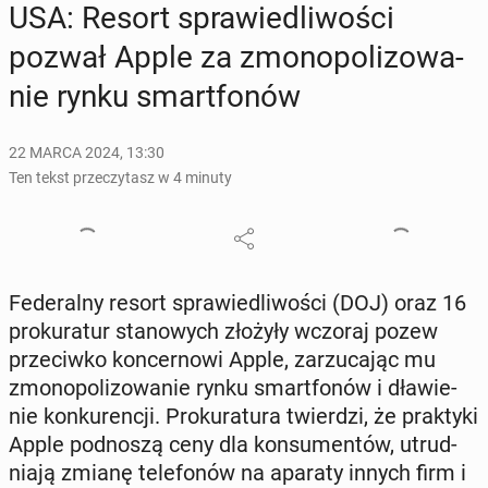
USA: Resort spra­wie­dli­wo­ści
pozwał Apple za zmo­no­po­li­zo­wa­
nie rynku smart­fo­nów
22 MARCA 2024, 13:30
Ten tekst przeczytasz w 4 minuty
Fe­de­ral­ny resort spra­wie­dli­wo­ści (DOJ) oraz 16
pro­ku­ra­tur sta­no­wych złożyły wczoraj pozew
prze­ciw­ko kon­cer­no­wi Apple, za­rzu­ca­jąc mu
zmo­no­po­li­zo­wa­nie rynku smart­fo­nów i dła­wie­
nie kon­ku­ren­cji. Pro­ku­ra­tu­ra twier­dzi, że prak­ty­ki
Apple pod­no­szą ceny dla kon­su­men­tów, utrud­
nia­ją zmianę te­le­fo­nów na aparaty innych firm i