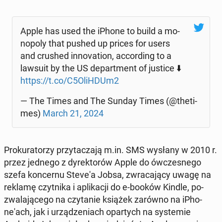
Apple has used the iPhone to build a mo­
no­po­ly that pushed up prices for users
and crushed in­no­va­tion, ac­cor­ding to a
lawsuit by the US de­part­ment of justice ⬇️
https://t.co/C5OliHDUm2
— The Times and The Sunday Times (@the­ti­
mes)
March 21, 2024
Pro­ku­ra­to­rzy przy­ta­cza­ją m.in. SMS wysłany w 2010 r.
przez jednego z dy­rek­to­rów Apple do ów­cze­sne­go
szefa kon­cer­nu Steve'a Jobsa, zwra­ca­ją­cy uwagę na
reklamę czyt­ni­ka i apli­ka­cji do e-booków Kindle, po­
zwa­la­ją­ce­go na czy­ta­nie książek zarówno na iPho­
ne­'ach, jak i urzą­dze­niach opar­tych na sys­te­mie