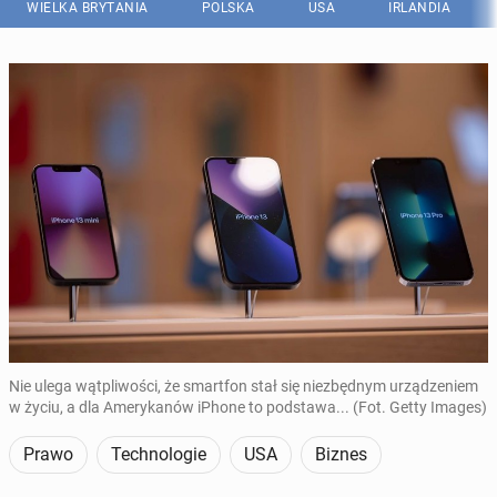
WIELKA BRYTANIA
POLSKA
USA
IRLANDIA
Nie ulega wątpliwości, że smartfon stał się niezbędnym urządzeniem
w życiu, a dla Amerykanów iPhone to podstawa... (Fot. Getty Images)
Prawo
Technologie
USA
Biznes