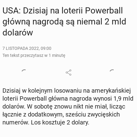
USA: Dzisiaj na loterii Po­wer­ball
główną nagrodą są niemal 2 mld
dolarów
7 LISTOPADA 2022, 09:00
Ten tekst przeczytasz w 1 minutę
Dzisiaj w ko­lej­nym lo­so­wa­niu na ame­ry­kań­skiej
loterii Po­wer­ball główna nagroda wynosi 1,9 mld
dolarów. W sobotę znowu nikt nie miał, licząc
łącznie z do­dat­ko­wym, sześciu zwy­cię­skich
numerów. Los kosz­tu­je 2 dolary.