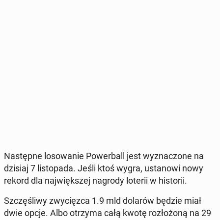
Na­stęp­ne lo­so­wa­nie Po­wer­ball jest wy­zna­czo­ne na
dzisiaj 7 li­sto­pa­da. Jeśli ktoś wygra, usta­no­wi nowy
rekord dla naj­więk­szej nagrody loterii w hi­sto­rii.
Szczę­śli­wy zwy­cięz­ca 1.9 mld dolarów będzie miał
dwie opcje. Albo otrzyma całą kwotę roz­ło­żo­ną na 29