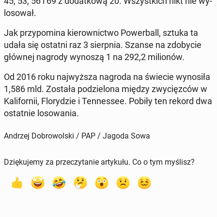
45, 53, 56 i 69 z do­dat­ko­wą 20. Wszyst­kich nikt nie wy­
lo­so­wał.
Jak przy­po­mi­na kie­row­nic­two Po­wer­ball, sztuka ta
udała się ostatni raz 3 sierp­nia. Szanse na zdo­by­cie
głównej nagrody wynoszą 1 na 292,2 mi­lio­nów.
Od 2016 roku naj­wyż­sza nagroda na świecie wy­no­si­ła
1,586 mld. Została po­dzie­lo­na między zwy­cięz­ców w
Ka­li­for­nii, Flo­ry­dzie i Ten­nes­see. Pobiły ten rekord dwa
ostat­nie lo­so­wa­nia.
Andrzej Dobrowolski / PAP / Jagoda Sowa
Dziękujemy za przeczytanie artykułu. Co o tym myślisz?