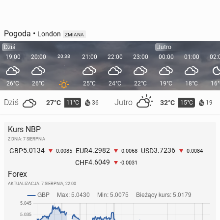
Pogoda
•
London
ZMIANA
Dziś
Jutro
19:00
20:00
20:38
21:00
22:00
23:00
00:00
01:00
02:
26°C
26°C
25°C
24°C
22°C
19°C
18°C
16
Dziś
Jutro
27°C
32°C
11°C
15°C
36
19
Kurs NBP
Z DNIA: 7 SIERPNIA
5.0134
4.2982
3.7236
GBP
EUR
USD
-0.0085
-0.0068
-0.0084
4.6049
CHF
-0.0031
Forex
AKTUALIZACJA:
7 SIERPNIA, 22:00