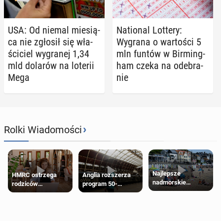
USA: Od niemal mie­sią­
Na­tio­nal Lottery:
ca nie zgłosił się wła­
Wygrana o war­to­ści 5
ści­ciel wy­gra­nej 1,34
mln funtów w Bir­ming­
mld dolarów na loterii
ham czeka na ode­bra­
Mega
nie
›
Rolki Wiadomości
Najlepsze
HMRC ostrzega
Anglia rozszerza
nadmorskie
rodziców
program 50-
miasteczko blisko
pobierających Child
procentowych
Londynu
Benefit. Mogą być
zniżek kolejowych
zobowiązani do
na 18-latków
zwrotu zasiłku