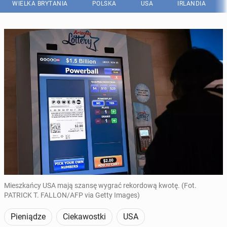
WIELKA BRYTANIA
POLSKA
USA
IRLANDIA
Mieszkańcy USA mają szansę wygrać rekordową kwotę. (Fot.
PATRICK T. FALLON/AFP via Getty Images)
Pieniądze
Ciekawostki
USA