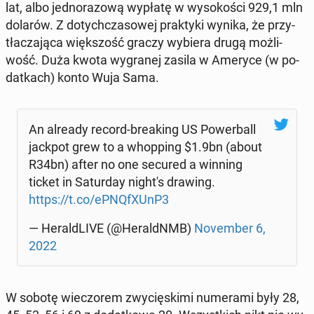
lat, albo jed­no­ra­zo­wą wypłatę w wy­so­ko­ści 929,1 mln
dolarów. Z do­tych­cza­so­wej prak­ty­ki wynika, że przy­
tła­cza­ją­ca więk­szość graczy wybiera drugą moż­li­
wość. Duża kwota wy­gra­nej zasila w Ameryce (w po­
dat­kach) konto Wuja Sama.
An already record-bre­aking US Po­wer­ball
jackpot grew to a whop­ping $1.9bn (about
R34bn) after no one secured a winning
ticket in Sa­tur­day night's drawing.
https://t.co/eP­NQfXUnP3
— He­ral­dLI­VE (@He­raldNMB)
No­vem­ber 6,
2022
W sobotę wie­czo­rem zwy­cię­ski­mi nu­me­ra­mi były 28,