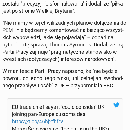
została "pre­cy­zyj­nie sfor­mu­ło­wa­na" i dodał, że "piłka
jest po stronie Wiel­kiej Bry­ta­nii".
"Nie mamy w tej chwili żadnych planów do­łą­cze­nia do
PEM i nie bę­dzie­my ko­men­to­wać na bieżąco wszyst­
kich wy­po­wie­dzi, jakie się po­ja­wia­ją" – odparł na
pytanie o tę sprawę Thomas-Symonds. Dodał, że rząd
Partii Pracy zajmuje "prag­ma­tycz­ne sta­no­wi­sko w
kwe­stiach (do­ty­czą­cych) in­te­re­sów na­ro­do­wych".
W ma­ni­fe­ście Partii Pracy na­pi­sa­no, że "nie będzie
powrotu do jed­no­li­te­go rynku, unii celnej ani swo­bod­
ne­go prze­pły­wu osób" z UE – przy­po­mnia­ła BBC.
EU trade chief says it ‘could con­si­der’ UK
joining pan-Europe customs deal
https://t.co/46hj2fhfrV
Maroš Še­fčo­vič says ‘the ball is in the UK’s