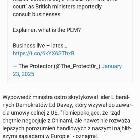
court’ as British mi­ni­sters re­por­te­dly
consult bu­si­nesses
Expla­iner: what is the PEM?
Bu­si­ness live – lates…
https://t.co/6kYX6SThxB
— The Pro­tec­tor (@The_Protect0r_)
January
23, 2025
Wy­po­wiedź mi­ni­stra ostro skry­ty­ko­wał lider Li­be­ral­
nych De­mo­kra­tów Ed Davey, który wzywał do za­war­
cia umowy celnej z UE. "To nie­po­ko­ją­ce, że rząd
chętnie ne­go­cju­je z Chinami, ale nawet nie rozważa
lep­szych po­ro­zu­mień han­dlo­wych z naszymi naj­bliż­
szy­mi są­sia­da­mi w Europie" - oznaj­mił.