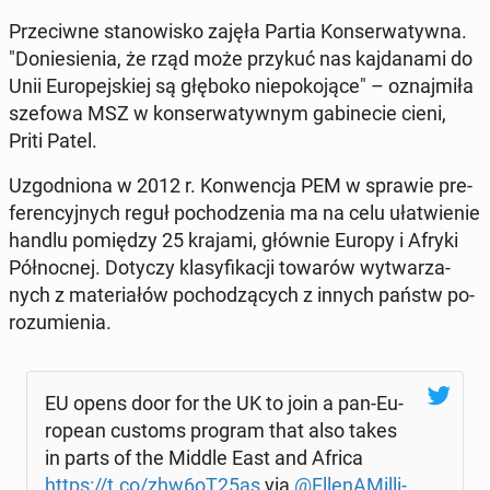
Prze­ciw­ne sta­no­wi­sko zajęła Partia Kon­ser­wa­tyw­na.
"Do­nie­sie­nia, że rząd może przykuć nas kaj­da­na­mi do
Unii Eu­ro­pej­skiej są głęboko nie­po­ko­ją­ce" – oznaj­mi­ła
szefowa MSZ w kon­ser­wa­tyw­nym ga­bi­ne­cie cieni,
Priti Patel.
Uzgod­nio­na w 2012 r. Kon­wen­cja PEM w sprawie pre­
fe­ren­cyj­nych reguł po­cho­dze­nia ma na celu uła­twie­nie
handlu po­mię­dzy 25 krajami, głównie Europy i Afryki
Pół­noc­nej. Dotyczy kla­sy­fi­ka­cji towarów wy­twa­rza­
nych z ma­te­ria­łów po­cho­dzą­cych z innych państw po­
ro­zu­mie­nia.
EU opens door for the UK to join a pan-Eu­
ro­pe­an customs program that also takes
in parts of the Middle East and Africa
https://t.co/zhw6oT25as
via
@El­le­nA­Mil­li­