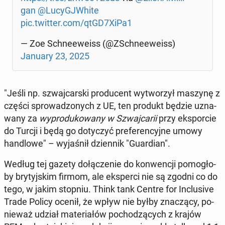
gan
@Lu­cy­GJ­Whi­te
pic.twitter.com/qtGD7XiPa1
— Zoe Schne­ewe­iss (@ZSch­ne­ewe­iss)
January 23, 2025
"Jeśli np. szwaj­car­ski pro­du­cent wy­two­rzył maszynę z
części spro­wa­dzo­nych z UE, ten produkt będzie uzna­
wa­ny za
wy­pro­du­ko­wa­ny w Szwaj­ca­rii
przy eks­por­cie
do Turcji i będą go do­ty­czyć pre­fe­ren­cyj­ne umowy
han­dlo­we" – wy­ja­śnił dzien­nik "Gu­ar­dian".
Według tej gazety do­łą­cze­nie do kon­wen­cji po­mo­gło­
by bry­tyj­skim firmom, ale eks­per­ci nie są zgodni co do
tego, w jakim stopniu. Think tank Centre for In­c­lu­si­ve
Trade Policy ocenił, że wpływ nie byłby zna­czą­cy, po­
nie­waż udział ma­te­ria­łów po­cho­dzą­cych z krajów