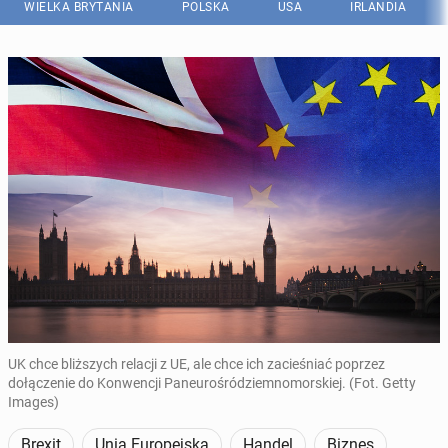
WIELKA BRYTANIA
POLSKA
USA
IRLANDIA
UK chce bliższych relacji z UE, ale chce ich zacieśniać poprzez
dołączenie do Konwencji Paneurośródziemnomorskiej. (Fot. Getty
Images)
Brexit
Unia Europejska
Handel
Biznes