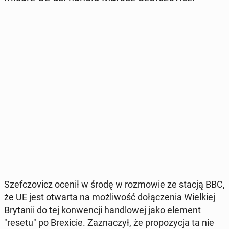
Szef­czo­vicz ocenił w środę w roz­mo­wie ze stacją BBC,
że UE jest otwarta na moż­li­wość do­łą­cze­nia Wiel­kiej
Bry­ta­nii do tej kon­wen­cji han­dlo­wej jako element
"resetu" po Bre­xi­cie. Za­zna­czył, że pro­po­zy­cja ta nie