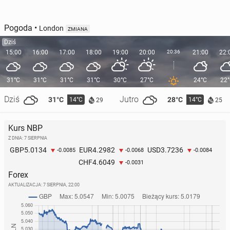
Pogoda
•
London
ZMIANA
Dziś
15:00
16:00
17:00
18:00
19:00
20:00
20:36
21:00
22:
31°C
31°C
31°C
31°C
30°C
27°C
24°C
22
Dziś
Jutro
31°C
28°C
14°C
14°C
29
25
Kurs NBP
Z DNIA: 7 SIERPNIA
5.0134
4.2982
3.7236
GBP
EUR
USD
-0.0085
-0.0068
-0.0084
4.6049
CHF
-0.0031
Forex
AKTUALIZACJA:
7 SIERPNIA, 22:00