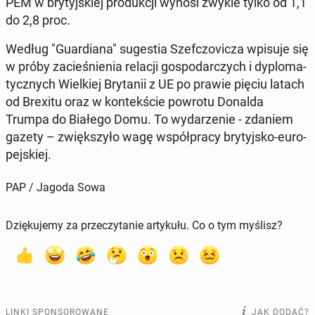
PEM w bry­tyj­skiej pro­duk­cji wynosi zwykle tylko od 1,1
do 2,8 proc.
Według "Gu­ar­dia­na" su­ge­stia Szef­czo­vi­cza wpisuje się
w próby za­cie­śnie­nia relacji go­spo­dar­czych i dy­plo­ma­
tycz­nych Wiel­kiej Bry­ta­nii z UE po prawie pięciu latach
od Brexitu oraz w kon­tek­ście powrotu Donalda
Trumpa do Białego Domu. To wy­da­rze­nie - zdaniem
gazety – zwięk­szy­ło wagę współ­pra­cy bry­tyj­sko-eu­ro­
pej­skiej.
PAP / Jagoda Sowa
Dziękujemy za przeczytanie artykułu. Co o tym myślisz?
LINKI SPONSOROWANE
JAK DODAĆ?