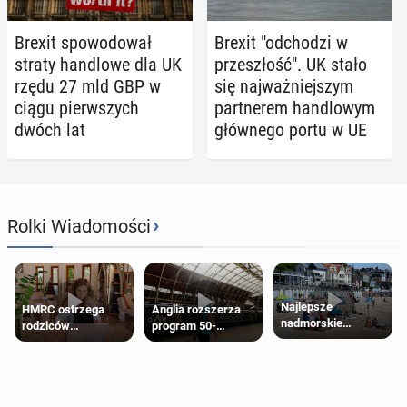
Brexit spo­wo­do­wał
Brexit "od­cho­dzi w
straty han­dlo­we dla UK
prze­szłość". UK stało
rzędu 27 mld GBP w
się naj­waż­niej­szym
ciągu pierw­szych
part­ne­rem han­dlo­wym
dwóch lat
głów­ne­go portu w UE
›
Rolki Wiadomości
Najlepsze
HMRC ostrzega
Anglia rozszerza
nadmorskie
rodziców
program 50-
miasteczko blisko
pobierających Child
procentowych
Londynu
Benefit. Mogą być
zniżek kolejowych
zobowiązani do
na 18-latków
zwrotu zasiłku