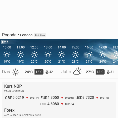
Pogoda
•
London
ZMIANA
Dziś
10:00
11:00
12:00
13:00
14:00
15:00
16:00
17:00
18:
19°C
19°C
20°C
20°C
21°C
23°C
24°C
24°C
24
Dziś
Jutro
24°C
27°C
12°C
13°C
42
31
Kurs NBP
Z DNIA: 6 SIERPNIA
5.0219
4.3050
3.7320
GBP
EUR
USD
-0.0144
-0.0068
-0.0148
4.6080
CHF
-0.0164
Forex
AKTUALIZACJA:
6 SIERPNIA, 10:20