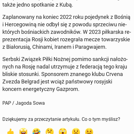
także jedno spo­tka­nie z Kubą.
Za­pla­no­wa­ny na koniec 2022 roku po­je­dy­nek z Bośnią
i Her­ce­go­wi­ną nie odbył się z powodu sprze­ci­wu nie­
któ­rych bo­śniac­kich za­wod­ni­ków. W 2023 pił­kar­ska re­
pre­zen­ta­cja Rosji kobiet ro­ze­gra­ła mecze to­wa­rzy­skie
z Bia­ło­ru­sią, Chinami, Iranem i Pa­ra­gwa­jem.
Serbski Związek Piłki Nożnej pomimo sankcji na­ło­żo­
nych na Rosję nadal utrzy­mu­je z fe­de­ra­cją tego kraju
bliskie sto­sun­ki. Spon­so­rem znanego klubu Crvena
Zvezda Belgrad jest wciąż pań­stwo­wy ro­syj­ski
koncern ener­ge­tycz­ny Gazprom.
PAP / Jagoda Sowa
Dziękujemy za przeczytanie artykułu. Co o tym myślisz?