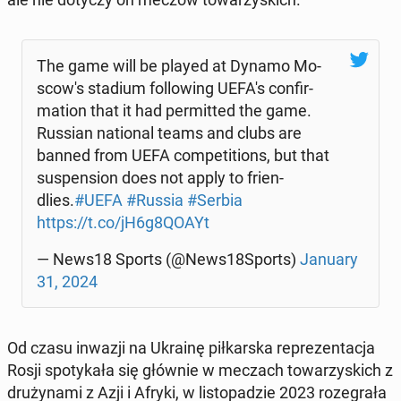
The game will be played at Dynamo Mo­
sco­w's stadium fol­lo­wing UEFA's con­fir­
ma­tion that it had per­mit­ted the game.
Russian na­tio­nal teams and clubs are
banned from UEFA com­pe­ti­tions, but that
su­spen­sion does not apply to frien­
dlies.
#UEFA
#Russia
#Serbia
https://t.co/jH6g8QOAYt
— News18 Sports (@News18Sports)
January
31, 2024
Od czasu inwazji na Ukrainę pił­kar­ska re­pre­zen­ta­cja
Rosji spo­ty­ka­ła się głównie w meczach to­wa­rzy­skich z
dru­ży­na­mi z Azji i Afryki, w li­sto­pa­dzie 2023 ro­ze­gra­ła