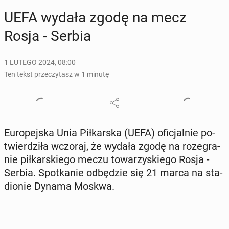
UEFA wydała zgodę na mecz
Rosja - Serbia
1 LUTEGO 2024, 08:00
Ten tekst przeczytasz w 1 minutę
Eu­ro­pej­ska Unia Pił­kar­ska (UEFA) ofi­cjal­nie po­
twier­dzi­ła wczoraj, że wydała zgodę na ro­ze­gra­
nie pił­kar­skie­go meczu to­wa­rzy­skie­go Rosja -
Serbia. Spo­tka­nie od­bę­dzie się 21 marca na sta­
dio­nie Dynama Moskwa.