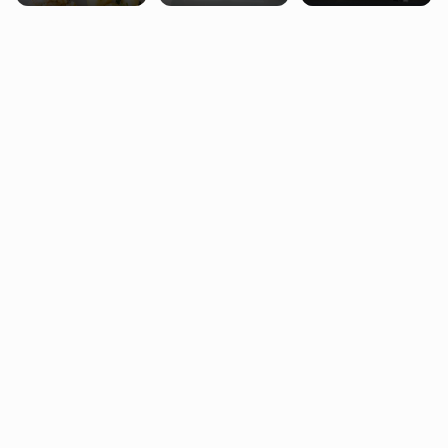
przeznaczonych
recesja, jeśli
dla jednej płci ma
kryzys na Bliskim
opierać się
Wschodzie się
wyłącznie na płci
przedłuży
biologicznej