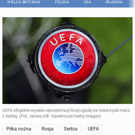
WIELKA BRYTANIA
POLSKA
USA
IRLANDIA
UEFA oficjalnie wydała reprezentacji Rosji zgodę na towarzyski mecz
z Serbią. (Fot. James Gill - Danehouse/Getty Images)
Piłka nożna
Rosja
Serbia
UEFA