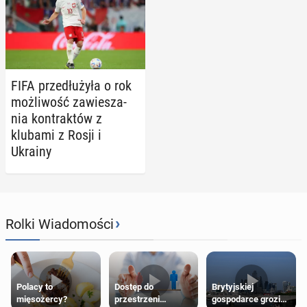
FIFA prze­dłu­ży­ła o rok
moż­li­wość za­wie­sza­
nia kon­trak­tów z
klubami z Rosji i
Ukrainy
›
Rolki Wiadomości
Polacy to
Dostęp do
Brytyjskiej
mięsożercy?
przestrzeni
gospodarce grozi