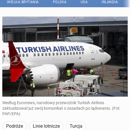
WIELKA BRYTANIA
POLSKA
USA
IRLANDIA
Według Euronews, narodowy przewoźnik Turkish Airlines
zaktualizował już swój komunikat o zasadach po lądowaniu. (Fot.
PAP/EPA)
Podróże
Linie lotnicze
Turcja