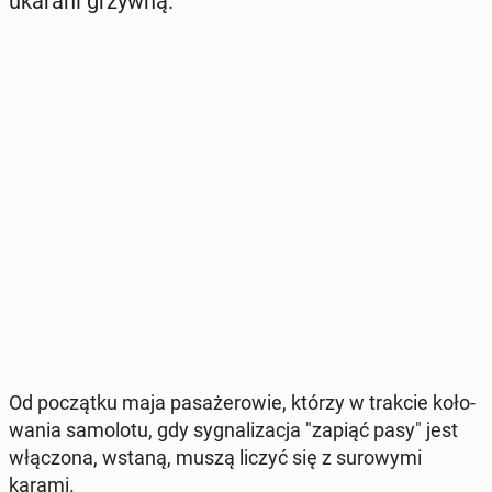
ukarani grzywną.
Od po­cząt­ku maja pa­sa­że­ro­wie, którzy w trakcie ko­ło­
wa­nia sa­mo­lo­tu, gdy sy­gna­li­za­cja "zapiąć pasy" jest
włą­czo­na, wstaną, muszą liczyć się z su­ro­wy­mi
karami.