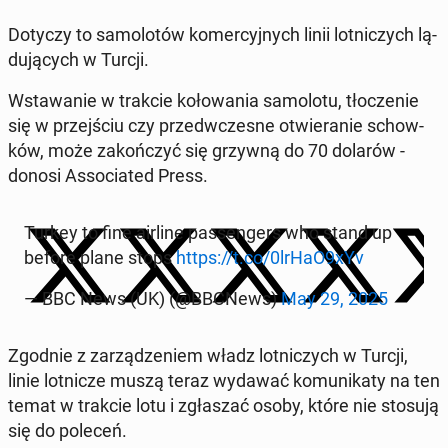
Dotyczy to sa­mo­lo­tów ko­mer­cyj­nych linii lot­ni­czych lą­
du­ją­cych w Turcji.
Wsta­wa­nie w trakcie ko­ło­wa­nia sa­mo­lo­tu, tło­cze­nie
się w przej­ściu czy przed­wcze­sne otwie­ra­nie schow­
ków, może za­koń­czyć się grzywną do 70 dolarów -
donosi As­so­cia­ted Press.
Turkey to fine airline pas­sen­gers who stand up
before plane stops
https://t.co/0lrHaO9xYv
— BBC News (UK) (@BBCNews)
May 29, 2025
Zgodnie z za­rzą­dze­niem władz lot­ni­czych w Turcji,
linie lot­ni­cze muszą teraz wydawać ko­mu­ni­ka­ty na ten
temat w trakcie lotu i zgła­szać osoby, które nie stosują
się do poleceń.