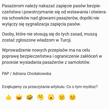
Pa­sa­że­rom należy nakazać za­pię­cie pasów bez­pie­
czeń­stwa i po­wstrzy­ma­nie się od wsta­wa­nia i otwie­ra­
nia schow­ków nad głowami pa­sa­że­rów, dopóki nie
wyłączy się sy­gna­li­za­cja za­pię­cia pasów.
Osoby, które nie stosują się do tych zasad, muszą
zostać zgło­szo­ne władzom w Turcji.
Wpro­wa­dze­nie nowych prze­pi­sów ma na celu
poprawę bez­pie­czeń­stwa i ogra­ni­cze­nie za­kłó­ceń w
pro­ce­sie wy­sia­da­nia pa­sa­że­rów z sa­mo­lo­tów.
PAP / Adriana Chodakowska
Dziękujemy za przeczytanie artykułu. Co o tym myślisz?