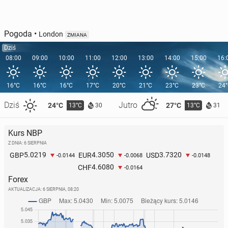
Pogoda
•
London
ZMIANA
Dziś
08:00
09:00
10:00
11:00
12:00
13:00
14:00
15:00
16:
16°C
16°C
16°C
17°C
20°C
21°C
23°C
23°C
24
Dziś
Jutro
24°C
27°C
13°C
13°C
30
31
Kurs NBP
Z DNIA: 6 SIERPNIA
5.0219
4.3050
3.7320
GBP
EUR
USD
-0.0144
-0.0068
-0.0148
4.6080
CHF
-0.0164
Forex
AKTUALIZACJA:
6 SIERPNIA, 08:20