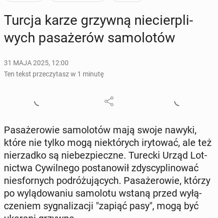
Turcja karze grzywną nie­cier­pli­
wych pa­sa­że­rów sa­mo­lo­tów
31 MAJA 2025, 12:00
Ten tekst przeczytasz w 1 minutę
Pa­sa­że­ro­wie sa­mo­lo­tów mają swoje nawyki,
które nie tylko mogą nie­któ­rych iry­to­wać, ale też
nie­rzad­ko są nie­bez­piecz­ne. Turecki Urząd Lot­
nic­twa Cy­wil­ne­go po­sta­no­wił zdy­scy­pli­no­wać
nie­sfor­nych po­dró­żu­ją­cych. Pa­sa­że­ro­wie, którzy
po wy­lą­do­wa­niu sa­mo­lo­tu wstaną przed wy­łą­
cze­niem sy­gna­li­za­cji "zapiąć pasy", mogą być