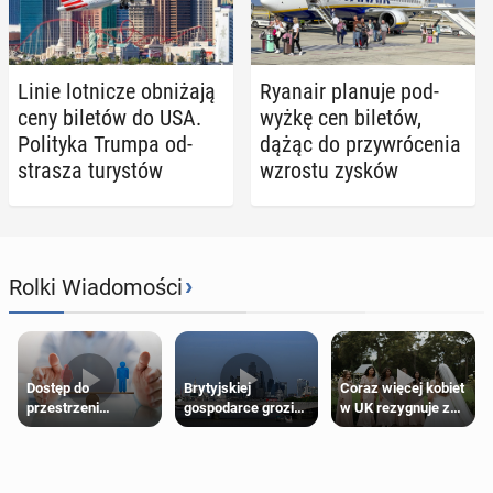
Linie lot­ni­cze ob­ni­ża­ją
Ryanair planuje pod­
ceny biletów do USA.
wyż­kę cen biletów,
Po­li­ty­ka Trumpa od­
dążąc do przy­wró­ce­nia
stra­sza tu­ry­stów
wzrostu zysków
›
Rolki Wiadomości
Dostęp do
Brytyjskiej
Coraz więcej kobiet
przestrzeni
gospodarce grozi
w UK rezygnuje z
przeznaczonych
recesja, jeśli
roli druhny na
dla jednej płci ma
kryzys na Bliskim
ślubie
opierać się
Wschodzie się
wyłącznie na płci
przedłuży