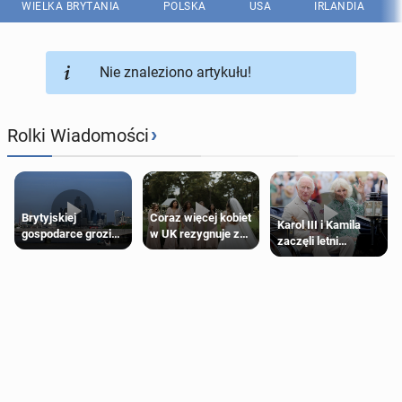
WIELKA BRYTANIA
POLSKA
USA
IRLANDIA
Nie znaleziono artykułu!
›
Rolki Wiadomości
Brytyjskiej
Coraz więcej kobiet
Karol III i Kamila
gospodarce grozi
w UK rezygnuje z
zaczęli letni
recesja, jeśli
roli druhny na
odpoczynek po
kryzys na Bliskim
ślubie
Igrzyskach
Wschodzie się
Wspólnoty w
przedłuży
Glasgow