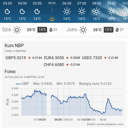
03:00
04:00
05:00
05:32
06:00
07:00
08:00
09:00
10:
15°C
15°C
14°C
14°C
14°C
16°C
18°C
18
Dziś
Jutro
25°C
26°C
14°C
13°C
31
27
Kurs NBP
Z DNIA: 6 SIERPNIA
5.0219
4.3050
3.7320
GBP
EUR
USD
-0.0144
-0.0068
-0.0148
4.6080
CHF
-0.0164
Forex
AKTUALIZACJA:
6 SIERPNIA, 02:20
Źródło: currencybeacon.com