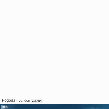
Pogoda
•
London
ZMIANA
Dziś