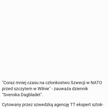
"Coraz mniej czasu na człon­ko­stwo Szwecji w NATO
przed szczy­tem w Wilnie" - zauważa dzien­nik
"Svenska Dag­bla­det".
Cy­to­wa­ny przez szwedz­ką agencję TT ekspert sztok­