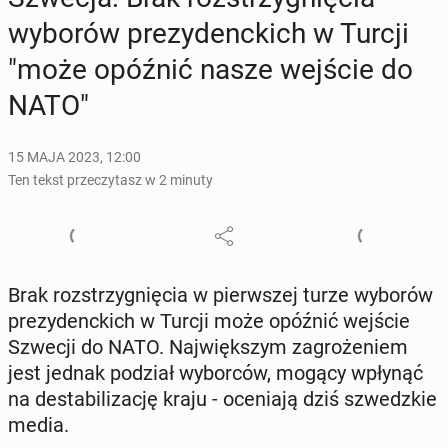
wyborów pre­zy­denc­kich w Turcji
"może opóźnić nasze wejście do
NATO"
15 MAJA 2023, 12:00
Ten tekst przeczytasz w 2 minuty
Brak roz­strzy­gnię­cia w pierw­szej turze wyborów
pre­zy­denc­kich w Turcji może opóźnić wejście
Szwecji do NATO. Naj­więk­szym za­gro­że­niem
jest jednak podział wy­bor­ców, mogący wpłynąć
na de­sta­bi­li­za­cję kraju - oce­nia­ją dziś szwedz­kie
media.