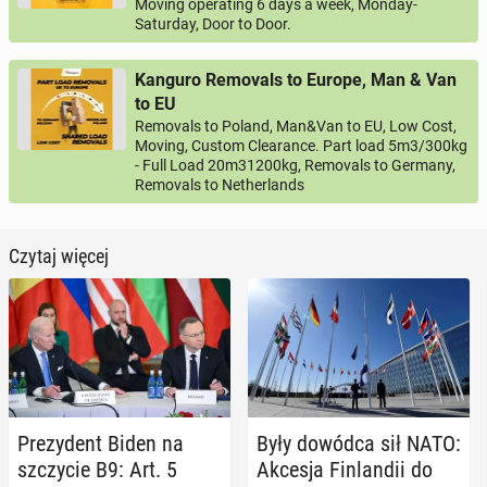
Moving operating 6 days a week, Monday-
Saturday, Door to Door.
Kanguro Removals to Europe, Man & Van
to EU
Removals to Poland, Man&Van to EU, Low Cost,
Moving, Custom Clearance. Part load 5m3/300kg
- Full Load 20m31200kg, Removals to Germany,
Removals to Netherlands
Czytaj więcej
Pre­zy­dent Biden na
Były dowódca sił NATO:
szczy­cie B9: Art. 5
Akcesja Fin­lan­dii do