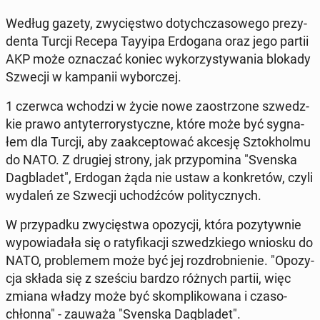
Według gazety, zwy­cię­stwo do­tych­cza­so­we­go pre­zy­
den­ta Turcji Recepa Tayyipa Er­do­ga­na oraz jego partii
AKP może ozna­czać koniec wy­ko­rzy­sty­wa­nia blokady
Szwecji w kam­pa­nii wy­bor­czej.
1 czerwca wchodzi w życie nowe za­ostrzo­ne szwedz­
kie prawo an­ty­ter­ro­ry­stycz­ne, które może być sy­gna­
łem dla Turcji, aby za­ak­cep­to­wać akcesję Sztok­hol­mu
do NATO. Z drugiej strony, jak przy­po­mi­na "Svenska
Dag­bla­det", Erdogan żąda nie ustaw a kon­kre­tów, czyli
wydaleń ze Szwecji uchodź­ców po­li­tycz­nych.
W przy­pad­ku zwy­cię­stwa opo­zy­cji, która po­zy­tyw­nie
wy­po­wia­da­ła się o ra­ty­fi­ka­cji szwedz­kie­go wniosku do
NATO, pro­ble­mem może być jej roz­drob­nie­nie. "Opo­zy­
cja składa się z sześciu bardzo różnych partii, więc
zmiana władzy może być skom­pli­ko­wa­na i cza­so­
chłon­na" - zauważa "Svenska Dag­bla­det".