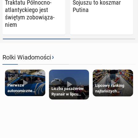
Trak­ta­tu Pół­noc­no­
Sojuszu to koszmar
atlan­tyc­kie­go jest
Putina
świętym zo­bo­wią­za­
niem
›
Rolki Wiadomości
Pierwsze
Lipcowy ranking
Liczba pasażerów
autonomiczne
najtańszych
Ryanair w lipcu
Ubery pojawią się
supermarketów
pobiła rekord
w Londynie jeszcze
tego lata