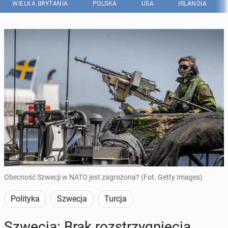
WIELKA BRYTANIA
POLSKA
USA
IRLANDIA
Obecność Szwecji w NATO jest zagrożona? (Fot. Getty Images)
Polityka
Szwecja
Turcja
Szwecja: Brak roz­strzy­gnię­cia