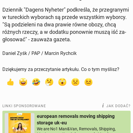
Dzien­nik "Dagens Nyheter" pod­kre­śla, że prze­gra­ny­mi
w tu­rec­kich wy­bo­rach są przede wszyst­kim wyborcy.
"Są po­dzie­le­ni na dwa prawie równe obozy, chcą
różnych rzeczy, a w dodatku po­now­nie muszą iść za­
gło­so­wać" - zauważa gazeta.
Daniel Zyśk / PAP / Marcin Rychcik
Dziękujemy za przeczytanie artykułu. Co o tym myślisz?
LINKI SPONSOROWANE
JAK DODAĆ?
european removals moving shipping
storage uk-eu
We are No1 Man&Van, Removals, Shipping,