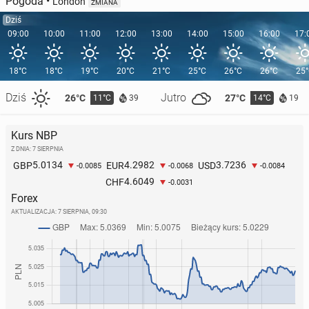
Pogoda
•
London
ZMIANA
Dziś
09:00
10:00
11:00
12:00
13:00
14:00
15:00
16:00
17:
18°C
18°C
19°C
20°C
21°C
25°C
26°C
26°C
25
Dziś
Jutro
26°C
27°C
11°C
14°C
39
19
Kurs NBP
Z DNIA: 7 SIERPNIA
5.0134
4.2982
3.7236
GBP
EUR
USD
-0.0085
-0.0068
-0.0084
4.6049
CHF
-0.0031
Forex
AKTUALIZACJA:
7 SIERPNIA, 09:30