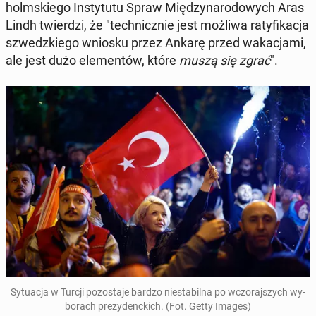
holm­skie­go In­sty­tu­tu Spraw Mię­dzy­na­ro­do­wych Aras
Lindh twier­dzi, że "tech­nicz­nie jest możliwa ra­ty­fi­ka­cja
szwedz­kie­go wniosku przez Ankarę przed wa­ka­cja­mi,
ale jest dużo ele­men­tów, które
muszą się zgrać
".
Sy­tu­acja w Turcji po­zo­sta­je bardzo nie­sta­bil­na po wczo­raj­szych wy­
bo­rach pre­zy­denc­kich. (Fot. Getty Images)