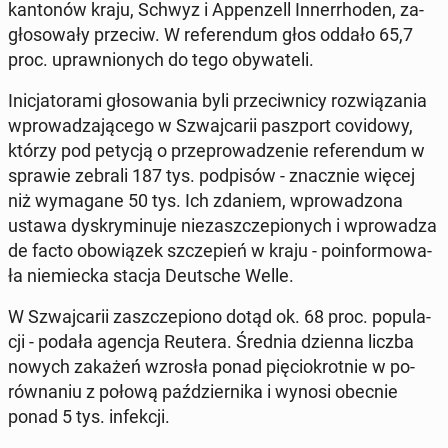
kan­to­nów kraju, Schwyz i Ap­pen­zell In­ner­r­ho­den, za­
gło­so­wa­ły przeciw. W re­fe­ren­dum głos oddało 65,7
proc. upraw­nio­nych do tego oby­wa­te­li.
Ini­cja­to­ra­mi gło­so­wa­nia byli prze­ciw­ni­cy roz­wią­za­nia
wpro­wa­dza­ją­ce­go w Szwaj­ca­rii pasz­port co­vi­do­wy,
którzy pod petycją o prze­pro­wa­dze­nie re­fe­ren­dum w
sprawie zebrali 187 tys. pod­pi­sów - znacz­nie więcej
niż wy­ma­ga­ne 50 tys. Ich zdaniem, wpro­wa­dzo­na
ustawa dys­kry­mi­nu­je nie­zasz­cze­pio­nych i wpro­wa­dza
de facto obo­wią­zek szcze­pień w kraju - po­in­for­mo­wa­
ła nie­miec­ka stacja Deut­sche Welle.
W Szwaj­ca­rii za­szcze­pio­no dotąd ok. 68 proc. po­pu­la­
cji - podała agencja Reutera. Średnia dzienna liczba
nowych zakażeń wzrosła ponad pię­cio­krot­nie w po­
rów­na­niu z połową paź­dzier­ni­ka i wynosi obecnie
ponad 5 tys. in­fek­cji.