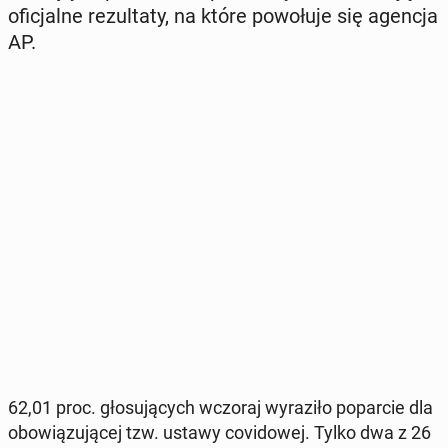
ofi­cjal­ne re­zul­ta­ty, na które po­wo­łu­je się agencja
AP.
62,01 proc. gło­su­ją­cych wczoraj wy­ra­zi­ło po­par­cie dla
obo­wią­zu­ją­cej tzw. ustawy co­vi­do­wej. Tylko dwa z 26