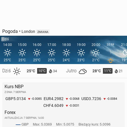
Pogoda
•
London
ZMIANA
Dziś
14:00
15:00
16:00
17:00
18:00
19:00
20:00
20:39
21:
25°C
25°C
25°C
25°C
24°C
23°C
21°C
19
Dziś
Jutro
25°C
28°C
10°C
11°C
34
21
Kurs NBP
Z DNIA: 7 SIERPNIA
5.0134
4.2982
3.7236
GBP
EUR
USD
-0.0085
-0.0068
-0.0084
4.6049
CHF
-0.0031
Forex
AKTUALIZACJA:
7 SIERPNIA, 14:00