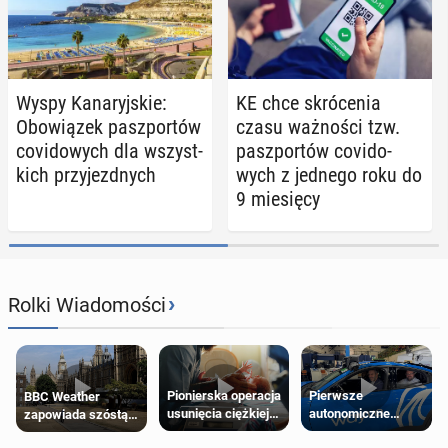
Wyspy Ka­na­ryj­skie:
KE chce skró­ce­nia
Obo­wią­zek pasz­por­tów
czasu waż­no­ści tzw.
co­vi­do­wych dla wszyst­
pasz­por­tów co­vi­do­
kich przy­jezd­nych
wych z jednego roku do
9 mie­się­cy
›
Rolki Wiadomości
Pierwsze
Pionierska operacja
BBC Weather
autonomiczne
usunięcia ciężkiej
zapowiada szóstą
Ubery pojawią się
wady wrodzonej
falę upałów w