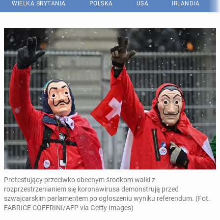
WIELKA BRYTANIA
POLSKA
USA
IRLANDIA
Protestujący przeciwko obecnym środkom walki z
rozprzestrzenianiem się koronawirusa demonstrują przed
szwajcarskim parlamentem po ogłoszeniu wyniku referendum. (Fot.
FABRICE COFFRINI/AFP via Getty Images)