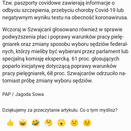
Tzw. pasz­por­ty co­vi­do­we za­wie­ra­ją in­for­ma­cje o
odbyciu szcze­pie­nia, prze­by­ciu choroby Covid-19 lub
ne­ga­tyw­nym wyniku testu na obec­ność ko­ro­na­wi­ru­sa.
Wczoraj w Szwaj­ca­rii gło­so­wa­no również w sprawie
pod­wyż­sze­nia płac i poprawy wa­run­ków pracy pie­lę­
gnia­rek oraz zmiany sposobu wyboru sędziów fe­de­ral­
nych, którzy mieliby być wy­bie­ra­ni przez par­la­ment lub
spe­cjal­ną komisję eks­perc­ką. 61 proc. gło­su­ją­cych
poparło ini­cja­ty­wę do­ty­czą­cą poprawy wa­run­ków
pracy pie­lę­gnia­rek, 68 proc. Szwaj­ca­rów od­rzu­ci­ło na­
to­miast próbę zmiany wyboru sędziów.
PAP / Jagoda Sowa
Dziękujemy za przeczytanie artykułu. Co o tym myślisz?