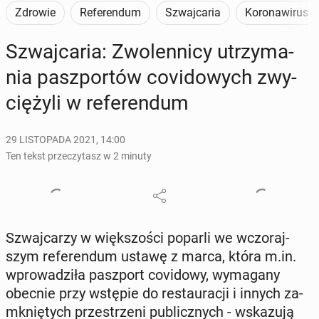
Zdrowie
Referendum
Szwajcaria
Koronawirus
Szwaj­ca­ria: Zwo­len­ni­cy utrzy­ma­
nia pasz­por­tów co­vi­do­wych zwy­
cię­ży­li w re­fe­ren­dum
29 LISTOPADA 2021, 14:00
Ten tekst przeczytasz w 2 minuty
Szwaj­ca­rzy w więk­szo­ści poparli we wczo­raj­
szym re­fe­ren­dum ustawę z marca, która m.in.
wpro­wa­dzi­ła pasz­port co­vi­do­wy, wy­ma­ga­ny
obecnie przy wstępie do re­stau­ra­cji i innych za­
mknię­tych prze­strze­ni pu­blicz­nych - wska­zu­ją