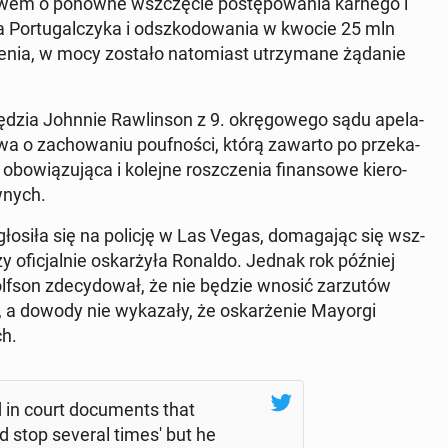
ozwem o ponowne wsz­czę­cie po­stę­po­wa­nia karnego i
 Por­tu­gal­czy­ka i od­szko­do­wa­nia w kwocie 25 mln
ie­nia, w mocy zostało na­to­miast utrzy­ma­ne żądanie
sędzia Johnnie Raw­lin­son z 9. okrę­go­we­go sądu ape­la­
a o za­cho­wa­niu po­uf­no­ści, którą zawarto po prze­ka­
­wią­zu­ją­ca i kolejne rosz­cze­nia fi­nan­so­we kie­ro­
­nych.
­si­ła się na policję w Las Vegas, do­ma­ga­jąc się wsz­
 ofi­cjal­nie oskar­ży­ła Ronaldo. Jednak rok później
olfson zde­cy­do­wał, że nie będzie wnosić za­rzu­tów
 a dowody nie wy­ka­za­ły, że oskar­że­nie Mayorgi
ch.
d in court do­cu­ments that
d stop several times' but he