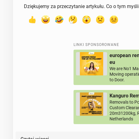
Dziękujemy za przeczytanie artykułu. Co o tym myśl
LINKI SPONSOROWANE
european rem
eu
We are No1 Man
Moving operati
to Door.
Kanguro Remo
Removals to Po
Custom Clearan
20m31200kg, R
Netherlands