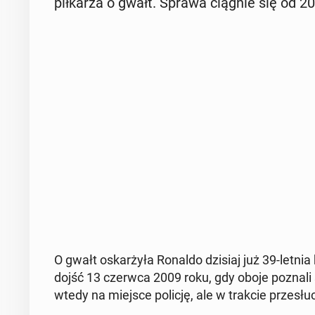
pił­ka­rza o gwałt. Sprawa ciągnie się od 2
O gwałt oskar­ży­ła Ronaldo dzisiaj już 39-letn
dojść 13 czerwca 2009 roku, gdy oboje poznal
wtedy na miejsce policję, ale w trakcie prze­słu­