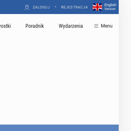
English
•
ZALOGUJ
REJESTRACJA
Version
ostki
Poradnik
Wydarzenia
Menu