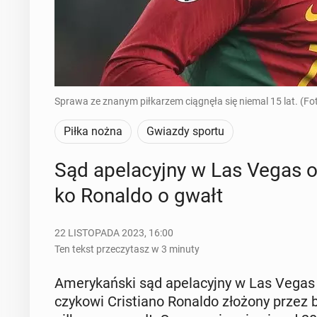
Sprawa ze znanym piłkarzem ciągnęła się niemal 15 lat. (Fo
Piłka nożna
Gwiazdy sportu
Sąd ape­la­cyj­ny w Las Vegas o
ko Ronaldo o gwałt
22 LISTOPADA 2023, 16:00
Ten tekst przeczytasz w 3 minuty
Ame­ry­kań­ski sąd ape­la­cyj­ny w Las Vegas de
czy­ko­wi Cri­stia­no Ronaldo złożony przez