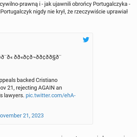
no-prawną i - jak ujaw­ni­li obrońcy Por­tu­gal­czy­ka -
r­tu­gal­czyk nigdy nie krył, że rze­czy­wi­ście upra­wiał
 ðð¨ð« ðð«ð¢ð¬ð­ð¢ðð§ð¨
peals backed Cri­stia­no
v 21, re­jec­ting AGAIN an
­'s lawyers.
pic.twitter.com/ehA­
o­vem­ber 21, 2023