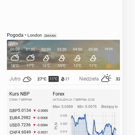
Pogoda
•
London
ZMIANA
Jutro
00:00
01:00
02:00
03:00
04:00
05:00
05:35
06:00
18°C
17°C
16°C
15°C
13°C
11°C
11°C
Jutro
Niedziela
27°C
32°C
11°C
14°
21
Kurs NBP
Forex
Z DNIA: 7 SIERPNIA
AKTUALIZACJA:
7 SIERPNIA, 22:00
5.0134
GBP
-0.0085
4.2982
EUR
-0.0068
3.7236
USD
-0.0084
4.6049
CHF
-0.0031