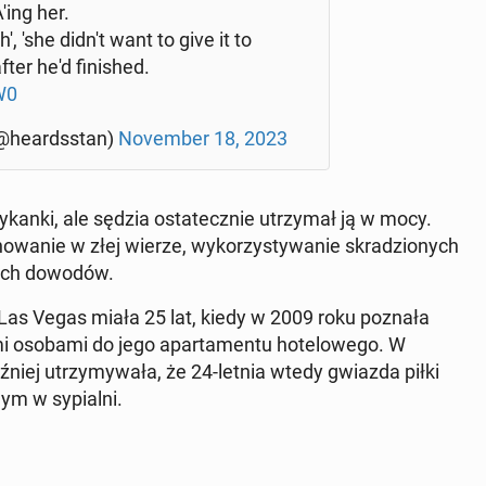
A'ing her.
', 'she didn't want to give it to
ter he'd fi­ni­shed.
W0
@he­ards­stan)
No­vem­ber 18, 2023
­ry­kan­ki, ale sędzia osta­tecz­nie utrzy­mał ją w mocy.
cho­wa­nie w złej wierze, wy­ko­rzy­sty­wa­nie skra­dzio­nych
­cych dowodów.
c Las Vegas miała 25 lat, kiedy w 2009 roku poznała
 osobami do jego apar­ta­men­tu ho­te­lo­we­go. W
niej utrzy­my­wa­ła, że 24-letnia wtedy gwiazda piłki
ym w sy­pial­ni.