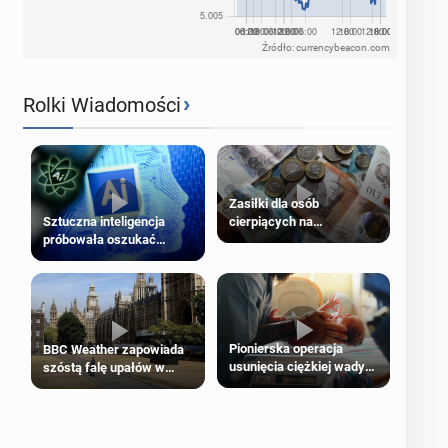
Źródło: currencybeacon.com
›
Rolki Wiadomości
Zasiłki dla osób
cierpiących na
Sztuczna inteligencja
schorzenia psychiczne
próbowała oszukać
człowieka
Pionierska operacja
BBC Weather zapowiada
usunięcia ciężkiej wady
szóstą falę upałów w
wrodzonej płodu w łonie
Londynie
matki