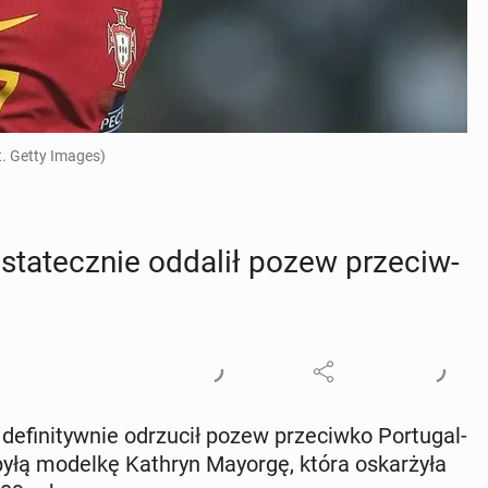
t. Getty Images)
sta­tecz­nie oddalił pozew prze­ciw­
­fi­ni­tyw­nie od­rzu­cił pozew prze­ciw­ko Por­tu­gal­
 byłą modelkę Kathryn Mayorgę, która oskar­ży­ła