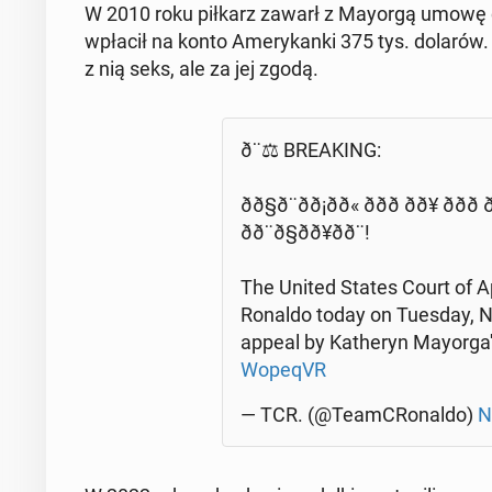
W 2010 roku piłkarz zawarł z Mayorgą umowę cywil
wpłacił na konto Ame­ry­kan­ki 375 tys. dolarów. Po
z nią seks, ale za jej zgodą.
ð¨⚖ BRE­AKING:
ðð§ð¨ð­ð¡ðð« ððð ðð¥ ððð
ðð¨ð§ðð¥ðð¨!
The United States Court of Ap
Ronaldo today on Tuesday, No
appeal by Ka­the­ryn May­or­ga
Wo­pe­qVR
— TCR. (@Te­am­CRo­nal­do)
N