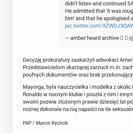
didn't listen and con­ti­nu­ed S
He ad­mit­ted that 'it was rough
him' and that he apo­lo­gi­sed af
pic.twitter.com/XZWDJ3QA
— amber heard archive  ✡︎ (
Decyzję pro­ku­ra­tu­ry za­skar­ży­li ad­wo­ka­ci Ame
Przed­sta­wi­cie­lom skar­żą­cej za­rzu­cił m.in. za­
po­uf­nych do­ku­men­tów oraz brak prze­ko­nu­ją
Mayorga, była na­uczy­ciel­ka i modelka z okoli
Ronaldo w nocnym klubie i poszła z nim i innymi
swoim pozwie zło­żo­nym prawie dzie­sięć lat póź
nożnej do­ko­na­ła na nią napaści na tle sek­su­al­n
PAP / Marcin Rychcik