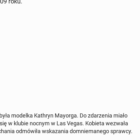
009 roku.
ia była modelka Kathryn Mayorga. Do zda­rze­nia miało
i się w klubie nocnym w Las Vegas. Kobieta wezwała
cha­nia od­mó­wi­ła wska­za­nia do­mnie­ma­ne­go sprawcy.