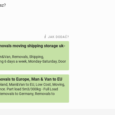
isz?
JAK DODAĆ?
ovals moving shipping storage uk-
&Van, Removals, Shipping,
ng 6 days a week, Monday-Saturday, Door
vals to Europe, Man & Van to EU
land, Man&Van to EU, Low Cost, Moving,
ce. Part load 5m3/300kg - Full Load
emovals to Germany, Removals to