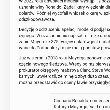
W 2022 roku ad­wo­ka­ci modelki wy­stą­pi­li z p
uznanie winy Ronaldo. Żądali kary wię­zie­nia dla
dolarów. Później wy­co­fa­li wniosek o karę wię­z
od­szko­do­waw­cze.
Decyzję o od­rzu­ce­niu ape­la­cji modelki podjął 
cyj­ne­go. W uza­sad­nie­niu napisał m.in. że umow
za­niu May­or­dze 375 tysięcy dolarów jest nadal obo
wa­ne do Por­tu­gal­czy­ka nie mają podstaw praw
Już w sierp­niu 2018 roku Mayorga po­now­nie zgło
czę­cia nowego śledz­twa. Wtedy po raz pierw­szy
pro­ku­ra­tor okrę­go­wy hrab­stwa Clark, Steve W
karnych. Stwier­dził, że minęło zbyt dużo czasu,
można przed­sta­wić do oceny ławie przy­się­gły
Cri­stia­no Ronaldo: con­fes­se
Kathryn Mayorga, 'said no an