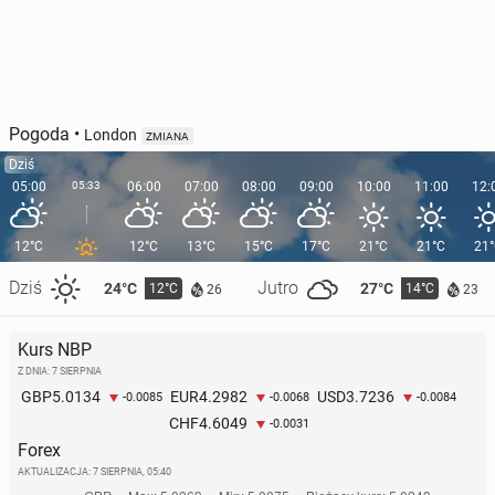
Pogoda
•
London
ZMIANA
Dziś
05:00
05:33
06:00
07:00
08:00
09:00
10:00
11:00
12:
12°C
12°C
13°C
15°C
17°C
21°C
21°C
21
Dziś
Jutro
24°C
27°C
12°C
14°C
26
23
Kurs NBP
Z DNIA: 7 SIERPNIA
5.0134
4.2982
3.7236
GBP
EUR
USD
-0.0085
-0.0068
-0.0084
4.6049
CHF
-0.0031
Forex
AKTUALIZACJA:
7 SIERPNIA, 05:40