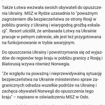
Także Łotwa wezwała swoich oby­wa­te­li do opusz­cze­
nia Ukrainy. MSZ w Rydze uza­sad­nia to "po­waż­nym
za­gro­że­niem dla bez­pie­czeń­stwa ze strony Rosji w
pobliżu granicy z Ukrainą i wia­ry­god­ną groźbą eska­la­
cji". Resort uści­ślił, że am­ba­sa­da Łotwy na Ukra­inie
pracuje w pełnym za­kre­sie, ale jest też przy­go­to­wa­na
na funk­cjo­no­wa­nie w trybie awa­ryj­nym.
Do opusz­cze­nia Ukrainy i po­wstrzy­ma­nia się od wy­jaz­
dów do re­gio­nów tego kraju w pobliżu granicy z Rosją i
Bia­ło­ru­sią wzywa również Nor­we­gia.
"Ze względu na poważną i nie­prze­wi­dy­wal­ną sy­tu­ację
bez­pie­czeń­stwa na Ukra­inie mi­ni­ster­stwo spraw za­
gra­nicz­nych odradza wszel­kie podróże na Ukrainę i
zachęca oby­wa­te­li Nor­we­gii do opusz­cze­nia tego
kraju" – na­pi­sa­no w oświad­cze­niu MSZ w Oslo.