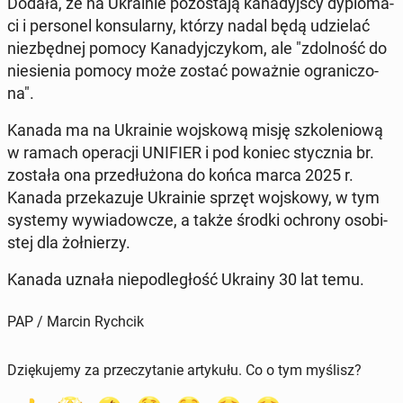
Dodała, że na Ukra­inie po­zo­sta­ją ka­na­dyj­scy dy­plo­ma­
ci i per­so­nel kon­su­lar­ny, którzy nadal będą udzie­lać
nie­zbęd­nej pomocy Ka­na­dyj­czy­kom, ale "zdol­ność do
nie­sie­nia pomocy może zostać po­waż­nie ogra­ni­czo­
na".
Kanada ma na Ukra­inie woj­sko­wą misję szko­le­nio­wą
w ramach ope­ra­cji UNIFIER i pod koniec stycz­nia br.
została ona prze­dłu­żo­na do końca marca 2025 r.
Kanada prze­ka­zu­je Ukra­inie sprzęt woj­sko­wy, w tym
systemy wy­wia­dow­cze, a także środki ochrony oso­bi­
stej dla żoł­nie­rzy.
Kanada uznała nie­pod­le­głość Ukrainy 30 lat temu.
PAP / Marcin Rychcik
Dziękujemy za przeczytanie artykułu. Co o tym myślisz?