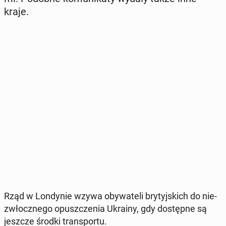
kraje.
Rząd w Lon­dy­nie wzywa oby­wa­te­li bry­tyj­skich do nie­
zwłocz­ne­go opusz­cze­nia Ukrainy, gdy do­stęp­ne są
jeszcze środki trans­por­tu.