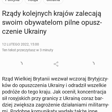
Rządy ko­lej­nych krajów za­le­ca­ją
swoim oby­wa­te­lom pilne opusz­
cze­nie Ukrainy
12 LUTEGO 2022, 15:00
Ten tekst przeczytasz w 3 minuty
Rząd Wiel­kiej Bry­ta­nii wezwał wczoraj Bry­tyj­czy­
ków do opusz­cze­nia Ukrainy i od­ra­dził wszel­kie
podróże do tego kraju. Jak ocenił, kon­cen­tra­cja
sił ro­syj­skich przy granicy z Ukrainą coraz bar­
dziej zwięk­sza za­gro­że­nie dzia­ła­nia­mi mi­li­tar­ny­
mi. Podobne ko­mu­ni­ka­ty wydały także inne