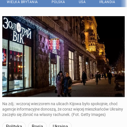
WIELKA BRYTANIA
POLSKA
USA
IRLANDIA
Na zdj.: wczoraj wieczorem na ulicach Kijowa było spokojnie, choć
agencje informacyjne donoszą, że coraz więcej mieszkańców Ukrainy
zaczęło się zbroić na własny rachunek. (Fot. Getty Images)
Polityka
Rosja
Ukraina