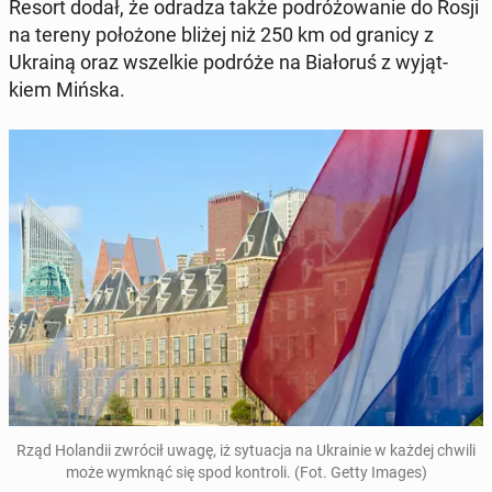
Resort dodał, że odradza także po­dró­żo­wa­nie do Rosji
na tereny po­ło­żo­ne bliżej niż 250 km od granicy z
Ukrainą oraz wszel­kie podróże na Bia­ło­ruś z wy­jąt­
kiem Mińska.
Rząd Ho­lan­dii zwrócił uwagę, iż sy­tu­acja na Ukra­inie w każdej chwili
może wymknąć się spod kon­tro­li. (Fot. Getty Images)