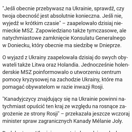
"Jeśli obecnie prze­by­wasz na Ukra­inie, sprawdź, czy
twoja obec­ność jest ab­so­lut­nie ko­niecz­na. Jeśli nie,
wyjedź w krótkim czasie" – za­ape­lo­wa­ło dzisiaj nie­
miec­kie MSZ. Za­po­wie­dzia­no także tym­cza­so­we, ale
na­tych­mia­sto­we za­mknię­cie Kon­su­la­tu Ge­ne­ral­ne­go
w Do­niec­ku, który obecnie ma sie­dzi­bę w Dnie­prze.
O wyjazd z Ukrainy za­ape­lo­wa­ła dzisiaj do swych oby­
wa­te­li także Litwa oraz Ho­lan­dia. Jed­no­cze­śnie ho­len­
der­skie MSZ po­in­for­mo­wa­ło o utwo­rze­niu centrum
pomocy kry­zy­so­wej na za­cho­dzie Ukrainy, które ma
pomagać oby­wa­te­lom w razie inwazji Rosji.
"Ka­na­dyj­czy­cy znaj­du­ją­cy się na Ukra­inie powinni na­
tych­miast opuścić ten kraj ze względu na rosnące za­
gro­że­nie ze strony Rosji" – prze­ka­za­ła jeszcze wczoraj
mi­ni­ster spraw za­gra­nicz­nych Kanady Mélanie Joly.