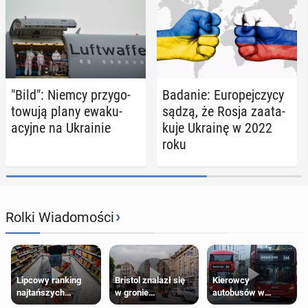
"Bild": Niemcy przy­go­
Badanie: Eu­ro­pej­czy­cy
to­wu­ją plany ewa­ku­
sądzą, że Rosja za­ata­
acyj­ne na Ukra­inie
ku­je Ukrainę w 2022
roku
›
Rolki Wiadomości
Lipcowy ranking
Bristol znalazł się
Kierowcy
najtańszych
w gronie
autobusów w
supermarketów
najlepszych
Londynie