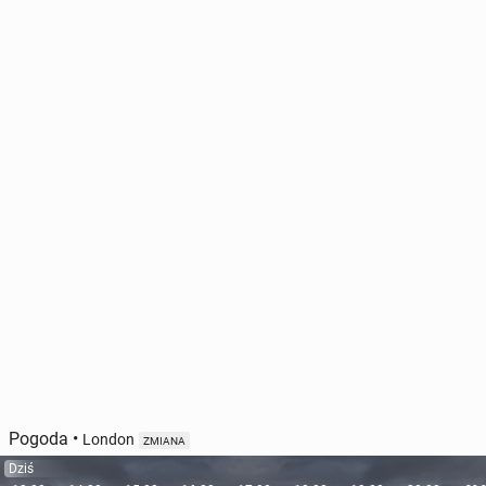
Pogoda
•
London
ZMIANA
Dziś