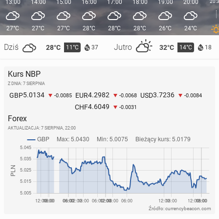
13:00
14:00
15:00
16:00
17:00
18:00
19:00
20:00
20:
27°C
27°C
27°C
28°C
28°C
28°C
26°C
24°C
Dziś
Jutro
28°C
32°C
11°C
14°C
37
18
Kurs NBP
Z DNIA: 7 SIERPNIA
5.0134
4.2982
3.7236
GBP
EUR
USD
-0.0085
-0.0068
-0.0084
4.6049
CHF
-0.0031
Forex
AKTUALIZACJA:
7 SIERPNIA, 22:00
Źródło: currencybeacon.com