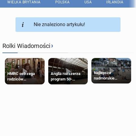
WIELKA BRYTANIA
POLSKA
USA
IRLANDIA
Nie znaleziono artykułu!
›
Rolki Wiadomości
Najlepsze
HMRC ostrzega
Anglia rozszerza
nadmorskie
rodziców
program 50-
miasteczko blisko
pobierających Child
procentowych
Londynu
Benefit. Mogą być
zniżek kolejowych
zobowiązani do
na 18-latków
zwrotu zasiłku