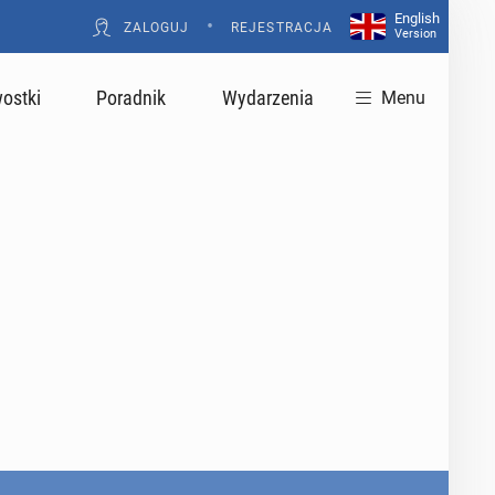
English
•
ZALOGUJ
REJESTRACJA
Version
ostki
Poradnik
Wydarzenia
Menu