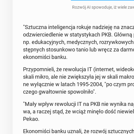
Rozwój AI spo­wo­du­je, iż wiele za
"Sztucz­na in­te­li­gen­cja rokuje na­dzie­ję na znac
od­zwier­cie­dle­nie w sta­ty­sty­kach PKB. Główn
np. edu­ka­cyj­nych, me­dycz­nych, roz­ryw­ko­wych 
stęp­nych sto­sun­ko­wo tanio lub wręcz za darmo
eko­no­mi­ści banku.
Przy­po­mnie­li, że re­wo­lu­cja IT (in­ter­net, wi­de
skali mikro, ale nie zwięk­szy­ła jej w skali makro
ne wy­łącz­nie w latach 1995-2004, "po czym pro
cze­go gwał­tow­nie spo­wol­ni­ło".
"Mały wpływ re­wo­lu­cji IT na PKB nie wynika naj­
wa, a raczej stąd, że wciąż minęło dość nie­wie­le 
Pekao.
Eko­no­mi­ści banku uznali, że rozwój sztucz­nych i