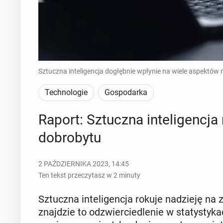
Sztuczna inteligencja dogłębnie wpłynie na wiele aspektów 
Technologie
Gospodarka
Raport: Sztucz­na in­te­li­gen­c
do­bro­by­tu
2 PAŹDZIERNIKA 2023, 14:45
Ten tekst przeczytasz w 2 minuty
Sztucz­na in­te­li­gen­cja rokuje na­dzie­ję na
znaj­dzie to od­zwier­cie­dle­nie w sta­ty­st