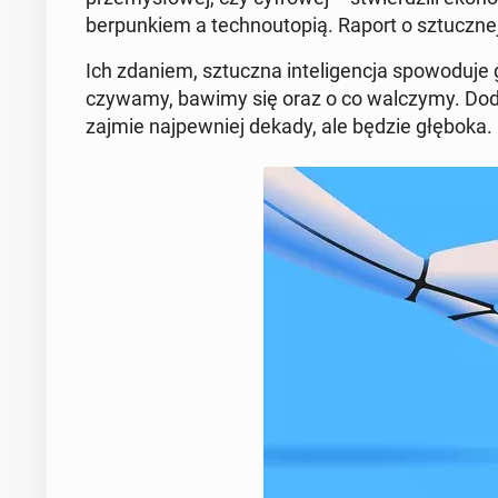
ber­pun­kiem a tech­no­uto­pią. Raport o sztucz­nej i
Ich zdaniem, sztucz­na in­te­li­gen­cja spo­wo­du­je
czy­wa­my, bawimy się oraz o co wal­czy­my. Dod
zajmie naj­pew­niej dekady, ale będzie głęboka.