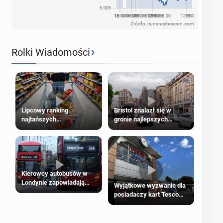
Źródło: currencybeacon.com
›
Rolki Wiadomości
Lipcowy ranking
Bristol znalazł się w
najtańszych
gronie najlepszych
supermarketów
kierunków podróży na
świecie
Kierowcy autobusów w
Londynie zapowiadają
Wyjątkowe wyzwanie dla
strajki
posiadaczy kart Tesco
Clubcard!