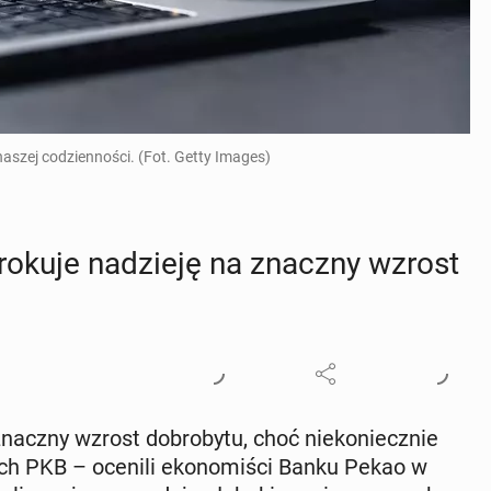
naszej codzienności. (Fot. Getty Images)
ja rokuje na­dzie­ję na znaczny wzrost
 znaczny wzrost do­bro­by­tu, choć nie­ko­niecz­nie
y­kach PKB – ocenili eko­no­mi­ści Banku Pekao w