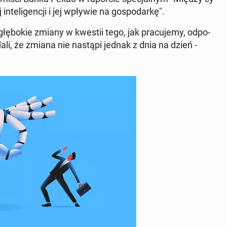
n­te­li­gen­cji i jej wpływie na go­spo­dar­kę".
 głę­bo­kie zmiany w kwestii tego, jak pra­cu­je­my, od­po­
ali, że zmiana nie nastąpi jednak z dnia na dzień -