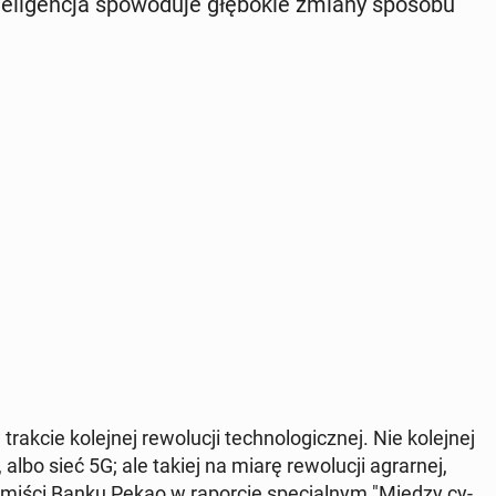
e­li­gen­cja spo­wo­du­je głę­bo­kie zmiany sposobu
kcie ko­lej­nej re­wo­lu­cji tech­no­lo­gicz­nej. Nie ko­lej­nej
albo sieć 5G; ale takiej na miarę re­wo­lu­cji agrar­nej,
­no­mi­ści Banku Pekao w ra­por­cie spe­cjal­nym "Między cy­