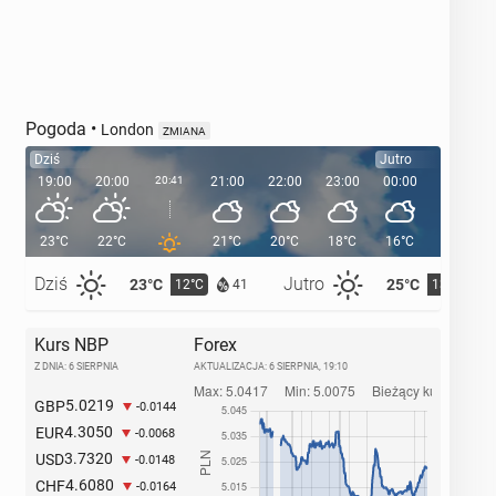
Pogoda
•
London
ZMIANA
Dziś
Jutro
19:00
20:00
20:41
21:00
22:00
23:00
00:00
01:00
23°C
22°C
21°C
20°C
18°C
16°C
16°C
Dziś
Jutro
23°C
25°C
12°C
13°C
41
Kurs NBP
Forex
Z DNIA: 6 SIERPNIA
AKTUALIZACJA:
6 SIERPNIA, 19:10
5.0219
GBP
-0.0144
4.3050
EUR
-0.0068
3.7320
USD
-0.0148
4.6080
CHF
-0.0164