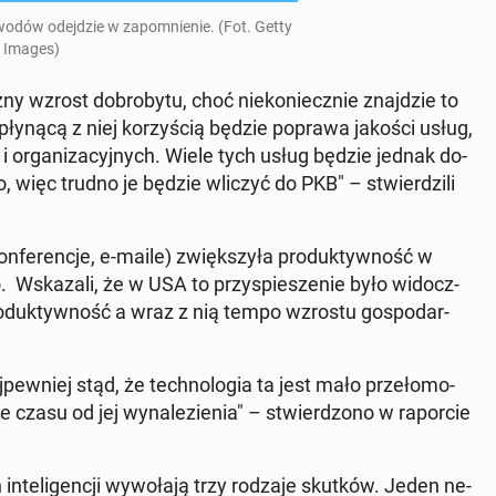
wodów odej­dzie w za­po­mnie­nie. (Fot. Getty
Images)
zny wzrost do­bro­by­tu, choć nie­ko­niecz­nie znaj­dzie to
ą płynącą z niej ko­rzy­ścią będzie poprawa jakości usług,
i or­ga­ni­za­cyj­nych. Wiele tych usług będzie jednak do­
, więc trudno je będzie wliczyć do PKB" – stwier­dzi­li
­okon­fe­ren­cje, e-maile) zwięk­szy­ła pro­duk­tyw­ność w
. Wska­za­li, że w USA to przy­spie­sze­nie było wi­docz­
­duk­tyw­ność a wraz z nią tempo wzrostu go­spo­dar­
pew­niej stąd, że tech­no­lo­gia ta jest mało prze­ło­mo­
czasu od jej wy­na­le­zie­nia" – stwier­dzo­no w ra­por­cie
n­te­li­gen­cji wy­wo­ła­ją trzy rodzaje skutków. Jeden ne­