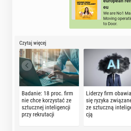
european rem
eu
We are No1 Man
Moving operati
to Door.
Czytaj więcej
Badanie: 18 proc. firm
Liderzy firm oba­wia
nie chce ko­rzy­stać ze
się ryzyka zwią­za­n
sztucz­nej in­te­li­gen­cji
ze sztucz­ną in­te­li­g
przy re­kru­ta­cji
cją