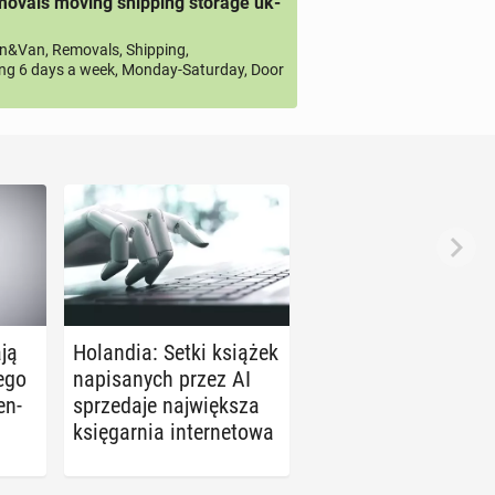
ovals moving shipping storage uk-
&Van, Removals, Shipping,
ng 6 days a week, Monday-Saturday, Door
­ją
Ho­lan­dia: Setki książek
e­go
na­pi­sa­nych przez AI
en­
sprze­da­je naj­więk­sza
księ­gar­nia in­ter­ne­to­wa