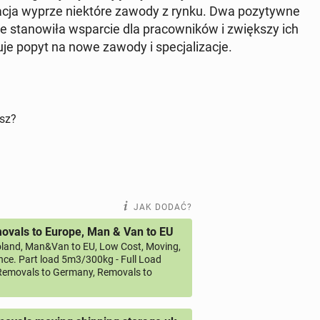
a­cja wyprze nie­któ­re zawody z rynku. Dwa po­zy­tyw­ne
 sta­no­wi­ła wspar­cie dla pra­cow­ni­ków i zwięk­szy ich
je popyt na nowe zawody i spe­cja­li­za­cje.
isz?
JAK DODAĆ?
vals to Europe, Man & Van to EU
land, Man&Van to EU, Low Cost, Moving,
ce. Part load 5m3/300kg - Full Load
emovals to Germany, Removals to