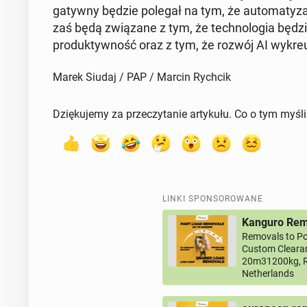
ga­tyw­ny będzie polegał na tym, że au­to­ma­ty­z
zaś będą zwią­za­ne z tym, że tech­no­lo­gia będzie
pro­duk­tyw­ność oraz z tym, że rozwój AI wy­kreu­
Marek Siudaj / PAP / Marcin Rychcik
Dziękujemy za przeczytanie artykułu. Co o tym myśl
LINKI SPONSOROWANE
Kanguro Remo
Removals to Po
Custom Clearan
20m31200kg, R
Netherlands