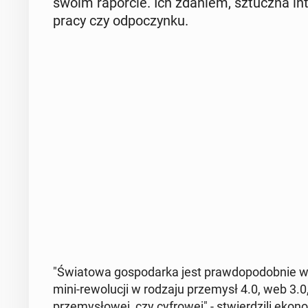
swoim ra­por­cie. Ich zdaniem, sztucz­na in­t
pracy czy od­po­czyn­ku.
"Świa­to­wa go­spo­dar­ka jest praw­do­po­dob­nie w tra
mini-re­wo­lu­cji w rodzaju prze­mysł 4.0, web 3.0, 
prze­my­sło­wej, czy cy­fro­wej" - stwier­dzi­li eko