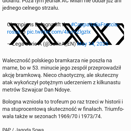
dio­la­nu. Poza tym jednak AC Milan nie oddał już ani
jednego celnego strzału.
Cham­pions Bologna lift the
#Cop­pa­Ita­lia­Frec­cia­
ros­sa
! ð
pic.twitter.com/4xvm­Zlg­zIx
— Lega Serie A (@SerieA_EN)
May 14, 2025
Wa­lecz­ność pol­skie­go bram­ka­rza nie poszła na
marne, bo w 53. minucie jego zespół prze­pro­wa­dził
akcję bram­ko­wą. Nieco cha­otycz­ny, ale sku­tecz­ny
atak wy­koń­czył po­tęż­nym ude­rze­niem z kil­ku­na­stu
metrów Szwaj­car Dan Ndoye.
Bologna wznio­sła to trofeum po raz trzeci w hi­sto­rii i
ma stu­pro­cen­to­wą sku­tecz­ność w fi­na­łach. Trium­fo­
wa­ła także w se­zo­nach 1969/70 i 1973/74.
PAP / Jagoda Sowa