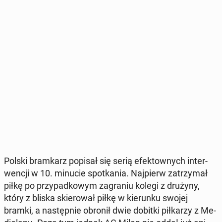
Polski bram­karz popisał się serią efek­tow­nych in­ter­
wen­cji w 10. minucie spo­tka­nia. Naj­pierw za­trzy­mał
piłkę po przy­pad­ko­wym za­gra­niu kolegi z drużyny,
który z bliska skie­ro­wał piłkę w kie­run­ku swojej
bramki, a na­stęp­nie obronił dwie dobitki pił­ka­rzy z Me­