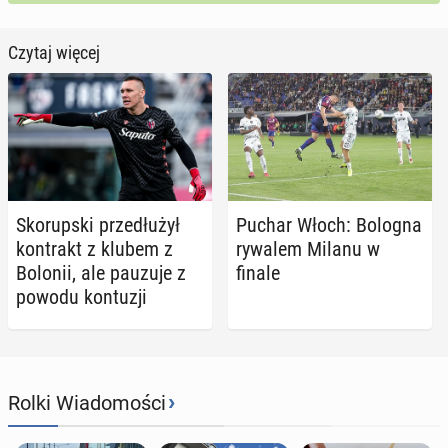
Czytaj więcej
Sko­rup­ski prze­dłu­żył
Puchar Włoch: Bologna
kon­trakt z klubem z
rywalem Milanu w
Bolonii, ale pauzuje z
finale
powodu kon­tu­zji
›
Rolki Wiadomości