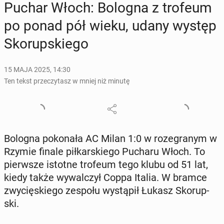
Puchar Włoch: Bologna z trofeum
po ponad pół wieku, udany występ
Sko­rup­skie­go
15 MAJA 2025, 14:30
Ten tekst przeczytasz w mniej niż minutę
Bologna po­ko­na­ła AC Milan 1:0 w ro­ze­gra­nym w
Rzymie finale pił­kar­skie­go Pucharu Włoch. To
pierw­sze istotne trofeum tego klubu od 51 lat,
kiedy także wy­wal­czył Coppa Italia. W bramce
zwy­cię­skie­go zespołu wy­stą­pił Łukasz Sko­rup­
ski.