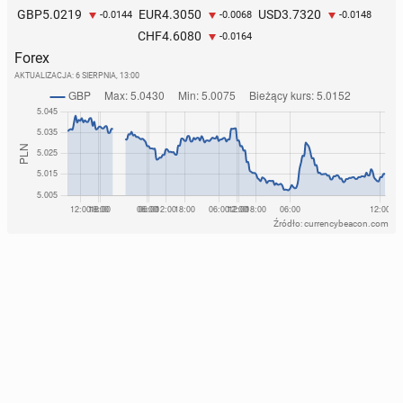
5.0219
4.3050
3.7320
GBP
EUR
USD
-0.0144
-0.0068
-0.0148
4.6080
CHF
-0.0164
Forex
AKTUALIZACJA:
6 SIERPNIA, 13:00
Źródło: currencybeacon.com