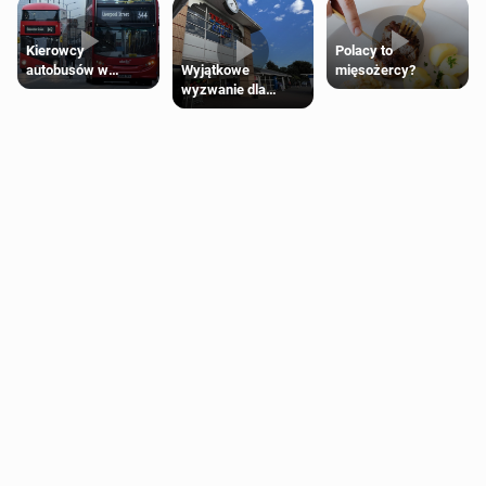
Kierowcy
Polacy to
Wyjątkowe
autobusów w
mięsożercy?
wyzwanie dla
Londynie
posiadaczy kart
zapowiadają strajki
Tesco Clubcard!