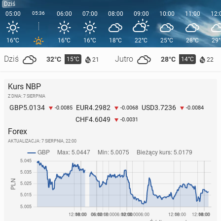
Dziś
05:00
05:36
06:00
07:00
08:00
09:00
10:00
11:00
12:
16°C
16°C
16°C
18°C
22°C
25°C
28°C
29
Dziś
Jutro
32°C
28°C
15°C
14°C
21
22
Kurs NBP
Z DNIA: 7 SIERPNIA
5.0134
4.2982
3.7236
GBP
EUR
USD
-0.0085
-0.0068
-0.0084
4.6049
CHF
-0.0031
Forex
AKTUALIZACJA:
7 SIERPNIA, 22:00