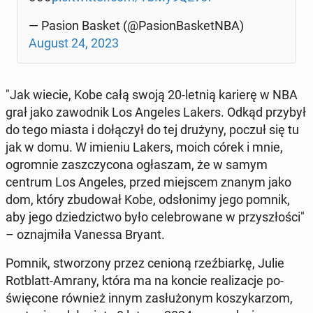
— Pasion Basket (@Pa­sion­Ba­sketN­BA)
August 24, 2023
"Jak wiecie, Kobe całą swoją 20-letnią karierę w NBA
grał jako za­wod­nik Los Angeles Lakers. Odkąd przybył
do tego miasta i do­łą­czył do tej drużyny, poczuł się tu
jak w domu. W imieniu Lakers, moich córek i mnie,
ogrom­nie za­szczy­co­na ogła­szam, że w samym
centrum Los Angeles, przed miej­scem znanym jako
dom, który zbu­do­wał Kobe, od­sło­ni­my jego pomnik,
aby jego dzie­dzic­two było ce­le­bro­wa­ne w przy­szło­ści"
– oznaj­mi­ła Vanessa Bryant.
Pomnik, stwo­rzo­ny przez cenioną rzeź­biar­kę, Julie
Rot­blatt-Amrany, która ma na koncie re­ali­za­cje po­
świę­co­ne również innym za­słu­żo­nym ko­szy­ka­rzom,