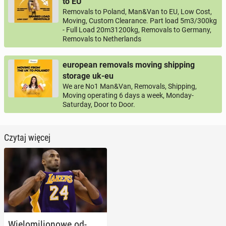
to EU
Removals to Poland, Man&Van to EU, Low Cost,
Moving, Custom Clearance. Part load 5m3/300kg
- Full Load 20m31200kg, Removals to Germany,
Removals to Netherlands
european removals moving shipping
storage uk-eu
We are No1 Man&Van, Removals, Shipping,
Moving operating 6 days a week, Monday-
Saturday, Door to Door.
Czytaj więcej
Wie­lo­mi­lio­no­we od­