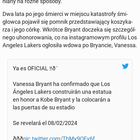
nia­ny na różne sposoby.
Dwa lata po jego śmierci w miejscu ka­ta­stro­fy śmi­
głow­ca pojawił się pomnik przed­sta­wia­ją­cy ko­szy­ka­
rza i jego córkę. Wkrótce Bryant doczeka się szcze­gól­
ne­go uho­no­ro­wa­nia, co na in­sta­gra­mo­wym profilu Los
Angeles Lakers ogło­si­ła wdowa po Bry­an­cie, Vanessa.
Ya es OFICIAL ‼️ð¨
Vanessa Bryant ha con­fir­ma­do que Los
Ángeles Lakers con­stru­irán una estatua
en honor a Kobe Bryant y la co­lo­ca­rán a
las puertas de su estadio
Se re­ve­la­rá el 08/02/2024
ððð
pic.twitter.com/TbMy9QEv6f