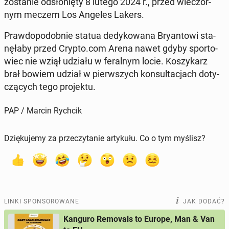
zo­sta­nie od­sło­nię­ty 8 lutego 2024 r., przed wie­czor­
nym meczem Los Angeles Lakers.
Praw­do­po­dob­nie statua de­dy­ko­wa­na Bry­an­to­wi sta­
nę­ła­by przed Crypto.com Arena nawet gdyby spor­to­
wiec nie wziął udziału w fe­ral­nym locie. Ko­szy­karz
brał bowiem udział w pierw­szych kon­sul­ta­cjach do­ty­
czą­cych tego pro­jek­tu.
PAP / Marcin Rychcik
Dziękujemy za przeczytanie artykułu. Co o tym myślisz?
LINKI SPONSOROWANE
JAK DODAĆ?
Kanguro Removals to Europe, Man & Van