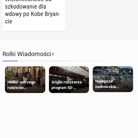
szko­do­wa­nie dla
wdowy po Kobe Bry­an­
cie
›
Rolki Wiadomości
Najlepsze
HMRC ostrzega
Anglia rozszerza
nadmorskie
rodziców
program 50-
miasteczko blisko
pobierających Child
procentowych
Londynu
Benefit. Mogą być
zniżek kolejowych
zobowiązani do
na 18-latków
zwrotu zasiłku