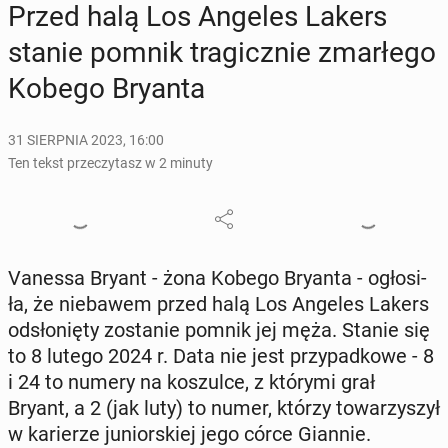
Przed halą Los Angeles Lakers
stanie pomnik tra­gicz­nie zmar­łe­go
Kobego Bryanta
31 SIERPNIA 2023, 16:00
Ten tekst przeczytasz w 2 minuty
Vanessa Bryant - żona Kobego Bryanta - ogło­si­
ła, że nie­ba­wem przed halą Los Angeles Lakers
od­sło­nię­ty zo­sta­nie pomnik jej męża. Stanie się
to 8 lutego 2024 r. Data nie jest przy­pad­ko­we - 8
i 24 to numery na ko­szul­ce, z którymi grał
Bryant, a 2 (jak luty) to numer, którzy to­wa­rzy­szył
w ka­rie­rze ju­nior­skiej jego córce Giannie.