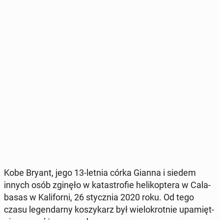
Kobe Bryant, jego 13-letnia córka Gianna i siedem
innych osób zginęło w ka­ta­stro­fie he­li­kop­te­ra w Ca­la­
ba­sas w Ka­li­for­ni, 26 stycz­nia 2020 roku. Od tego
czasu le­gen­dar­ny ko­szy­karz był wie­lo­krot­nie upa­mięt­