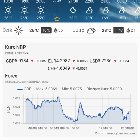
18:00
19:00
20:00
20:39
21:00
22:00
23:00
00:00
01:
26°C
26°C
25°C
23°C
20°C
16°C
15°C
15
Dziś
Jutro
26°C
28°C
10°C
11°C
36
21
Kurs NBP
Z DNIA: 7 SIERPNIA
5.0134
4.2982
3.7236
GBP
EUR
USD
-0.0085
-0.0068
-0.0084
4.6049
CHF
-0.0031
Forex
AKTUALIZACJA:
7 SIERPNIA, 18:00
Źródło: currencybeacon.com