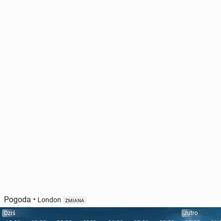
Pogoda
•
London
ZMIANA
Dziś
Jutro