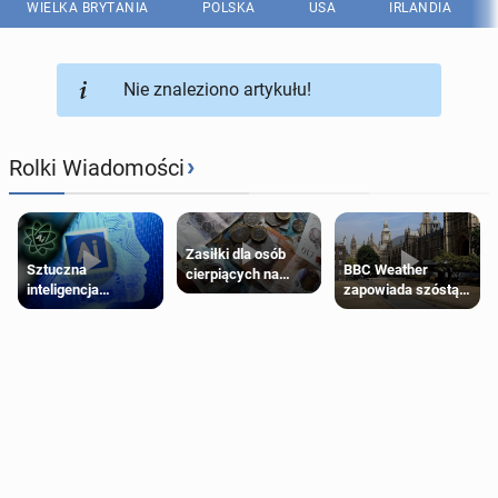
WIELKA BRYTANIA
POLSKA
USA
IRLANDIA
Nie znaleziono artykułu!
›
Rolki Wiadomości
Zasiłki dla osób
Sztuczna
BBC Weather
cierpiących na
inteligencja
zapowiada szóstą
schorzenia
próbowała oszukać
falę upałów w
psychiczne
człowieka
Londynie