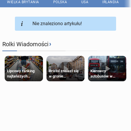
WIELKA BRYTANIA
POLSKA
USA
IRLANDIA
Nie znaleziono artykułu!
›
Rolki Wiadomości
Lipcowy ranking
Bristol znalazł się
Kierowcy
najtańszych
w gronie
autobusów w
supermarketów
najlepszych
Londynie
kierunków podróży
zapowiadają strajki
na świecie