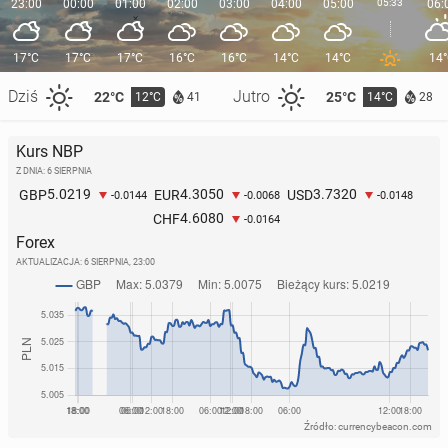
23:00
00:00
01:00
02:00
03:00
04:00
05:00
05:33
06:
17°C
17°C
17°C
16°C
16°C
14°C
14°C
14
Dziś
Jutro
22°C
25°C
12°C
14°C
41
28
Kurs NBP
Z DNIA: 6 SIERPNIA
5.0219
4.3050
3.7320
GBP
EUR
USD
-0.0144
-0.0068
-0.0148
4.6080
CHF
-0.0164
Forex
AKTUALIZACJA:
6 SIERPNIA, 23:00
Źródło: currencybeacon.com