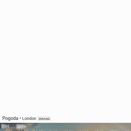
Pogoda
•
London
ZMIANA
Dziś
Jutro