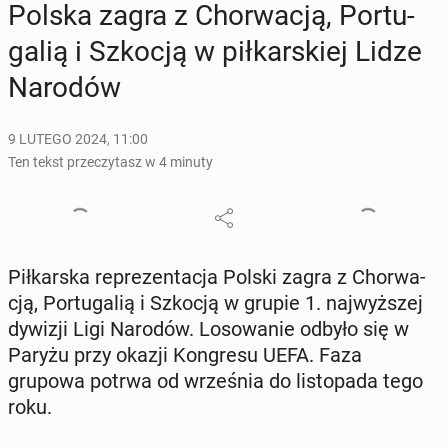
Polska zagra z Chor­wa­cją, Por­tu­
ga­lią i Szkocją w pił­kar­skiej Lidze
Narodów
9 LUTEGO 2024, 11:00
Ten tekst przeczytasz w 4 minuty
Pił­kar­ska re­pre­zen­ta­cja Polski zagra z Chor­wa­
cją, Por­tu­ga­lią i Szkocją w grupie 1. naj­wyż­szej
dywizji Ligi Narodów. Lo­so­wa­nie odbyło się w
Paryżu przy okazji Kon­gre­su UEFA. Faza
grupowa potrwa od wrze­śnia do li­sto­pa­da tego
roku.