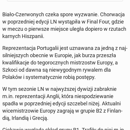
Biało-Czer­wo­nych czeka spore wy­zwa­nie. Chor­wa­cja
w po­przed­niej edycji LN wy­stą­pi­ła w Final Four, gdzie
w meczu o pierw­sze miejsce uległa dopiero w rzutach
karnych Hisz­pa­nii.
Re­pre­zen­ta­cja Por­tu­ga­lii jest uzna­wa­na za jedną z naj­
sil­niej­szych obecnie w Europie, jak burza prze­szła
kwa­li­fi­ka­cje do te­go­rocz­nych mi­strzostw Europy, a
Szkoci od dawna są nie­wy­god­nym rywalem dla
Polaków i sys­te­ma­tycz­nie robią postępy.
W tym sezonie LN w naj­wyż­szej dywizji za­brak­nie
m.in. re­pre­zen­ta­cji Anglii, która nie­spo­dzie­wa­nie
spadła w po­przed­niej edycji szcze­bel niżej. Ak­tu­al­ni
wi­ce­mi­strzo­wie Europy zagrają w grupie B2 z Fin­lan­
dią, Ir­lan­dią i Grecją.
Cie­ka­wie wygląda skład grupy B1. Trafiły do niej m.in.