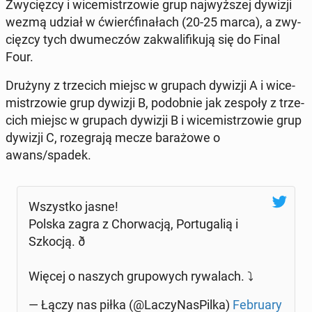
Zwy­cięz­cy i wi­ce­mi­strzo­wie grup naj­wyż­szej dywizji
wezmą udział w ćwierć­fi­na­łach (20-25 marca), a zwy­
cięz­cy tych dwu­me­czów za­kwa­li­fi­ku­ją się do Final
Four.
Drużyny z trze­cich miejsc w grupach dywizji A i wi­ce­
mi­strzo­wie grup dywizji B, po­dob­nie jak zespoły z trze­
cich miejsc w grupach dywizji B i wi­ce­mi­strzo­wie grup
dywizji C, ro­ze­gra­ją mecze ba­ra­żo­we o
awans/spadek.
Wszyst­ko jasne!
Polska zagra z Chor­wa­cją, Por­tu­ga­lią i
Szkocją. ð
Więcej o naszych gru­po­wych ry­wa­lach. ⤵
— Łączy nas piłka (@La­czy­Na­sPil­ka)
Fe­bru­ary