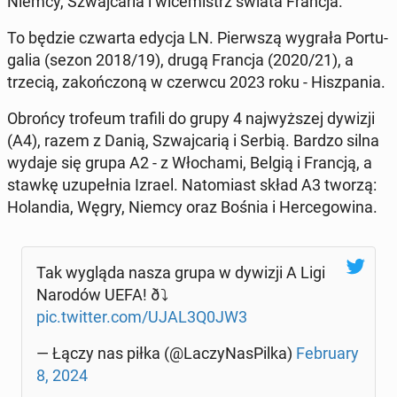
Niemcy, Szwaj­ca­ria i wi­ce­mistrz świata Francja.
To będzie czwarta edycja LN. Pierw­szą wygrała Por­tu­
ga­lia (sezon 2018/19), drugą Francja (2020/21), a
trzecią, za­koń­czo­ną w czerwcu 2023 roku - Hisz­pa­nia.
Obrońcy trofeum trafili do grupy 4 naj­wyż­szej dywizji
(A4), razem z Danią, Szwaj­ca­rią i Serbią. Bardzo silna
wydaje się grupa A2 - z Wło­cha­mi, Belgią i Francją, a
stawkę uzu­peł­nia Izrael. Na­to­miast skład A3 tworzą:
Ho­lan­dia, Węgry, Niemcy oraz Bośnia i Her­ce­go­wi­na.
Tak wygląda nasza grupa w dywizji A Ligi
Narodów UEFA! ð⤵
pic.twitter.com/UJAL3Q0JW3
— Łączy nas piłka (@La­czy­Na­sPil­ka)
Fe­bru­ary
8, 2024