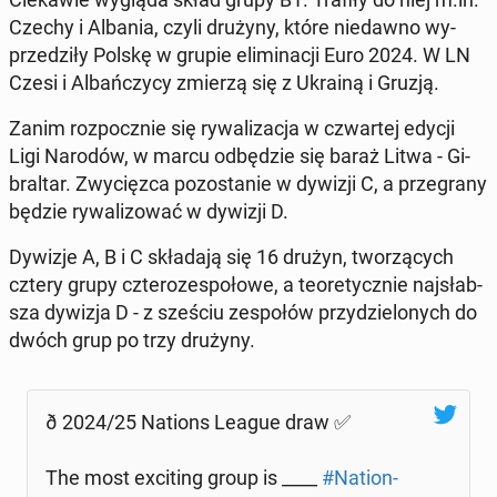
Czechy i Albania, czyli drużyny, które nie­daw­no wy­
prze­dzi­ły Polskę w grupie eli­mi­na­cji Euro 2024. W LN
Czesi i Al­bań­czy­cy zmierzą się z Ukrainą i Gruzją.
Zanim roz­pocz­nie się ry­wa­li­za­cja w czwar­tej edycji
Ligi Narodów, w marcu od­bę­dzie się baraż Litwa - Gi­
bral­tar. Zwy­cięz­ca po­zo­sta­nie w dywizji C, a prze­gra­ny
będzie ry­wa­li­zo­wać w dywizji D.
Dywizje A, B i C skła­da­ją się 16 drużyn, two­rzą­cych
cztery grupy czte­ro­ze­spo­ło­we, a teo­re­tycz­nie naj­słab­
sza dywizja D - z sześciu ze­spo­łów przy­dzie­lo­nych do
dwóch grup po trzy drużyny.
ð 2024/25 Nations League draw ✅
The most exci­ting group is ____
#Na­tion­