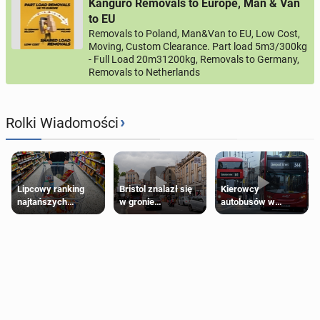
Kanguro Removals to Europe, Man & Van
to EU
Removals to Poland, Man&Van to EU, Low Cost,
Moving, Custom Clearance. Part load 5m3/300kg
- Full Load 20m31200kg, Removals to Germany,
Removals to Netherlands
›
Rolki Wiadomości
Lipcowy ranking
Bristol znalazł się
Kierowcy
najtańszych
w gronie
autobusów w
supermarketów
najlepszych
Londynie
kierunków podróży
zapowiadają strajki
na świecie