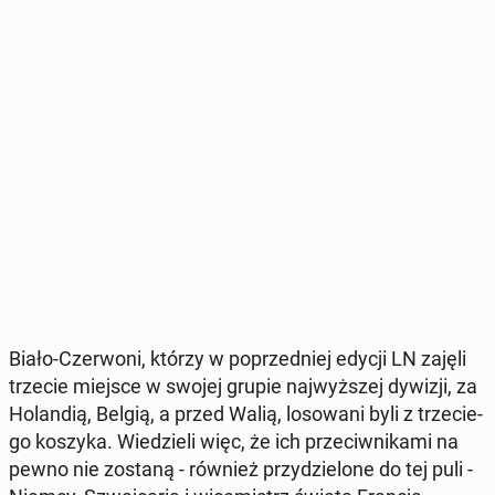
Biało-Czer­wo­ni, którzy w po­przed­niej edycji LN zajęli
trzecie miejsce w swojej grupie naj­wyż­szej dywizji, za
Ho­lan­dią, Belgią, a przed Walią, lo­so­wa­ni byli z trze­cie­
go koszyka. Wie­dzie­li więc, że ich prze­ciw­ni­ka­mi na
pewno nie zostaną - również przy­dzie­lo­ne do tej puli -