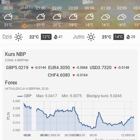
Dziś
Jutro
20:00
20:41
21:00
22:00
23:00
00:00
01:00
02:00
03:
21°C
21°C
20°C
19°C
18°C
16°C
16°C
15
Dziś
Jutro
22°C
25°C
12°C
14°C
41
28
Kurs NBP
Z DNIA: 6 SIERPNIA
5.0219
4.3050
3.7320
GBP
EUR
USD
-0.0144
-0.0068
-0.0148
4.6080
CHF
-0.0164
Forex
AKTUALIZACJA:
6 SIERPNIA, 20:30