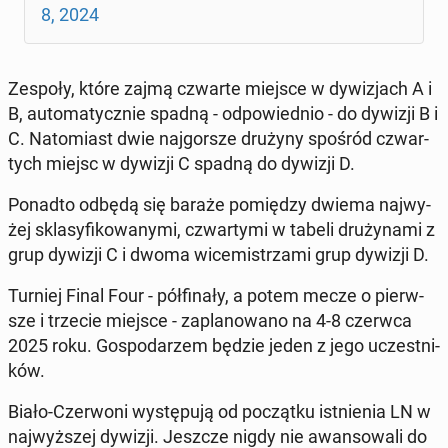
8, 2024
Zespoły, które zajmą czwarte miejsce w dy­wi­zjach A i
B, au­to­ma­tycz­nie spadną - od­po­wied­nio - do dywizji B i
C. Na­to­miast dwie naj­gor­sze drużyny spośród czwar­
tych miejsc w dywizji C spadną do dywizji D.
Ponadto odbędą się baraże po­mię­dzy dwiema naj­wy­
żej skla­sy­fi­ko­wa­ny­mi, czwar­ty­mi w tabeli dru­ży­na­mi z
grup dywizji C i dwoma wi­ce­mi­strza­mi grup dywizji D.
Turniej Final Four - pół­fi­na­ły, a potem mecze o pierw­
sze i trzecie miejsce - za­pla­no­wa­no na 4-8 czerwca
2025 roku. Go­spo­da­rzem będzie jeden z jego uczest­ni­
ków.
Biało-Czer­wo­ni wy­stę­pu­ją od po­cząt­ku ist­nie­nia LN w
naj­wyż­szej dywizji. Jeszcze nigdy nie awan­so­wa­li do