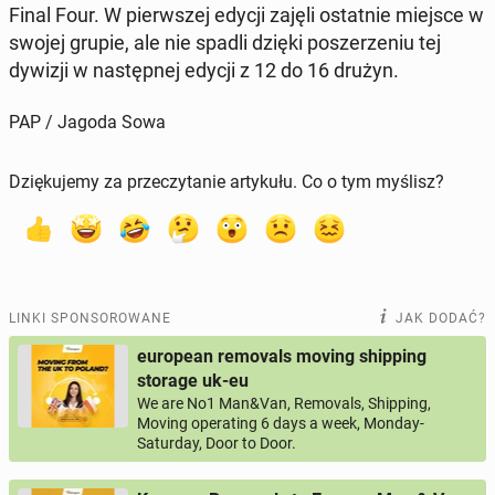
Final Four. W pierw­szej edycji zajęli ostat­nie miejsce w
swojej grupie, ale nie spadli dzięki po­sze­rze­niu tej
dywizji w na­stęp­nej edycji z 12 do 16 drużyn.
PAP / Jagoda Sowa
Dziękujemy za przeczytanie artykułu. Co o tym myślisz?
LINKI SPONSOROWANE
JAK DODAĆ?
european removals moving shipping
storage uk-eu
We are No1 Man&Van, Removals, Shipping,
Moving operating 6 days a week, Monday-
Saturday, Door to Door.