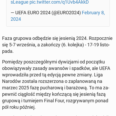
sLe­ague
pic.twitter.com/q1Uvb4AkkD
— UEFA EURO 2024 (@EURO2024)
Fe­bru­ary 8,
2024
Faza grupowa od­bę­dzie się je­sie­nią 2024. Roz­pocz­nie
się 5-7 wrze­śnia, a za­koń­czy (6. kolejka) - 17-19 li­sto­
pa­da.
Po­mię­dzy po­szcze­gól­ny­mi dy­wi­zja­mi od po­cząt­ku
obo­wią­zy­wa­ły zasady awansów i spadków, ale UEFA
wpro­wa­dzi­ła przed tą edycją pewne zmiany. Liga
Narodów została roz­sze­rzo­na o za­pla­no­wa­ną na
marzec 2025 fazę pu­cha­ro­wą i ba­ra­żo­wą. To ma za­
pew­nić cią­głość między koń­czą­cą się je­sie­nią fazą
grupową i tur­nie­jem Final Four, roz­gry­wa­nym ponad
pół roku później.