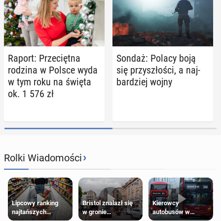
Raport: Prze­cięt­na
Sondaż: Polacy boją
rodzina w Polsce wyda
się przy­szło­ści, a naj­
w tym roku na święta
bar­dziej wojny
ok. 1 576 zł
›
Rolki Wiadomości
Lipcowy ranking
Bristol znalazł się
Kierowcy
najtańszych
w gronie
autobusów w
supermarketów
najlepszych
Londynie