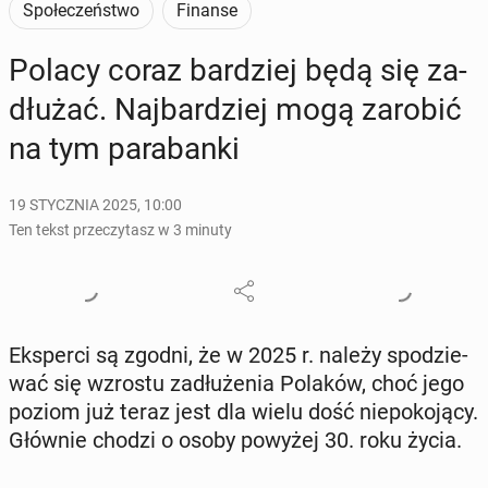
Społeczeństwo
Finanse
Polacy coraz bar­dziej będą się za­
dłu­żać. Naj­bar­dziej mogą zarobić
na tym pa­ra­ban­ki
19 STYCZNIA 2025, 10:00
Ten tekst przeczytasz w 3 minuty
Eks­per­ci są zgodni, że w 2025 r. należy spo­dzie­
wać się wzrostu za­dłu­że­nia Polaków, choć jego
poziom już teraz jest dla wielu dość nie­po­ko­ją­cy.
Głównie chodzi o osoby powyżej 30. roku życia.