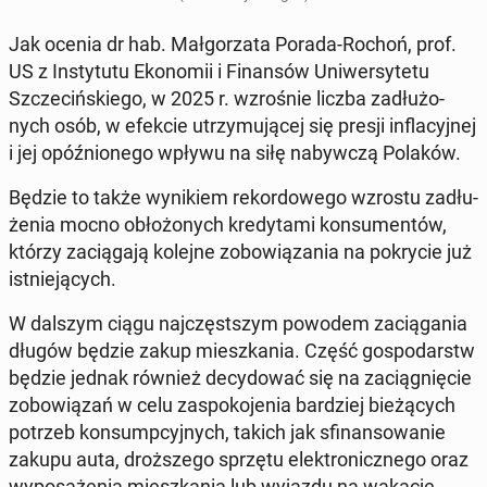
Jak ocenia dr hab. Mał­go­rza­ta Porada-Rochoń, prof.
US z In­sty­tu­tu Eko­no­mii i Fi­nan­sów Uni­wer­sy­te­tu
Szcze­ciń­skie­go, w 2025 r. wzro­śnie liczba za­dłu­żo­
nych osób, w efekcie utrzy­mu­ją­cej się presji in­fla­cyj­nej
i jej opóź­nio­ne­go wpływu na siłę na­byw­czą Polaków.
Będzie to także wy­ni­kiem re­kor­do­we­go wzrostu za­dłu­
że­nia mocno ob­ło­żo­nych kre­dy­ta­mi kon­su­men­tów,
którzy za­cią­ga­ją kolejne zo­bo­wią­za­nia na po­kry­cie już
ist­nie­ją­cych.
W dalszym ciągu naj­częst­szym powodem za­cią­ga­nia
długów będzie zakup miesz­ka­nia. Część go­spo­darstw
będzie jednak również de­cy­do­wać się na za­cią­gnię­cie
zo­bo­wią­zań w celu za­spo­ko­je­nia bar­dziej bie­żą­cych
potrzeb kon­sump­cyj­nych, takich jak sfi­nan­so­wa­nie
zakupu auta, droż­sze­go sprzętu elek­tro­nicz­ne­go oraz
wy­po­sa­że­nia miesz­ka­nia lub wyjazdu na wakacje.