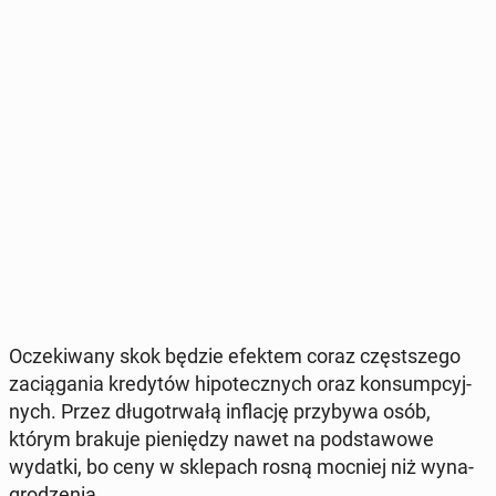
Ocze­ki­wa­ny skok będzie efektem coraz częst­sze­go
za­cią­ga­nia kre­dy­tów hi­po­tecz­nych oraz kon­sump­cyj­
nych. Przez dłu­go­trwa­łą in­fla­cję przy­by­wa osób,
którym brakuje pie­nię­dzy nawet na pod­sta­wo­we
wydatki, bo ceny w skle­pach rosną mocniej niż wy­na­
gro­dze­nia.