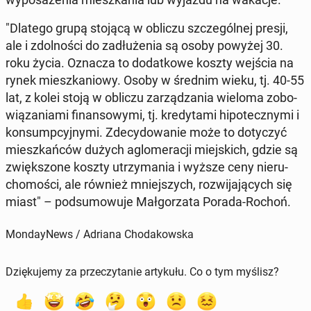
"Dlatego grupą stojącą w obliczu szcze­gól­nej presji,
ale i zdol­no­ści do za­dłu­że­nia są osoby powyżej 30.
roku życia. Oznacza to do­dat­ko­we koszty wejścia na
rynek miesz­ka­nio­wy. Osoby w średnim wieku, tj. 40-55
lat, z kolei stoją w obliczu za­rzą­dza­nia wieloma zo­bo­
wią­za­nia­mi fi­nan­so­wy­mi, tj. kre­dy­ta­mi hi­po­tecz­ny­mi i
kon­sump­cyj­ny­mi. Zde­cy­do­wa­nie może to do­ty­czyć
miesz­kań­ców dużych aglo­me­ra­cji miej­skich, gdzie są
zwięk­szo­ne koszty utrzy­ma­nia i wyższe ceny nie­ru­
cho­mo­ści, ale również mniej­szych, roz­wi­ja­ją­cych się
miast" – pod­su­mo­wu­je Mał­go­rza­ta Porada-Rochoń.
MondayNews / Adriana Chodakowska
Dziękujemy za przeczytanie artykułu. Co o tym myślisz?