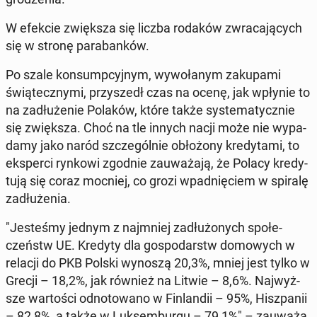
W efekcie zwięk­sza się liczba rodaków zwra­ca­ją­cych
się w stronę pa­ra­ban­ków.
Po szale kon­sump­cyj­nym, wy­wo­ła­nym za­ku­pa­mi
świą­tecz­ny­mi, przy­szedł czas na ocenę, jak wpłynie to
na za­dłu­że­nie Polaków, które także sys­te­ma­tycz­nie
się zwięk­sza. Choć na tle innych nacji może nie wy­pa­
da­my jako naród szcze­gól­nie ob­ło­żo­ny kre­dy­ta­mi, to
eks­per­ci rynkowi zgodnie za­uwa­ża­ją, że Polacy kre­dy­
tu­ją się coraz mocniej, co grozi wpad­nię­ciem w spiralę
za­dłu­że­nia.
"Je­ste­śmy jednym z naj­mniej za­dłu­żo­nych spo­łe­
czeństw UE. Kredyty dla go­spo­darstw do­mo­wych w
relacji do PKB Polski wynoszą 20,3%, mniej jest tylko w
Grecji – 18,2%, jak również na Litwie – 8,6%. Naj­wyż­
sze war­to­ści od­no­to­wa­no w Fin­lan­dii – 95%, Hisz­pa­nii
– 82,8%, a także w Luk­sem­bur­gu – 79,1%" – zauważa