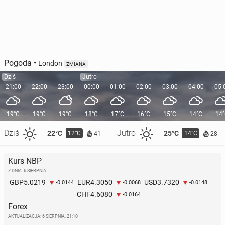
Pogoda
•
London
ZMIANA
Dziś
Jutro
21:00
22:00
23:00
00:00
01:00
02:00
03:00
04:00
05:
19°C
19°C
19°C
18°C
17°C
16°C
15°C
14°C
14
Dziś
Jutro
22°C
25°C
12°C
14°C
41
28
Kurs NBP
Z DNIA: 6 SIERPNIA
5.0219
4.3050
3.7320
GBP
EUR
USD
-0.0144
-0.0068
-0.0148
4.6080
CHF
-0.0164
Forex
AKTUALIZACJA:
6 SIERPNIA, 21:10