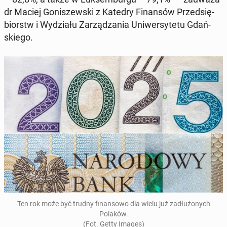
dr Maciej Go­ni­szew­ski z Katedry Fi­nan­sów Przed­się­
biorstw i Wy­dzia­łu Za­rzą­dza­nia Uni­wer­sy­te­tu Gdań­
skie­go.
Ten rok może być trudny fi­nan­so­wo dla wielu już za­dłu­żo­nych
Polaków.
(Fot. Getty Images)